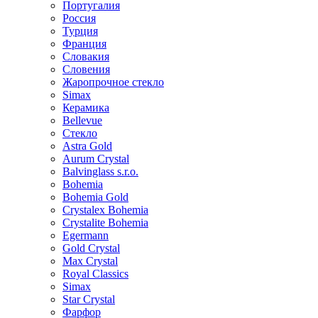
Португалия
Россия
Турция
Франция
Словакия
Словения
Жаропрочное стекло
Simax
Керамика
Bellevue
Стекло
Astra Gold
Aurum Crystal
Balvinglass s.r.o.
Bohemia
Bohemia Gold
Crystalex Bohemia
Crystalite Bohemia
Egermann
Gold Crystal
Max Crystal
Royal Classics
Simax
Star Crystal
Фарфор