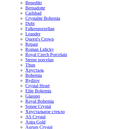
Benedikt
Bernadotte
Carlsbad
Crystalite Bohemia
Dubi
Falkenporzellan
Leander
Queen's Crown
Repast
Roman Lidicky
Royal Czech Porcelain
Sterne porcelan
Thun
Хрусталь
Bohemia
Bydzov
Crystal Heart
Elite Bohemia
Glasspo
Royal Bohemia
Sonne Crystal
Хрустальное стекло
AS Crystal
Astra Gold
Aurum Crystal