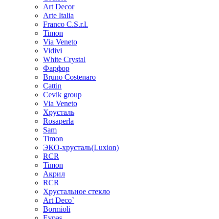
Art Decor
Arte Italia
Franco C.S.r.l.
Timon
Via Veneto
Vidivi
White Crystal
Фарфор
Bruno Costenaro
Cattin
Cevik group
Via Veneto
Хрусталь
Rosaperla
Sam
Timon
ЭКО-хрусталь(Luxion)
RCR
Timon
Акрил
RCR
Хрустальное стекло
Art Deco`
Bormioli
Evpas