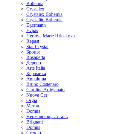
Bohemia
Crystalex
Crystalex Bohemia
Crystalite Bohemia
Egermann
Evpas
Hertova Marie Hricakova
Repast
Star Crystal
Бронза
Rosaperla
Дерево
Arte Italia
Керамика
Annaluma
Bruno Costenaro
Caroline Artigianato
Nuova Cer
Orgia
Металл
Domus
Нержавеющая сталь
Brignani
Domus
Стекло