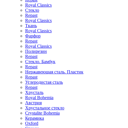
Royal Classics
Стекло
Repast
Royal Classics
Ткань
Royal Classics
Фарфор
Repast
Royal Classics
Полирезин
Repast
Стекло. Бамбук
Repast
Нержавеющая сталь. Пластик
Repast
Углеродистая сталь
Repast
Хрусталь
Royal Bohemia
Австрия
Хрустальное стекло
Crystalite Bohemia
Керамика
Oxford