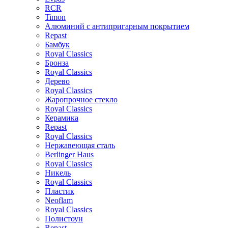
RCR
Timon
Алюминий с антипригарным покрытием
Repast
Бамбук
Royal Classics
Бронза
Royal Classics
Дерево
Royal Classics
Жаропрочное стекло
Royal Classics
Керамика
Repast
Royal Classics
Нержавеющая сталь
Berlinger Haus
Royal Classics
Никель
Royal Classics
Пластик
Neoflam
Royal Classics
Полистоун
Repast