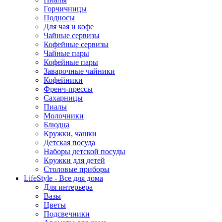
Горчичницы
Подносы
Для чая и кофе
Чайные сервизы
Кофейные сервизы
Чайные пары
Кофейные пары
Заварочные чайники
Кофейники
Френч-прессы
Сахарницы
Пиалы
Молочники
Блюдца
Кружки, чашки
Детская посуда
Наборы детской посуды
Кружки для детей
Столовые приборы
LifeStyle - Все для дома
Для интерьера
Вазы
Цветы
Подсвечники