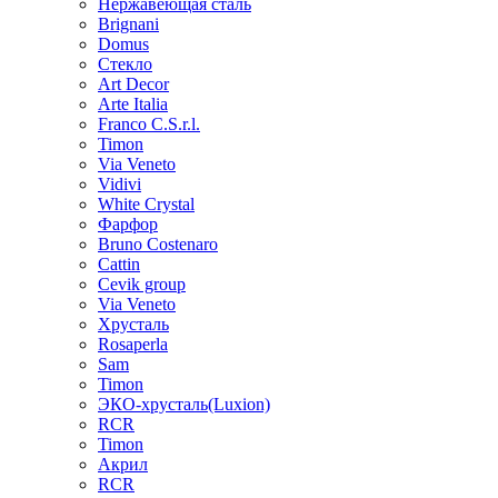
Нержавеющая сталь
Brignani
Domus
Стекло
Art Decor
Arte Italia
Franco C.S.r.l.
Timon
Via Veneto
Vidivi
White Crystal
Фарфор
Bruno Costenaro
Cattin
Cevik group
Via Veneto
Хрусталь
Rosaperla
Sam
Timon
ЭКО-хрусталь(Luxion)
RCR
Timon
Акрил
RCR