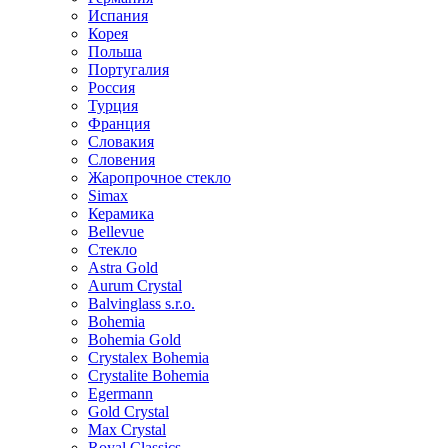
Испания
Корея
Польша
Португалия
Россия
Турция
Франция
Словакия
Словения
Жаропрочное стекло
Simax
Керамика
Bellevue
Стекло
Astra Gold
Aurum Crystal
Balvinglass s.r.o.
Bohemia
Bohemia Gold
Crystalex Bohemia
Crystalite Bohemia
Egermann
Gold Crystal
Max Crystal
Royal Classics