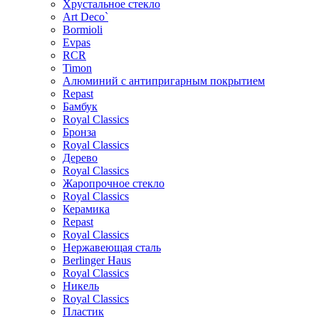
Хрустальное стекло
Art Deco`
Bormioli
Evpas
RCR
Timon
Алюминий с антипригарным покрытием
Repast
Бамбук
Royal Classics
Бронза
Royal Classics
Дерево
Royal Classics
Жаропрочное стекло
Royal Classics
Керамика
Repast
Royal Classics
Нержавеющая сталь
Berlinger Haus
Royal Classics
Никель
Royal Classics
Пластик