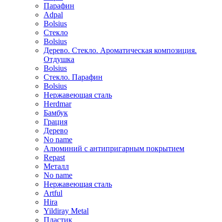
Парафин
Adpal
Bolsius
Стекло
Bolsius
Дерево. Стекло. Ароматическая композиция.
Отдушка
Bolsius
Стекло. Парафин
Bolsius
Нержавеющая сталь
Herdmar
Бамбук
Грация
Дерево
No name
Алюминий с антипригарным покрытием
Repast
Металл
No name
Нержавеющая сталь
Artful
Hira
Yildiray Metal
Пластик