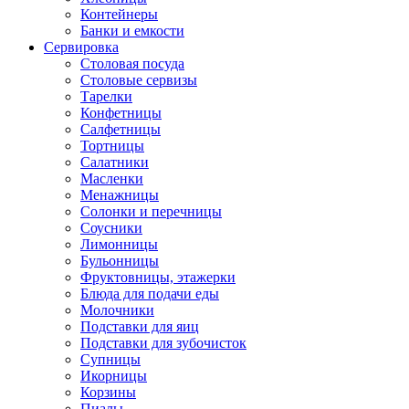
Контейнеры
Банки и емкости
Сервировка
Столовая посуда
Столовые сервизы
Тарелки
Конфетницы
Салфетницы
Тортницы
Салатники
Масленки
Менажницы
Солонки и перечницы
Соусники
Лимонницы
Бульонницы
Фруктовницы, этажерки
Блюда для подачи еды
Молочники
Подставки для яиц
Подставки для зубочисток
Супницы
Икорницы
Корзины
Пиалы