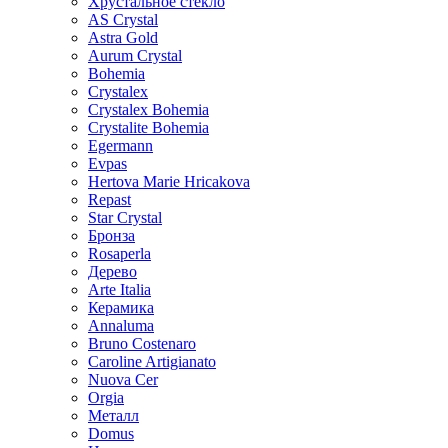
Хрустальное стекло
AS Crystal
Astra Gold
Aurum Crystal
Bohemia
Crystalex
Crystalex Bohemia
Crystalite Bohemia
Egermann
Evpas
Hertova Marie Hricakova
Repast
Star Crystal
Бронза
Rosaperla
Дерево
Arte Italia
Керамика
Annaluma
Bruno Costenaro
Caroline Artigianato
Nuova Cer
Orgia
Металл
Domus