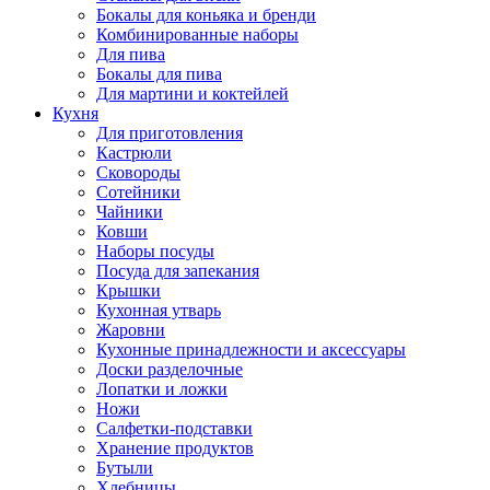
Бокалы для коньяка и бренди
Комбинированные наборы
Для пива
Бокалы для пива
Для мартини и коктейлей
Кухня
Для приготовления
Кастрюли
Сковороды
Сотейники
Чайники
Ковши
Наборы посуды
Посуда для запекания
Крышки
Кухонная утварь
Жаровни
Кухонные принадлежности и аксессуары
Доски разделочные
Лопатки и ложки
Ножи
Салфетки-подставки
Хранение продуктов
Бутыли
Хлебницы