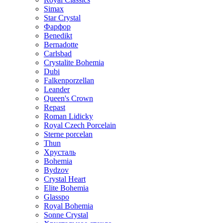
Simax
Star Crystal
Фарфор
Benedikt
Bernadotte
Carlsbad
Crystalite Bohemia
Dubi
Falkenporzellan
Leander
Queen's Crown
Repast
Roman Lidicky
Royal Czech Porcelain
Sterne porcelan
Thun
Хрусталь
Bohemia
Bydzov
Crystal Heart
Elite Bohemia
Glasspo
Royal Bohemia
Sonne Crystal