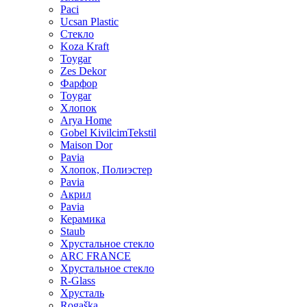
Paci
Ucsan Plastic
Стекло
Koza Kraft
Toygar
Zes Dekor
Фарфор
Toygar
Хлопок
Arya Home
Gobel KivilcimTekstil
Maison Dor
Pavia
Хлопок, Полиэстер
Pavia
Акрил
Pavia
Керамика
Staub
Хрустальное стекло
ARC FRANCE
Хрустальное стекло
R-Glass
Хрусталь
Rogaška