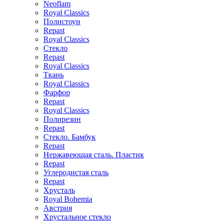
Neoflam
Royal Classics
Полистоун
Repast
Royal Classics
Стекло
Repast
Royal Classics
Ткань
Royal Classics
Фарфор
Repast
Royal Classics
Полирезин
Repast
Стекло. Бамбук
Repast
Нержавеющая сталь. Пластик
Repast
Углеродистая сталь
Repast
Хрусталь
Royal Bohemia
Австрия
Хрустальное стекло