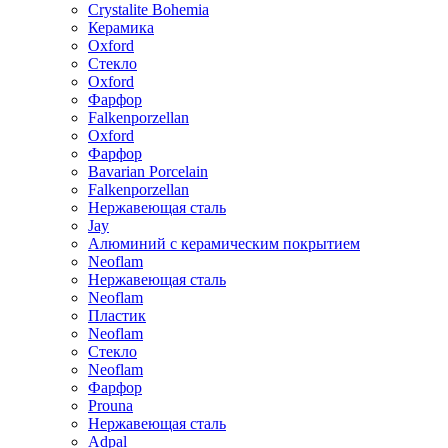
Crystalite Bohemia
Керамика
Oxford
Стекло
Oxford
Фарфор
Falkenporzellan
Oxford
Фарфор
Bavarian Porcelain
Falkenporzellan
Нержавеющая сталь
Jay
Алюминий с керамическим покрытием
Neoflam
Нержавеющая сталь
Neoflam
Пластик
Neoflam
Стекло
Neoflam
Фарфор
Prouna
Нержавеющая сталь
Adpal