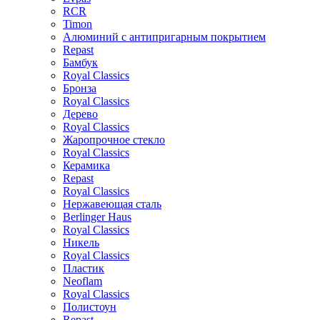
RCR
Timon
Алюминий с антипригарным покрытием
Repast
Бамбук
Royal Classics
Бронза
Royal Classics
Дерево
Royal Classics
Жаропрочное стекло
Royal Classics
Керамика
Repast
Royal Classics
Нержавеющая сталь
Berlinger Haus
Royal Classics
Никель
Royal Classics
Пластик
Neoflam
Royal Classics
Полистоун
Repast