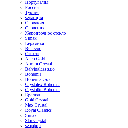
Португалия
Россия
Турция
Франция
Словакия
Словения
Жаропрочное стекло
Simax
Керамика
Bellevue
Стекло
Astra Gold
Aurum Crystal
Balvinglass s.r.o.
Bohemia
Bohemia Gold
Crystalex Bohemia
Crystalite Bohemia
Egermann
Gold Crystal
Max Crystal
Royal Classics
Simax
Star Crystal
Фарфор