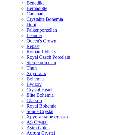
Benedikt
Bernadotte
Carlsbad
Crystalite Bohemia
Dubi
Falkenporzellan
Leander
Queen's Crown
Repast
Roman Lidicky
Royal Czech Porcelain
Sterne porcelan
Thun
Хрусталь
Bohemia
Bydzov
Crystal Heart
Elite Bohemia
Glasspo
Royal Bohemia
Sonne Crystal
Хрустальное стекло
AS Crystal
Astra Gold
Aurum Crystal