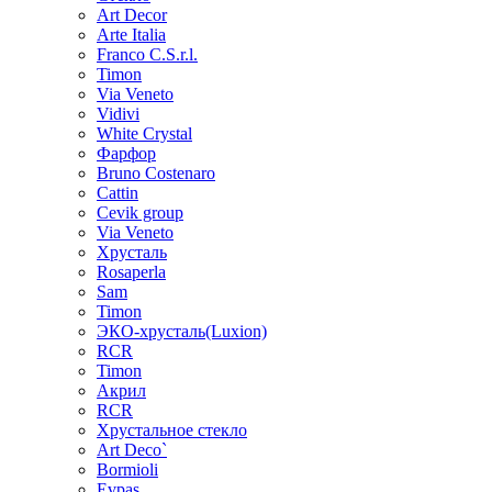
Art Decor
Arte Italia
Franco C.S.r.l.
Timon
Via Veneto
Vidivi
White Crystal
Фарфор
Bruno Costenaro
Cattin
Cevik group
Via Veneto
Хрусталь
Rosaperla
Sam
Timon
ЭКО-хрусталь(Luxion)
RCR
Timon
Акрил
RCR
Хрустальное стекло
Art Deco`
Bormioli
Evpas