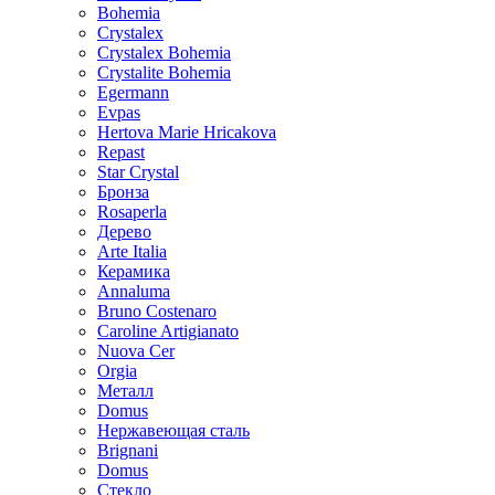
Bohemia
Crystalex
Crystalex Bohemia
Crystalite Bohemia
Egermann
Evpas
Hertova Marie Hricakova
Repast
Star Crystal
Бронза
Rosaperla
Дерево
Arte Italia
Керамика
Annaluma
Bruno Costenaro
Caroline Artigianato
Nuova Cer
Orgia
Металл
Domus
Нержавеющая сталь
Brignani
Domus
Стекло