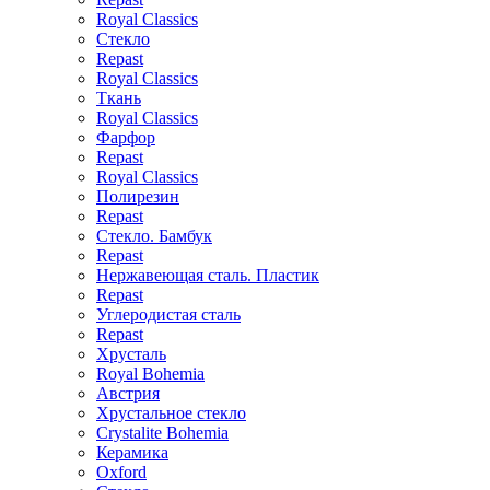
Royal Classics
Стекло
Repast
Royal Classics
Ткань
Royal Classics
Фарфор
Repast
Royal Classics
Полирезин
Repast
Стекло. Бамбук
Repast
Нержавеющая сталь. Пластик
Repast
Углеродистая сталь
Repast
Хрусталь
Royal Bohemia
Австрия
Хрустальное стекло
Crystalite Bohemia
Керамика
Oxford