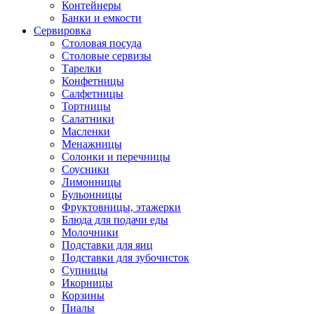
Контейнеры
Банки и емкости
Сервировка
Столовая посуда
Столовые сервизы
Тарелки
Конфетницы
Салфетницы
Тортницы
Салатники
Масленки
Менажницы
Солонки и перечницы
Соусники
Лимонницы
Бульонницы
Фруктовницы, этажерки
Блюда для подачи еды
Молочники
Подставки для яиц
Подставки для зубочисток
Супницы
Икорницы
Корзины
Пиалы