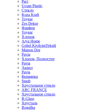
Paci
Ucsan Plastic
Стекло
Koza Kraft
Toygar
Zes Dekor
Фарфор
Toygar
Хлопок
Arya Home
Gobel KivilcimTekstil
Maison Dor
Pavia
Хлопок, Полиэстер
Pavia
Акрил
Pavia
Керамика
Staub
Хрустальное стекло
ARC FRANCE
Хрустальное стекло
R-Glass
Хрусталь
Rogaška