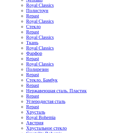
Royal Classics
Полистоун
Repast
Royal Classics
Стекло
Repast
Royal Classics
Ткань
Royal Classics
Фарфор
Repast
Royal Classics
Полирезин
Repast
Стекло. Бамбук
Repast
Нержавеющая сталь. Пластик
Repast
Углеродистая сталь
Repast
Хрусталь
Royal Bohemia
Австрия
Хрустальное стекло