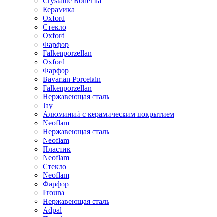
Crystalite Bohemia
Керамика
Oxford
Стекло
Oxford
Фарфор
Falkenporzellan
Oxford
Фарфор
Bavarian Porcelain
Falkenporzellan
Нержавеющая сталь
Jay
Алюминий с керамическим покрытием
Neoflam
Нержавеющая сталь
Neoflam
Пластик
Neoflam
Стекло
Neoflam
Фарфор
Prouna
Нержавеющая сталь
Adpal