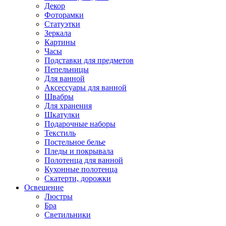
Декор
Фоторамки
Статуэтки
Зеркала
Картины
Часы
Подставки для предметов
Пепельницы
Для ванной
Аксессуары для ванной
Швабры
Для хранения
Шкатулки
Подарочные наборы
Текстиль
Постельное белье
Пледы и покрывала
Полотенца для ванной
Кухонные полотенца
Скатерти, дорожки
Освещение
Люстры
Бра
Светильники