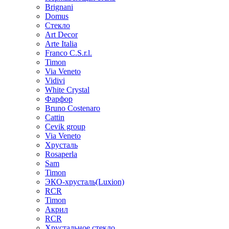
Brignani
Domus
Стекло
Art Decor
Arte Italia
Franco C.S.r.l.
Timon
Via Veneto
Vidivi
White Crystal
Фарфор
Bruno Costenaro
Cattin
Cevik group
Via Veneto
Хрусталь
Rosaperla
Sam
Timon
ЭКО-хрусталь(Luxion)
RCR
Timon
Акрил
RCR
Хрустальное стекло