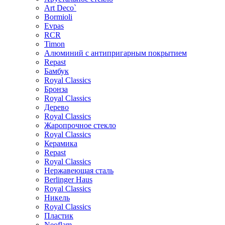
Art Deco`
Bormioli
Evpas
RCR
Timon
Алюминий с антипригарным покрытием
Repast
Бамбук
Royal Classics
Бронза
Royal Classics
Дерево
Royal Classics
Жаропрочное стекло
Royal Classics
Керамика
Repast
Royal Classics
Нержавеющая сталь
Berlinger Haus
Royal Classics
Никель
Royal Classics
Пластик
Neoflam