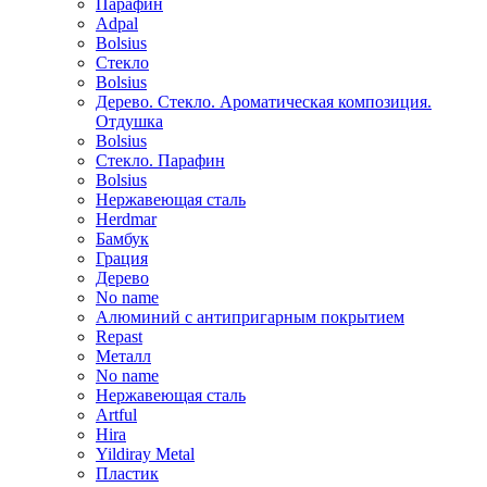
Парафин
Adpal
Bolsius
Стекло
Bolsius
Дерево. Стекло. Ароматическая композиция.
Отдушка
Bolsius
Стекло. Парафин
Bolsius
Нержавеющая сталь
Herdmar
Бамбук
Грация
Дерево
No name
Алюминий с антипригарным покрытием
Repast
Металл
No name
Нержавеющая сталь
Artful
Hira
Yildiray Metal
Пластик