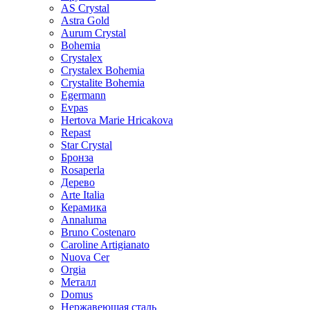
AS Crystal
Astra Gold
Aurum Crystal
Bohemia
Crystalex
Crystalex Bohemia
Crystalite Bohemia
Egermann
Evpas
Hertova Marie Hricakova
Repast
Star Crystal
Бронза
Rosaperla
Дерево
Arte Italia
Керамика
Annaluma
Bruno Costenaro
Caroline Artigianato
Nuova Cer
Orgia
Металл
Domus
Нержавеющая сталь