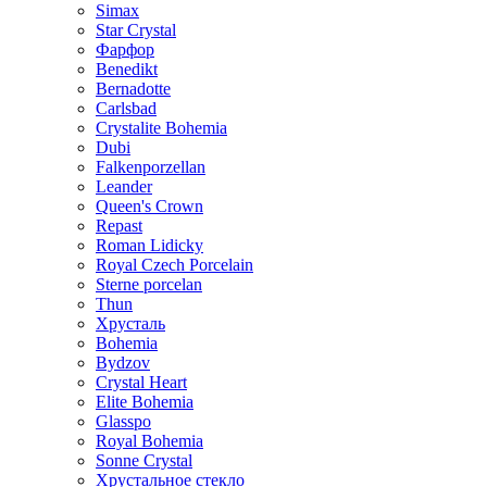
Simax
Star Crystal
Фарфор
Benedikt
Bernadotte
Carlsbad
Crystalite Bohemia
Dubi
Falkenporzellan
Leander
Queen's Crown
Repast
Roman Lidicky
Royal Czech Porcelain
Sterne porcelan
Thun
Хрусталь
Bohemia
Bydzov
Crystal Heart
Elite Bohemia
Glasspo
Royal Bohemia
Sonne Crystal
Хрустальное стекло