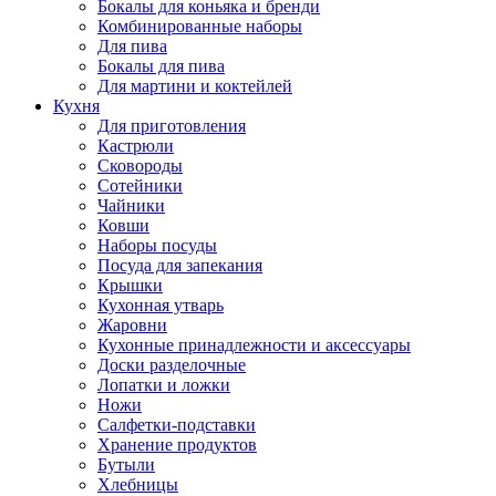
Бокалы для коньяка и бренди
Комбинированные наборы
Для пива
Бокалы для пива
Для мартини и коктейлей
Кухня
Для приготовления
Кастрюли
Сковороды
Сотейники
Чайники
Ковши
Наборы посуды
Посуда для запекания
Крышки
Кухонная утварь
Жаровни
Кухонные принадлежности и аксессуары
Доски разделочные
Лопатки и ложки
Ножи
Салфетки-подставки
Хранение продуктов
Бутыли
Хлебницы