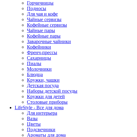
Горчичницы
Подносы
Для чая и кофе
Чайные сервизы
Кофейные сервизы
Чайные пары
Кофейные пары
Заварочные чайники
Кофейники
Френч-прессы
Сахарницы
Пиалы
Молочники
Блюдца
Кружки, чашки
Детская посуда
Наборы детской посуды
Кружки для детей
Столовые приборы
LifeStyle - Все для дома
Для интерьера
Вазы
Цветы
Подсвечники
Ароматы для дома