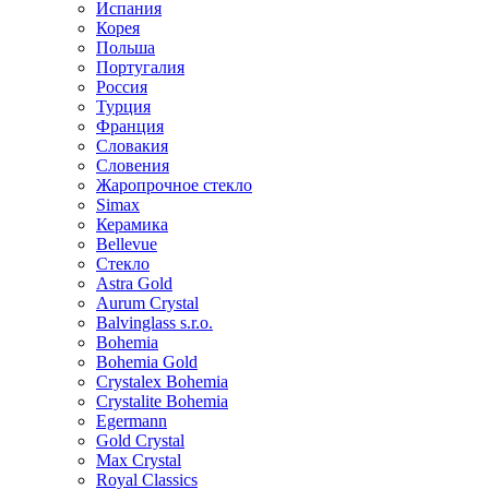
Испания
Корея
Польша
Португалия
Россия
Турция
Франция
Словакия
Словения
Жаропрочное стекло
Simax
Керамика
Bellevue
Стекло
Astra Gold
Aurum Crystal
Balvinglass s.r.o.
Bohemia
Bohemia Gold
Crystalex Bohemia
Crystalite Bohemia
Egermann
Gold Crystal
Max Crystal
Royal Classics