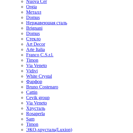
Nuova Cer
Orgia
Металл
Domus
Нержавеющая сталь
Brignani
Domus
Стекло
Art Decor
Arte Italia
Franco C.S.r.l.
Timon
Via Veneto
Vidivi
White Crystal
Фарфор
Bruno Costenaro
Cattin
Cevik group
Via Veneto
Хрусталь
Rosaperla
Sam
Timon
ЭКО-хрусталь(Luxion)