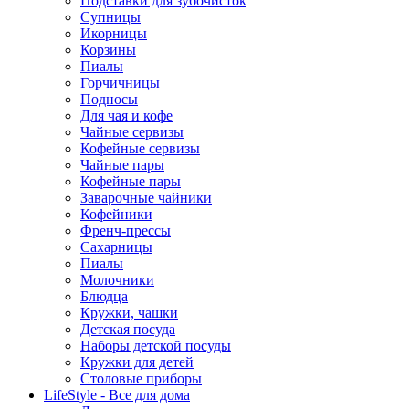
Подставки для зубочисток
Супницы
Икорницы
Корзины
Пиалы
Горчичницы
Подносы
Для чая и кофе
Чайные сервизы
Кофейные сервизы
Чайные пары
Кофейные пары
Заварочные чайники
Кофейники
Френч-прессы
Сахарницы
Пиалы
Молочники
Блюдца
Кружки, чашки
Детская посуда
Наборы детской посуды
Кружки для детей
Столовые приборы
LifeStyle - Все для дома