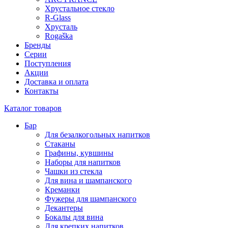
Хрустальное стекло
R-Glass
Хрусталь
Rogaška
Бренды
Серии
Поступления
Акции
Доставка и оплата
Контакты
Каталог товаров
Бар
Для безалкогольных напитков
Стаканы
Графины, кувшины
Наборы для напитков
Чашки из стекла
Для вина и шампанского
Креманки
Фужеры для шампанского
Декантеры
Бокалы для вина
Для крепких напитков