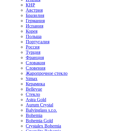
КНР
Австрия
Бразилия
Германия
Испания
Корея
Польша
Португалия
Россия
Турция
Франция
Словакия
Словения
Жаропрочное стекло
Simax
Керамика
Bellevue
Стекло
Astra Gold
Aurum Crystal
Balvinglass s.r.o.
Bohemia
Bohemia Gold
Crystalex Bohemia