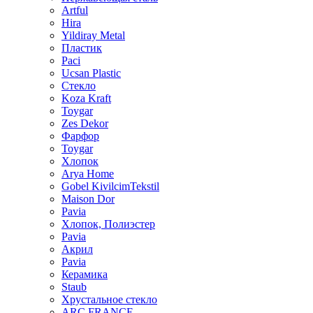
Artful
Hira
Yildiray Metal
Пластик
Paci
Ucsan Plastic
Стекло
Koza Kraft
Toygar
Zes Dekor
Фарфор
Toygar
Хлопок
Arya Home
Gobel KivilcimTekstil
Maison Dor
Pavia
Хлопок, Полиэстер
Pavia
Акрил
Pavia
Керамика
Staub
Хрустальное стекло
ARC FRANCE