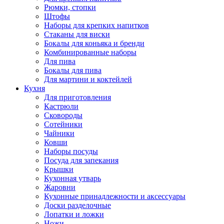
Рюмки, стопки
Штофы
Наборы для крепких напитков
Стаканы для виски
Бокалы для коньяка и бренди
Комбинированные наборы
Для пива
Бокалы для пива
Для мартини и коктейлей
Кухня
Для приготовления
Кастрюли
Сковороды
Сотейники
Чайники
Ковши
Наборы посуды
Посуда для запекания
Крышки
Кухонная утварь
Жаровни
Кухонные принадлежности и аксессуары
Доски разделочные
Лопатки и ложки
Ножи