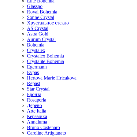
Elite Bohemia
Glasspo
Royal Bohemia
Sonne Crystal
Хрустальное стекло
AS Crystal
Astra Gold
Aurum Crystal
Bohemia
Crystalex
Crystalex Bohemia
Crystalite Bohemia
Egermann
Evpas
Hertova Marie Hricakova
Repast
Star Crystal
Бронза
Rosaperla
Дерево
Arte Italia
Керамика
Annaluma
Bruno Costenaro
Caroline Artigianato