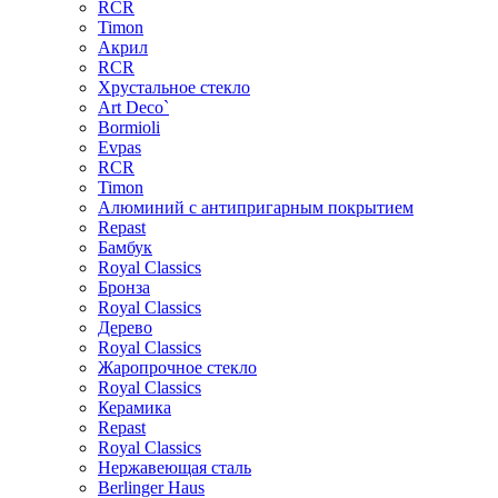
RCR
Timon
Акрил
RCR
Хрустальное стекло
Art Deco`
Bormioli
Evpas
RCR
Timon
Алюминий с антипригарным покрытием
Repast
Бамбук
Royal Classics
Бронза
Royal Classics
Дерево
Royal Classics
Жаропрочное стекло
Royal Classics
Керамика
Repast
Royal Classics
Нержавеющая сталь
Berlinger Haus