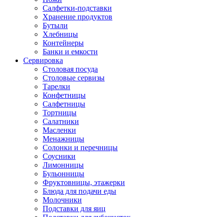
Салфетки-подставки
Хранение продуктов
Бутыли
Хлебницы
Контейнеры
Банки и емкости
Сервировка
Столовая посуда
Столовые сервизы
Тарелки
Конфетницы
Салфетницы
Тортницы
Салатники
Масленки
Менажницы
Солонки и перечницы
Соусники
Лимонницы
Бульонницы
Фруктовницы, этажерки
Блюда для подачи еды
Молочники
Подставки для яиц