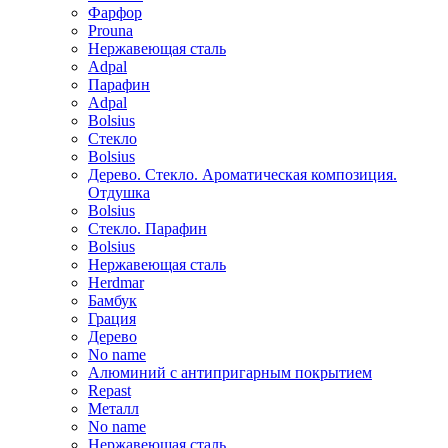
Фарфор
Prouna
Нержавеющая сталь
Adpal
Парафин
Adpal
Bolsius
Стекло
Bolsius
Дерево. Стекло. Ароматическая композиция.
Отдушка
Bolsius
Стекло. Парафин
Bolsius
Нержавеющая сталь
Herdmar
Бамбук
Грация
Дерево
No name
Алюминий с антипригарным покрытием
Repast
Металл
No name
Нержавеющая сталь