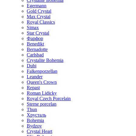
Crystalite Bohemia
Egermann
Gold Crystal
Max Crystal
Royal Classics
Simax
Star Crystal
Фарфор
Benedikt
Bernadotte
Carlsbad
Crystalite Bohemia
Dubi
Falkenporzellan
Leander
Queen's Crown
Repast
Roman Lidicky
Royal Czech Porcelain
Sterne porcelan
Thun
Хрусталь
Bohemia
Bydzov
Crystal Heart