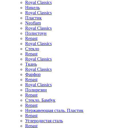
Royal Classics
Никель
Royal Classics
Пластик
Neoflam
Royal Classics
Полистоун
Repast
Royal Classics
Стекло
Repast
Royal Classics
Ткань
Royal Classics
Фарфор
Repast
Royal Classics
Полирезин
Repast
Стекло. Бамбук
Repast
Нержавеющая сталь. Пластик
Repast
Углеродистая сталь
Repast