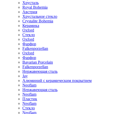
Хрусталь
Royal Bohemia
Австрия
Хрустальное стекло
Crystalite Bohemia
Керамика
Oxford
Стекло
Oxford
Фарфор
Falkenporzellan
Oxford
Фарфор
Bavarian Porcelain
Falkenporzellan
Нержавеющая сталь
Jay
Алюминий с керамическим покрытием
Neoflam
Нержавеющая сталь
Neoflam
Пластик
Neoflam
Стекло
Neoflam