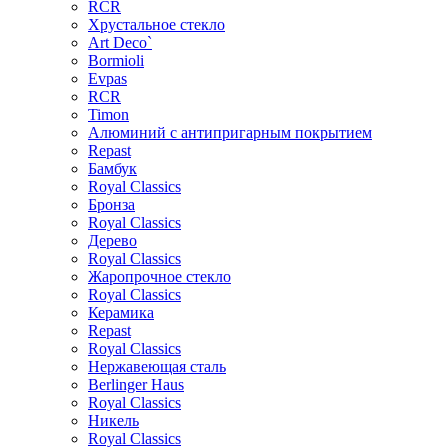
RCR
Хрустальное стекло
Art Deco`
Bormioli
Evpas
RCR
Timon
Алюминий с антипригарным покрытием
Repast
Бамбук
Royal Classics
Бронза
Royal Classics
Дерево
Royal Classics
Жаропрочное стекло
Royal Classics
Керамика
Repast
Royal Classics
Нержавеющая сталь
Berlinger Haus
Royal Classics
Никель
Royal Classics