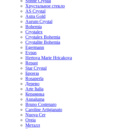
Sonne Crystal
Хрустальное стекло
AS Crystal
Astra Gold
Aurum Crystal
Bohemia
Crystalex
Crystalex Bohemia
Crystalite Bohemia
Egermann
Evpas
Hertova Marie Hricakova
Repast
Star Crystal
Бронза
Rosaperla
Дерево
Arte Italia
Керамика
Annaluma
Bruno Costenaro
Caroline Artigianato
Nuova Cer
Orgia
Металл