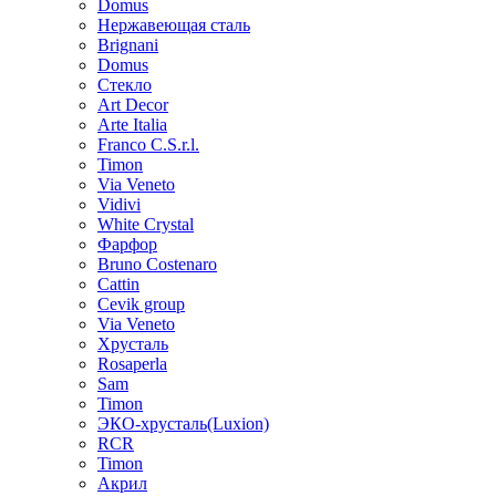
Domus
Нержавеющая сталь
Brignani
Domus
Стекло
Art Decor
Arte Italia
Franco C.S.r.l.
Timon
Via Veneto
Vidivi
White Crystal
Фарфор
Bruno Costenaro
Cattin
Cevik group
Via Veneto
Хрусталь
Rosaperla
Sam
Timon
ЭКО-хрусталь(Luxion)
RCR
Timon
Акрил