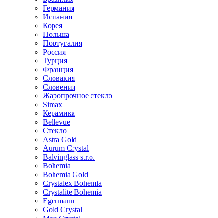
Германия
Испания
Корея
Польша
Португалия
Россия
Турция
Франция
Словакия
Словения
Жаропрочное стекло
Simax
Керамика
Bellevue
Стекло
Astra Gold
Aurum Crystal
Balvinglass s.r.o.
Bohemia
Bohemia Gold
Crystalex Bohemia
Crystalite Bohemia
Egermann
Gold Crystal