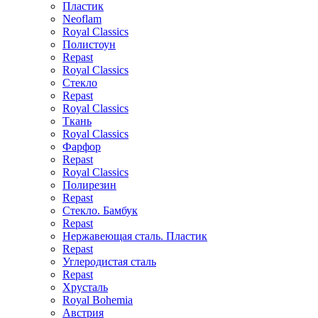
Пластик
Neoflam
Royal Classics
Полистоун
Repast
Royal Classics
Стекло
Repast
Royal Classics
Ткань
Royal Classics
Фарфор
Repast
Royal Classics
Полирезин
Repast
Стекло. Бамбук
Repast
Нержавеющая сталь. Пластик
Repast
Углеродистая сталь
Repast
Хрусталь
Royal Bohemia
Австрия