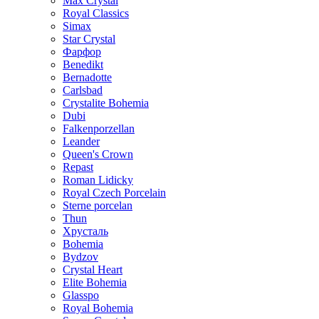
Max Crystal
Royal Classics
Simax
Star Crystal
Фарфор
Benedikt
Bernadotte
Carlsbad
Crystalite Bohemia
Dubi
Falkenporzellan
Leander
Queen's Crown
Repast
Roman Lidicky
Royal Czech Porcelain
Sterne porcelan
Thun
Хрусталь
Bohemia
Bydzov
Crystal Heart
Elite Bohemia
Glasspo
Royal Bohemia