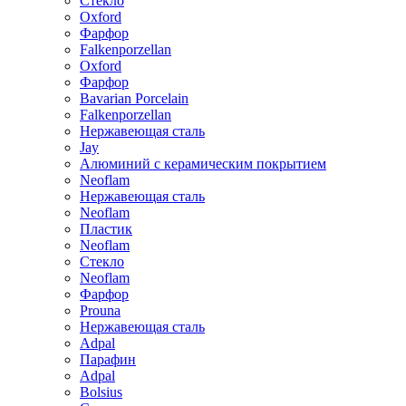
Стекло
Oxford
Фарфор
Falkenporzellan
Oxford
Фарфор
Bavarian Porcelain
Falkenporzellan
Нержавеющая сталь
Jay
Алюминий с керамическим покрытием
Neoflam
Нержавеющая сталь
Neoflam
Пластик
Neoflam
Стекло
Neoflam
Фарфор
Prouna
Нержавеющая сталь
Adpal
Парафин
Adpal
Bolsius