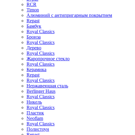
RCR
Timon
Алюминий с антипригарным покрытием
Repast
Бамбук
Royal Classics
Бронза
Royal Classics
Дерево
Royal Classics
Жаропрочное стекло
Royal Classics
Керамика
Repast
Royal Classics
Нержавеющая сталь
Berlinger Haus
Royal Classics
Никель
Royal Classics
Пластик
Neoflam
Royal Classics
Полистоун
Repast