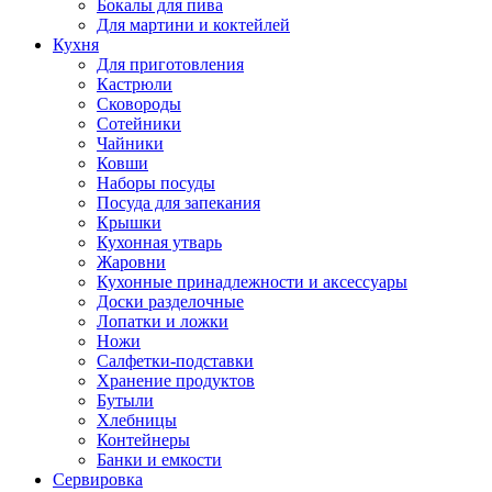
Бокалы для пива
Для мартини и коктейлей
Кухня
Для приготовления
Кастрюли
Сковороды
Сотейники
Чайники
Ковши
Наборы посуды
Посуда для запекания
Крышки
Кухонная утварь
Жаровни
Кухонные принадлежности и аксессуары
Доски разделочные
Лопатки и ложки
Ножи
Салфетки-подставки
Хранение продуктов
Бутыли
Хлебницы
Контейнеры
Банки и емкости
Сервировка