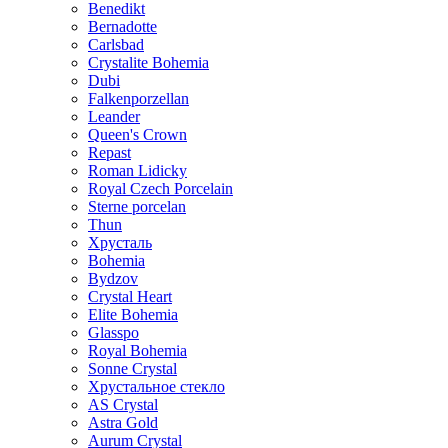
Benedikt
Bernadotte
Carlsbad
Crystalite Bohemia
Dubi
Falkenporzellan
Leander
Queen's Crown
Repast
Roman Lidicky
Royal Czech Porcelain
Sterne porcelan
Thun
Хрусталь
Bohemia
Bydzov
Crystal Heart
Elite Bohemia
Glasspo
Royal Bohemia
Sonne Crystal
Хрустальное стекло
AS Crystal
Astra Gold
Aurum Crystal