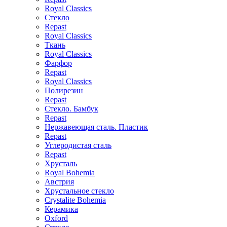
Royal Classics
Стекло
Repast
Royal Classics
Ткань
Royal Classics
Фарфор
Repast
Royal Classics
Полирезин
Repast
Стекло. Бамбук
Repast
Нержавеющая сталь. Пластик
Repast
Углеродистая сталь
Repast
Хрусталь
Royal Bohemia
Австрия
Хрустальное стекло
Crystalite Bohemia
Керамика
Oxford