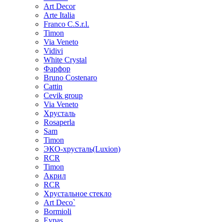
Art Decor
Arte Italia
Franco C.S.r.l.
Timon
Via Veneto
Vidivi
White Crystal
Фарфор
Bruno Costenaro
Cattin
Cevik group
Via Veneto
Хрусталь
Rosaperla
Sam
Timon
ЭКО-хрусталь(Luxion)
RCR
Timon
Акрил
RCR
Хрустальное стекло
Art Deco`
Bormioli
Evpas