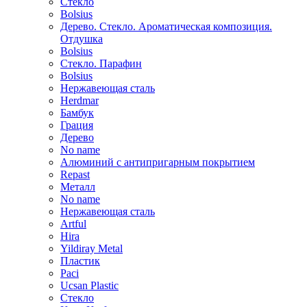
Стекло
Bolsius
Дерево. Стекло. Ароматическая композиция.
Отдушка
Bolsius
Стекло. Парафин
Bolsius
Нержавеющая сталь
Herdmar
Бамбук
Грация
Дерево
No name
Алюминий с антипригарным покрытием
Repast
Металл
No name
Нержавеющая сталь
Artful
Hira
Yildiray Metal
Пластик
Paci
Ucsan Plastic
Стекло