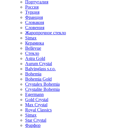
Португалия
Россия
Турция
Франция
Словакия
Словения
Жаропрочное стекло
Simax
Керамика
Bellevue
Стекло
Astra Gold
Aurum Crystal
Balvinglass s.r.o.
Bohemia
Bohemia Gold
Crystalex Bohemia
Crystalite Bohemia
Egermann
Gold Crystal
Max Crystal
Royal Classics
Simax
Star Crystal
Фарфор