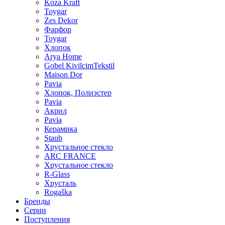
Koza Kraft
Toygar
Zes Dekor
Фарфор
Toygar
Хлопок
Arya Home
Gobel KivilcimTekstil
Maison Dor
Pavia
Хлопок, Полиэстер
Pavia
Акрил
Pavia
Керамика
Staub
Хрустальное стекло
ARC FRANCE
Хрустальное стекло
R-Glass
Хрусталь
Rogaška
Бренды
Серии
Поступления