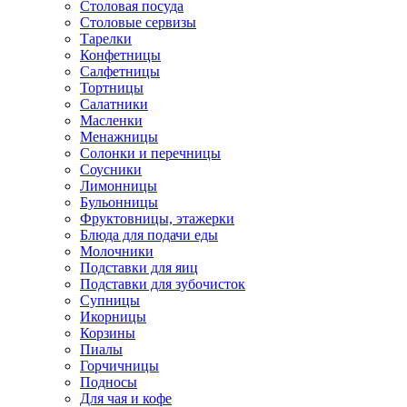
Столовая посуда
Столовые сервизы
Тарелки
Конфетницы
Салфетницы
Тортницы
Салатники
Масленки
Менажницы
Солонки и перечницы
Соусники
Лимонницы
Бульонницы
Фруктовницы, этажерки
Блюда для подачи еды
Молочники
Подставки для яиц
Подставки для зубочисток
Супницы
Икорницы
Корзины
Пиалы
Горчичницы
Подносы
Для чая и кофе