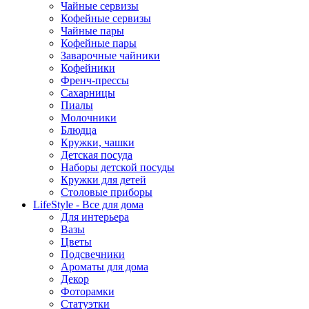
Чайные сервизы
Кофейные сервизы
Чайные пары
Кофейные пары
Заварочные чайники
Кофейники
Френч-прессы
Сахарницы
Пиалы
Молочники
Блюдца
Кружки, чашки
Детская посуда
Наборы детской посуды
Кружки для детей
Столовые приборы
LifeStyle - Все для дома
Для интерьера
Вазы
Цветы
Подсвечники
Ароматы для дома
Декор
Фоторамки
Статуэтки