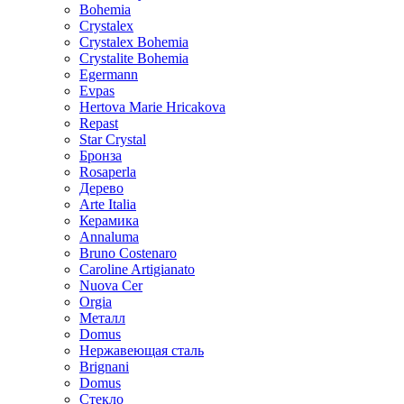
Bohemia
Crystalex
Crystalex Bohemia
Crystalite Bohemia
Egermann
Evpas
Hertova Marie Hricakova
Repast
Star Crystal
Бронза
Rosaperla
Дерево
Arte Italia
Керамика
Annaluma
Bruno Costenaro
Caroline Artigianato
Nuova Cer
Orgia
Металл
Domus
Нержавеющая сталь
Brignani
Domus
Стекло