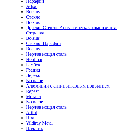
Парафин
Adpal
Bolsius
Стекло
Bolsius
Дерево. Стекло. Ароматическая композиция.
Отдушка
Bolsius
Стекло. Парафин
Bolsius
Нержавеющая сталь
Herdmar
Бамбук
Грация
Дерево
No name
Алюминий с антипригарным покрытием
Repast
Металл
No name
Нержавеющая сталь
Artful
Hira
Yildiray Metal
Пластик