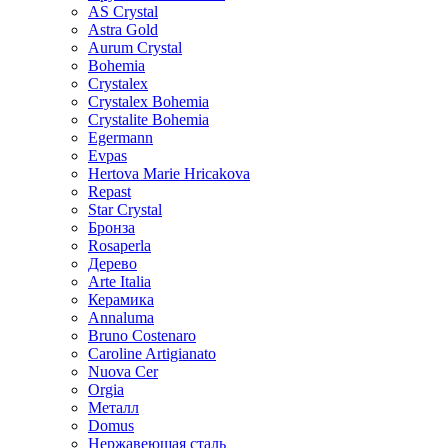
AS Crystal
Astra Gold
Aurum Crystal
Bohemia
Crystalex
Crystalex Bohemia
Crystalite Bohemia
Egermann
Evpas
Hertova Marie Hricakova
Repast
Star Crystal
Бронза
Rosaperla
Дерево
Arte Italia
Керамика
Annaluma
Bruno Costenaro
Caroline Artigianato
Nuova Cer
Orgia
Металл
Domus
Нержавеющая сталь