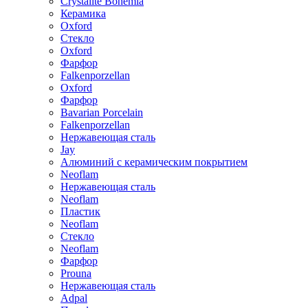
Crystalite Bohemia
Керамика
Oxford
Стекло
Oxford
Фарфор
Falkenporzellan
Oxford
Фарфор
Bavarian Porcelain
Falkenporzellan
Нержавеющая сталь
Jay
Алюминий с керамическим покрытием
Neoflam
Нержавеющая сталь
Neoflam
Пластик
Neoflam
Стекло
Neoflam
Фарфор
Prouna
Нержавеющая сталь
Adpal