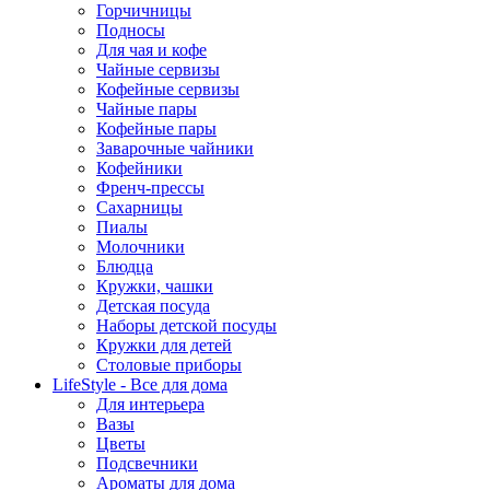
Горчичницы
Подносы
Для чая и кофе
Чайные сервизы
Кофейные сервизы
Чайные пары
Кофейные пары
Заварочные чайники
Кофейники
Френч-прессы
Сахарницы
Пиалы
Молочники
Блюдца
Кружки, чашки
Детская посуда
Наборы детской посуды
Кружки для детей
Столовые приборы
LifeStyle - Все для дома
Для интерьера
Вазы
Цветы
Подсвечники
Ароматы для дома