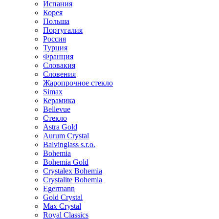
Испания
Корея
Польша
Португалия
Россия
Турция
Франция
Словакия
Словения
Жаропрочное стекло
Simax
Керамика
Bellevue
Стекло
Astra Gold
Aurum Crystal
Balvinglass s.r.o.
Bohemia
Bohemia Gold
Crystalex Bohemia
Crystalite Bohemia
Egermann
Gold Crystal
Max Crystal
Royal Classics