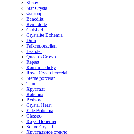
Simax
Star Crystal
Фарфор
Benedikt
Bernadotte
Carlsbad
Crystalite Bohemia
Dubi
Falkenporzellan
Leander
Queen's Crown
Repast
Roman Lidicky
Royal Czech Porcelain
Sterne porcelan
Thun
Хрусталь
Bohemia
Bydzov
Crystal Heart
Elite Bohemia
Glasspo
Royal Bohemia
Sonne Crystal
Хрустальное стекло