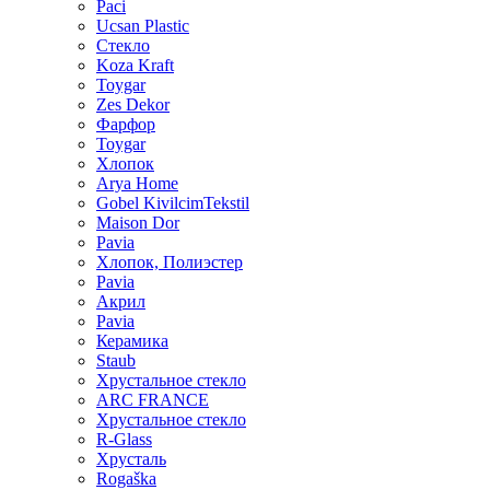
Paci
Ucsan Plastic
Стекло
Koza Kraft
Toygar
Zes Dekor
Фарфор
Toygar
Хлопок
Arya Home
Gobel KivilcimTekstil
Maison Dor
Pavia
Хлопок, Полиэстер
Pavia
Акрил
Pavia
Керамика
Staub
Хрустальное стекло
ARC FRANCE
Хрустальное стекло
R-Glass
Хрусталь
Rogaška