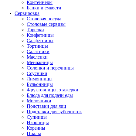
Контейнеры
Банки и емкости
Сервировка
Столовая посуда
Столовые сервизы
Тарелки
Конфетницы
Салфетницы
Тортницы
Салатники
Масленки
Менажницы
Солонки и перечницы
Соусники
Лимонницы
Бульонницы
Фруктовницы, этажерки
Блюда для подачи еды
Молочники
Подставки для яиц
Подставки для зубочисток
Супницы
Икорницы
Корзины
Пиалы