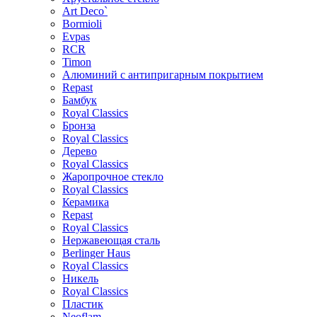
Art Deco`
Bormioli
Evpas
RCR
Timon
Алюминий с антипригарным покрытием
Repast
Бамбук
Royal Classics
Бронза
Royal Classics
Дерево
Royal Classics
Жаропрочное стекло
Royal Classics
Керамика
Repast
Royal Classics
Нержавеющая сталь
Berlinger Haus
Royal Classics
Никель
Royal Classics
Пластик
Neoflam