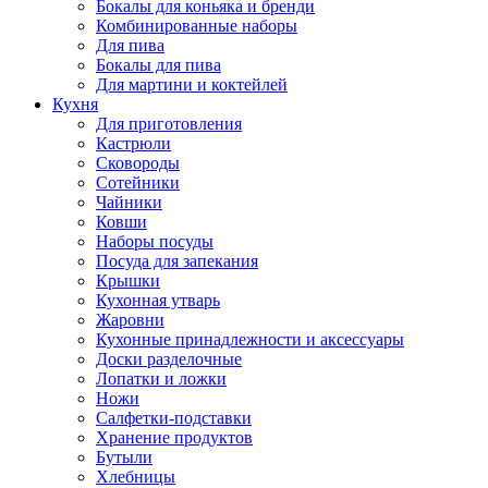
Бокалы для коньяка и бренди
Комбинированные наборы
Для пива
Бокалы для пива
Для мартини и коктейлей
Кухня
Для приготовления
Кастрюли
Сковороды
Сотейники
Чайники
Ковши
Наборы посуды
Посуда для запекания
Крышки
Кухонная утварь
Жаровни
Кухонные принадлежности и аксессуары
Доски разделочные
Лопатки и ложки
Ножи
Салфетки-подставки
Хранение продуктов
Бутыли
Хлебницы