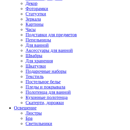
Декор
Фоторамки
Статуэтки
Зеркала
Картины
Часы
Подставки для предметов
Пепельницы
Для ванной
Аксессуары для ванной
Швабры
Для хранения
Шкатулки
Подарочные наборы
Текстиль
Постельное белье
Пледы и покрывала
Полотенца для ванной
Кухонные полотенца
Скатерти, дорожки
Освещение
Люстры
Бра
Светильники