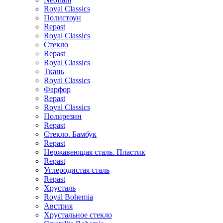
Royal Classics
Полистоун
Repast
Royal Classics
Стекло
Repast
Royal Classics
Ткань
Royal Classics
Фарфор
Repast
Royal Classics
Полирезин
Repast
Стекло. Бамбук
Repast
Нержавеющая сталь. Пластик
Repast
Углеродистая сталь
Repast
Хрусталь
Royal Bohemia
Австрия
Хрустальное стекло