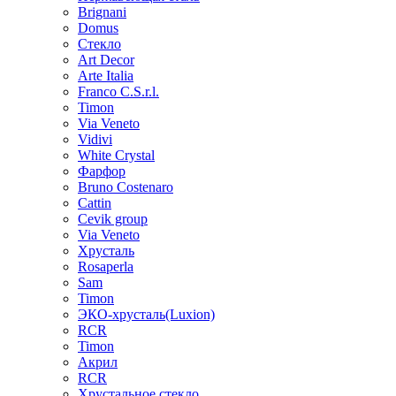
Brignani
Domus
Стекло
Art Decor
Arte Italia
Franco C.S.r.l.
Timon
Via Veneto
Vidivi
White Crystal
Фарфор
Bruno Costenaro
Cattin
Cevik group
Via Veneto
Хрусталь
Rosaperla
Sam
Timon
ЭКО-хрусталь(Luxion)
RCR
Timon
Акрил
RCR
Хрустальное стекло