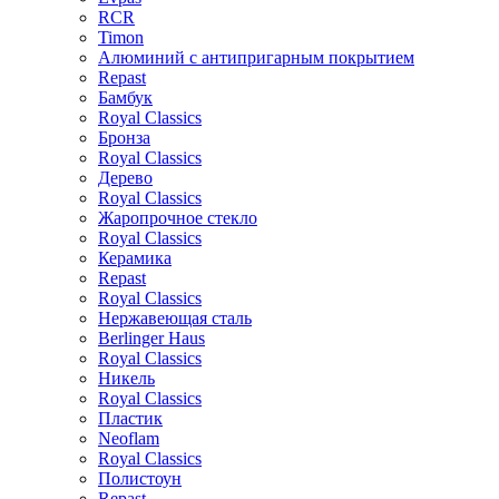
RCR
Timon
Алюминий с антипригарным покрытием
Repast
Бамбук
Royal Classics
Бронза
Royal Classics
Дерево
Royal Classics
Жаропрочное стекло
Royal Classics
Керамика
Repast
Royal Classics
Нержавеющая сталь
Berlinger Haus
Royal Classics
Никель
Royal Classics
Пластик
Neoflam
Royal Classics
Полистоун
Repast