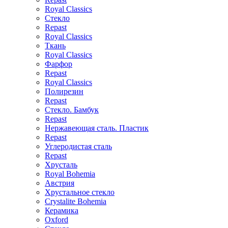
Royal Classics
Стекло
Repast
Royal Classics
Ткань
Royal Classics
Фарфор
Repast
Royal Classics
Полирезин
Repast
Стекло. Бамбук
Repast
Нержавеющая сталь. Пластик
Repast
Углеродистая сталь
Repast
Хрусталь
Royal Bohemia
Австрия
Хрустальное стекло
Crystalite Bohemia
Керамика
Oxford