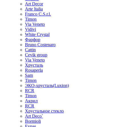
Art Decor
Arte Italia
Franco C.S.r.l.
Timon
Via Veneto
Vidivi
White Crystal
Фарфор
Bruno Costenaro
Cattin
Cevik group
Via Veneto
Хрусталь
Rosaperla
Sam
Timon
ЭКО-хрусталь(Luxion)
RCR
Timon
Акрил
RCR
Хрустальное стекло
Art Deco`
Bormioli
Evpas