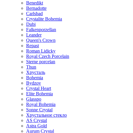
Benedikt
Bernadotte
Carlsbad
Crystalite Bohemia
Dubi
Falkenporzellan
Leander
Queen's Crown
Repast
Roman Lidicky
Royal Czech Porcelain
Sterne porcelan
Thun
Хрусталь
Bohemia
Bydzov
Crystal Heart
Elite Bohemia
Glasspo
Royal Bohemia
Sonne Crystal
Хрустальное стекло
AS Crystal
Astra Gold
Aurum Crystal