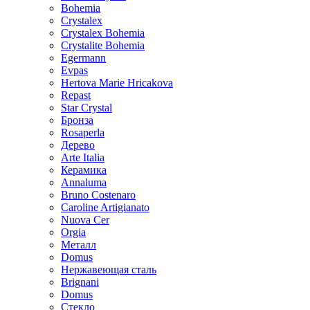
Bohemia
Crystalex
Crystalex Bohemia
Crystalite Bohemia
Egermann
Evpas
Hertova Marie Hricakova
Repast
Star Crystal
Бронза
Rosaperla
Дерево
Arte Italia
Керамика
Annaluma
Bruno Costenaro
Caroline Artigianato
Nuova Cer
Orgia
Металл
Domus
Нержавеющая сталь
Brignani
Domus
Стекло