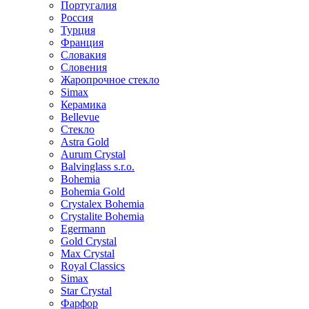
Португалия
Россия
Турция
Франция
Словакия
Словения
Жаропрочное стекло
Simax
Керамика
Bellevue
Стекло
Astra Gold
Aurum Crystal
Balvinglass s.r.o.
Bohemia
Bohemia Gold
Crystalex Bohemia
Crystalite Bohemia
Egermann
Gold Crystal
Max Crystal
Royal Classics
Simax
Star Crystal
Фарфор