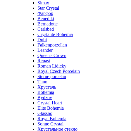
Simax
Star Crystal
Фарфор
Benedikt
Bernadotte
Carlsbad
Crystalite Bohemia
Dubi
Falkenporzellan
Leander
Queen's Crown
Repast
Roman Lidicky
Royal Czech Porcelain
Sterne porcelan
Thun
Хрусталь
Bohemia
Bydzov
Crystal Heart
Elite Bohemia
Glasspo
Royal Bohemia
Sonne Crystal
Хрустальное стекло