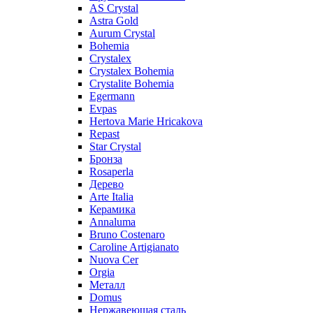
AS Crystal
Astra Gold
Aurum Crystal
Bohemia
Crystalex
Crystalex Bohemia
Crystalite Bohemia
Egermann
Evpas
Hertova Marie Hricakova
Repast
Star Crystal
Бронза
Rosaperla
Дерево
Arte Italia
Керамика
Annaluma
Bruno Costenaro
Caroline Artigianato
Nuova Cer
Orgia
Металл
Domus
Нержавеющая сталь