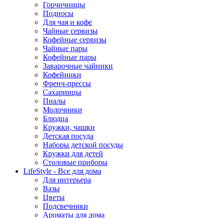
Горчичницы
Подносы
Для чая и кофе
Чайные сервизы
Кофейные сервизы
Чайные пары
Кофейные пары
Заварочные чайники
Кофейники
Френч-прессы
Сахарницы
Пиалы
Молочники
Блюдца
Кружки, чашки
Детская посуда
Наборы детской посуды
Кружки для детей
Столовые приборы
LifeStyle - Все для дома
Для интерьера
Вазы
Цветы
Подсвечники
Ароматы для дома