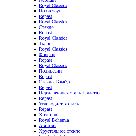
Royal Classics
Полистоун
Repast
Royal Classics
Стекло
Repast
Royal Classics
Ткань
Royal Classics
Фарфор
Repast
Royal Classics
Полирезин
Repast
Стекло. Бамбук
Repast
Нержавеющая сталь. Пластик
Repast
Углеродистая сталь
Repast
Хрусталь
Royal Bohemia
Австрия
Хрустальное стекло