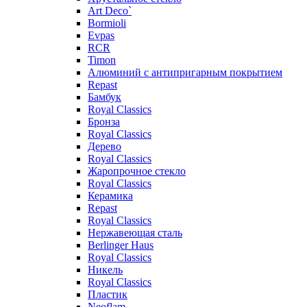
Art Deco`
Bormioli
Evpas
RCR
Timon
Алюминий с антипригарным покрытием
Repast
Бамбук
Royal Classics
Бронза
Royal Classics
Дерево
Royal Classics
Жаропрочное стекло
Royal Classics
Керамика
Repast
Royal Classics
Нержавеющая сталь
Berlinger Haus
Royal Classics
Никель
Royal Classics
Пластик
Neoflam