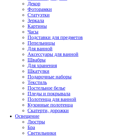
Декор
Фоторамки
Статуэтки
Зеркала
Картины
Часы
Подставки для предметов
Пепельницы
Для ванной
Аксессуары для ванной
Швабры
Для хранения
Шкатулки
Подарочные наборы
Текстиль
Постельное белье
Пледы и покрывала
Полотенца для ванной
Кухонные полотенца
Скатерти, дорожки
Освещение
Люстры
Бра
Светильники