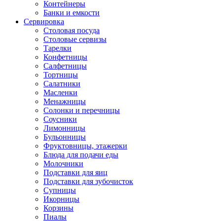
Контейнеры
Банки и емкости
Сервировка
Столовая посуда
Столовые сервизы
Тарелки
Конфетницы
Салфетницы
Тортницы
Салатники
Масленки
Менажницы
Солонки и перечницы
Соусники
Лимонницы
Бульонницы
Фруктовницы, этажерки
Блюда для подачи еды
Молочники
Подставки для яиц
Подставки для зубочисток
Супницы
Икорницы
Корзины
Пиалы