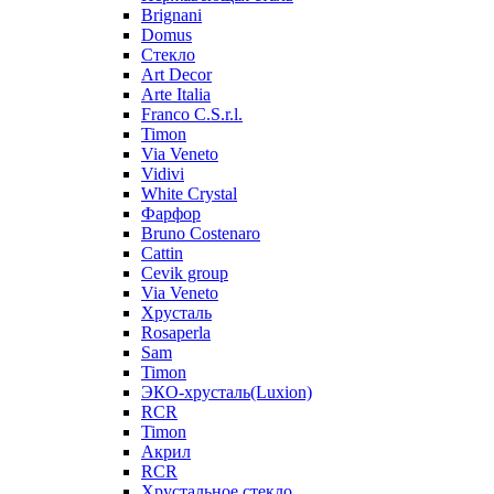
Brignani
Domus
Стекло
Art Decor
Arte Italia
Franco C.S.r.l.
Timon
Via Veneto
Vidivi
White Crystal
Фарфор
Bruno Costenaro
Cattin
Cevik group
Via Veneto
Хрусталь
Rosaperla
Sam
Timon
ЭКО-хрусталь(Luxion)
RCR
Timon
Акрил
RCR
Хрустальное стекло