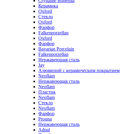
Crystalite Bohemia
Керамика
Oxford
Стекло
Oxford
Фарфор
Falkenporzellan
Oxford
Фарфор
Bavarian Porcelain
Falkenporzellan
Нержавеющая сталь
Jay
Алюминий с керамическим покрытием
Neoflam
Нержавеющая сталь
Neoflam
Пластик
Neoflam
Стекло
Neoflam
Фарфор
Prouna
Нержавеющая сталь
Adpal