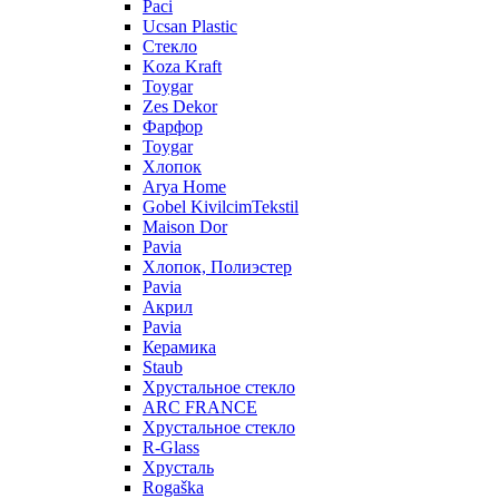
Paci
Ucsan Plastic
Стекло
Koza Kraft
Toygar
Zes Dekor
Фарфор
Toygar
Хлопок
Arya Home
Gobel KivilcimTekstil
Maison Dor
Pavia
Хлопок, Полиэстер
Pavia
Акрил
Pavia
Керамика
Staub
Хрустальное стекло
ARC FRANCE
Хрустальное стекло
R-Glass
Хрусталь
Rogaška