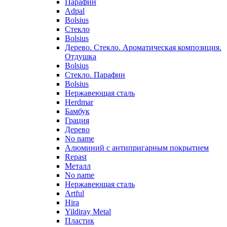
Парафин
Adpal
Bolsius
Стекло
Bolsius
Дерево. Стекло. Ароматическая композиция.
Отдушка
Bolsius
Стекло. Парафин
Bolsius
Нержавеющая сталь
Herdmar
Бамбук
Грация
Дерево
No name
Алюминий с антипригарным покрытием
Repast
Металл
No name
Нержавеющая сталь
Artful
Hira
Yildiray Metal
Пластик