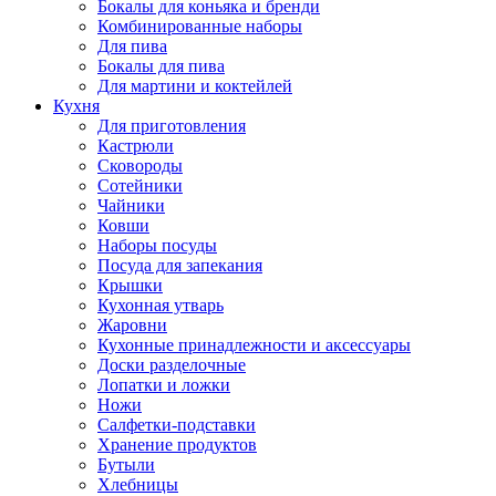
Бокалы для коньяка и бренди
Комбинированные наборы
Для пива
Бокалы для пива
Для мартини и коктейлей
Кухня
Для приготовления
Кастрюли
Сковороды
Сотейники
Чайники
Ковши
Наборы посуды
Посуда для запекания
Крышки
Кухонная утварь
Жаровни
Кухонные принадлежности и аксессуары
Доски разделочные
Лопатки и ложки
Ножи
Салфетки-подставки
Хранение продуктов
Бутыли
Хлебницы