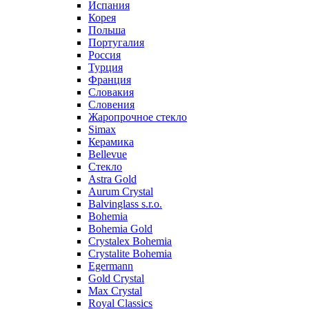
Испания
Корея
Польша
Португалия
Россия
Турция
Франция
Словакия
Словения
Жаропрочное стекло
Simax
Керамика
Bellevue
Стекло
Astra Gold
Aurum Crystal
Balvinglass s.r.o.
Bohemia
Bohemia Gold
Crystalex Bohemia
Crystalite Bohemia
Egermann
Gold Crystal
Max Crystal
Royal Classics