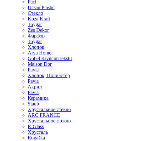
Paci
Ucsan Plastic
Стекло
Koza Kraft
Toygar
Zes Dekor
Фарфор
Toygar
Хлопок
Arya Home
Gobel KivilcimTekstil
Maison Dor
Pavia
Хлопок, Полиэстер
Pavia
Акрил
Pavia
Керамика
Staub
Хрустальное стекло
ARC FRANCE
Хрустальное стекло
R-Glass
Хрусталь
Rogaška