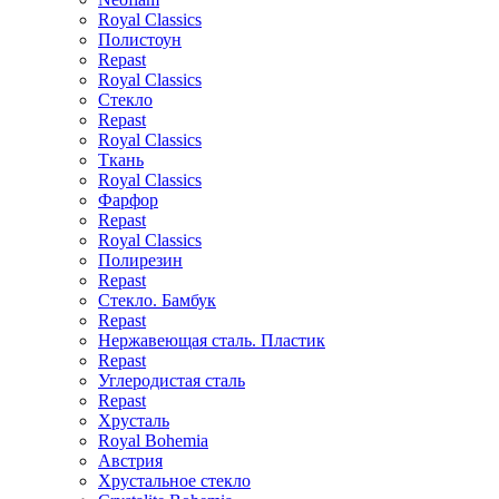
Royal Classics
Полистоун
Repast
Royal Classics
Стекло
Repast
Royal Classics
Ткань
Royal Classics
Фарфор
Repast
Royal Classics
Полирезин
Repast
Стекло. Бамбук
Repast
Нержавеющая сталь. Пластик
Repast
Углеродистая сталь
Repast
Хрусталь
Royal Bohemia
Австрия
Хрустальное стекло