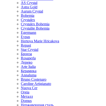
AS Crystal
Astra Gold
Aurum Crystal
Bohemia
Crystalex
Crystalex Bohemia
Crystalite Bohemia
Egermann
Evpas
Hertova Marie Hricakova
Repast
Star Crystal
Бронза
Rosaperla
Дерево
Arte Italia
Керамика
Annaluma
Bruno Costenaro
Caroline Artigianato
Nuova Cer
Orgia
Металл
Domus
Нержавеющая сталь