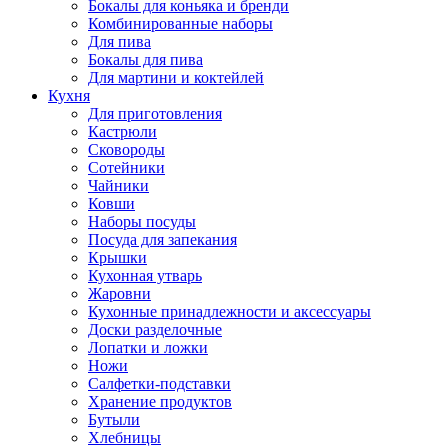
Бокалы для коньяка и бренди
Комбинированные наборы
Для пива
Бокалы для пива
Для мартини и коктейлей
Кухня
Для приготовления
Кастрюли
Сковороды
Сотейники
Чайники
Ковши
Наборы посуды
Посуда для запекания
Крышки
Кухонная утварь
Жаровни
Кухонные принадлежности и аксессуары
Доски разделочные
Лопатки и ложки
Ножи
Салфетки-подставки
Хранение продуктов
Бутыли
Хлебницы