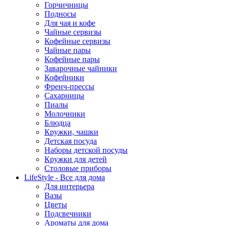
Горчичницы
Подносы
Для чая и кофе
Чайные сервизы
Кофейные сервизы
Чайные пары
Кофейные пары
Заварочные чайники
Кофейники
Френч-прессы
Сахарницы
Пиалы
Молочники
Блюдца
Кружки, чашки
Детская посуда
Наборы детской посуды
Кружки для детей
Столовые приборы
LifeStyle - Все для дома
Для интерьера
Вазы
Цветы
Подсвечники
Ароматы для дома