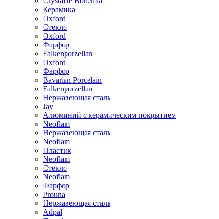
Crystalite Bohemia
Керамика
Oxford
Стекло
Oxford
Фарфор
Falkenporzellan
Oxford
Фарфор
Bavarian Porcelain
Falkenporzellan
Нержавеющая сталь
Jay
Алюминий с керамическим покрытием
Neoflam
Нержавеющая сталь
Neoflam
Пластик
Neoflam
Стекло
Neoflam
Фарфор
Prouna
Нержавеющая сталь
Adpal