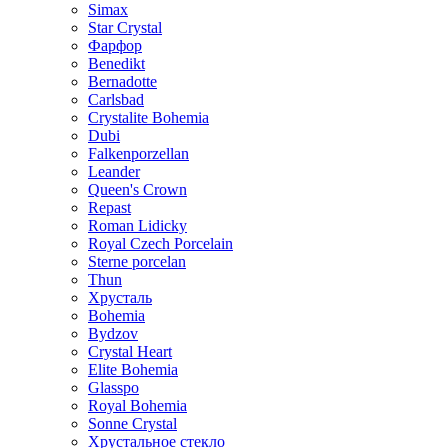
Simax
Star Crystal
Фарфор
Benedikt
Bernadotte
Carlsbad
Crystalite Bohemia
Dubi
Falkenporzellan
Leander
Queen's Crown
Repast
Roman Lidicky
Royal Czech Porcelain
Sterne porcelan
Thun
Хрусталь
Bohemia
Bydzov
Crystal Heart
Elite Bohemia
Glasspo
Royal Bohemia
Sonne Crystal
Хрустальное стекло