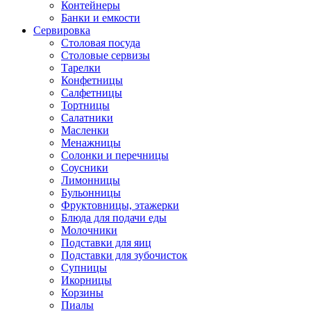
Контейнеры
Банки и емкости
Сервировка
Столовая посуда
Столовые сервизы
Тарелки
Конфетницы
Салфетницы
Тортницы
Салатники
Масленки
Менажницы
Солонки и перечницы
Соусники
Лимонницы
Бульонницы
Фруктовницы, этажерки
Блюда для подачи еды
Молочники
Подставки для яиц
Подставки для зубочисток
Супницы
Икорницы
Корзины
Пиалы