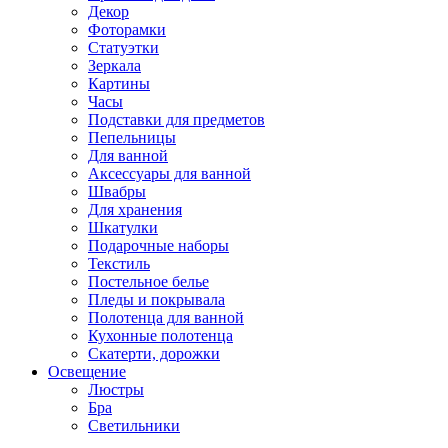
Декор
Фоторамки
Статуэтки
Зеркала
Картины
Часы
Подставки для предметов
Пепельницы
Для ванной
Аксессуары для ванной
Швабры
Для хранения
Шкатулки
Подарочные наборы
Текстиль
Постельное белье
Пледы и покрывала
Полотенца для ванной
Кухонные полотенца
Скатерти, дорожки
Освещение
Люстры
Бра
Светильники