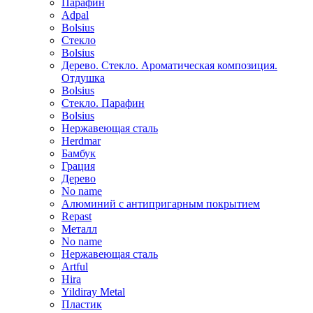
Парафин
Adpal
Bolsius
Стекло
Bolsius
Дерево. Стекло. Ароматическая композиция.
Отдушка
Bolsius
Стекло. Парафин
Bolsius
Нержавеющая сталь
Herdmar
Бамбук
Грация
Дерево
No name
Алюминий с антипригарным покрытием
Repast
Металл
No name
Нержавеющая сталь
Artful
Hira
Yildiray Metal
Пластик