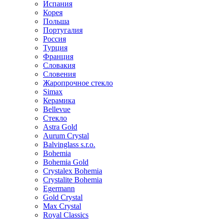
Испания
Корея
Польша
Португалия
Россия
Турция
Франция
Словакия
Словения
Жаропрочное стекло
Simax
Керамика
Bellevue
Стекло
Astra Gold
Aurum Crystal
Balvinglass s.r.o.
Bohemia
Bohemia Gold
Crystalex Bohemia
Crystalite Bohemia
Egermann
Gold Crystal
Max Crystal
Royal Classics