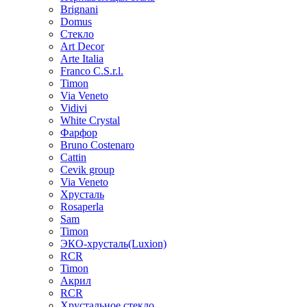
Brignani
Domus
Стекло
Art Decor
Arte Italia
Franco C.S.r.l.
Timon
Via Veneto
Vidivi
White Crystal
Фарфор
Bruno Costenaro
Cattin
Cevik group
Via Veneto
Хрусталь
Rosaperla
Sam
Timon
ЭКО-хрусталь(Luxion)
RCR
Timon
Акрил
RCR
Хрустальное стекло