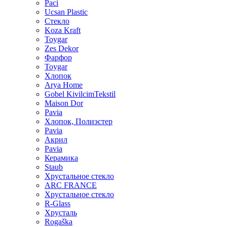
Paci
Ucsan Plastic
Стекло
Koza Kraft
Toygar
Zes Dekor
Фарфор
Toygar
Хлопок
Arya Home
Gobel KivilcimTekstil
Maison Dor
Pavia
Хлопок, Полиэстер
Pavia
Акрил
Pavia
Керамика
Staub
Хрустальное стекло
ARC FRANCE
Хрустальное стекло
R-Glass
Хрусталь
Rogaška