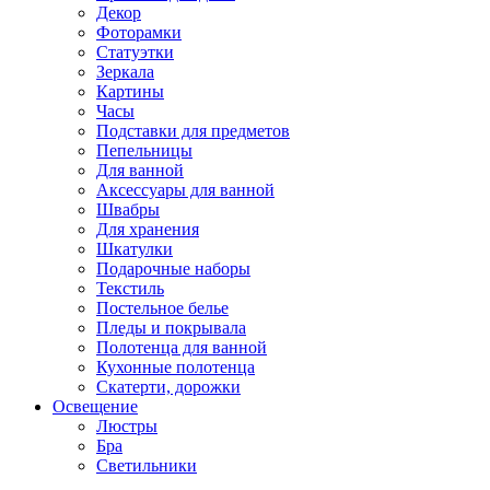
Декор
Фоторамки
Статуэтки
Зеркала
Картины
Часы
Подставки для предметов
Пепельницы
Для ванной
Аксессуары для ванной
Швабры
Для хранения
Шкатулки
Подарочные наборы
Текстиль
Постельное белье
Пледы и покрывала
Полотенца для ванной
Кухонные полотенца
Скатерти, дорожки
Освещение
Люстры
Бра
Светильники