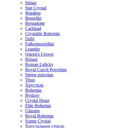
Simax
Star Crystal
Фарфор
Benedikt
Bernadotte
Carlsbad
Crystalite Bohemia
Dubi
Falkenporzellan
Leander
Queen's Crown
Repast
Roman Lidicky
Royal Czech Porcelain
Sterne porcelan
Thun
Хрусталь
Bohemia
Bydzov
Crystal Heart
Elite Bohemia
Glasspo
Royal Bohemia
Sonne Crystal
Хрустальное стекло