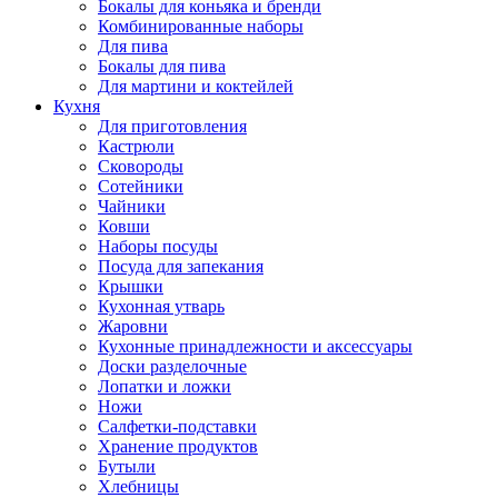
Бокалы для коньяка и бренди
Комбинированные наборы
Для пива
Бокалы для пива
Для мартини и коктейлей
Кухня
Для приготовления
Кастрюли
Сковороды
Сотейники
Чайники
Ковши
Наборы посуды
Посуда для запекания
Крышки
Кухонная утварь
Жаровни
Кухонные принадлежности и аксессуары
Доски разделочные
Лопатки и ложки
Ножи
Салфетки-подставки
Хранение продуктов
Бутыли
Хлебницы