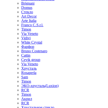
Brignani
Domus
Стекло
Art Decor
Arte Italia
Franco C.S.r.l.
Timon
Via Veneto
Vidivi
White Crystal
Фарфор
Bruno Costenaro
Cattin
Cevik group
Via Veneto
Хрусталь
Rosaperla
Sam
Timon
ЭКО-хрусталь(Luxion)
RCR
Timon
Акрил
RCR
Хрустальное стекло