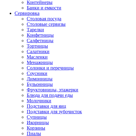
Контейнеры
Банки и емкости
Сервировка
Столовая посуда
Столовые сервизы
Тарелки
Конфетницы
Салфетницы
Тортницы
Салатники
Масленки
Менажницы
Солонки и перечницы
Соусники
Лимонницы
Бульонницы
Фруктовницы, этажерки
Блюда для подачи еды
Молочники
Подставки для яиц
Подставки для зубочисток
Супницы
Икорницы
Корзины
Пиалы