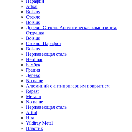
Парафин
Adpal
Bolsius
Стекло
Bolsius
Дерево. Стекло. Ароматическая композиция.
Отдушка
Bolsius
Стекло. Парафин
Bolsius
Нержавеющая сталь
Herdmar
Бамбук
Грация
Дерево
No name
Алюминий с антипригарным покрытием
Repast
Металл
No name
Нержавеющая сталь
Artful
Hira
Yildiray Metal
Пластик