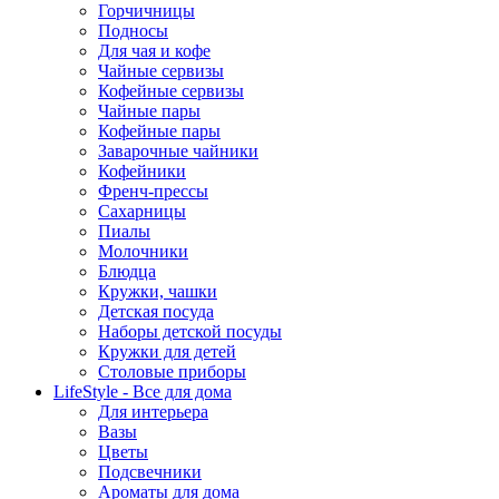
Горчичницы
Подносы
Для чая и кофе
Чайные сервизы
Кофейные сервизы
Чайные пары
Кофейные пары
Заварочные чайники
Кофейники
Френч-прессы
Сахарницы
Пиалы
Молочники
Блюдца
Кружки, чашки
Детская посуда
Наборы детской посуды
Кружки для детей
Столовые приборы
LifeStyle - Все для дома
Для интерьера
Вазы
Цветы
Подсвечники
Ароматы для дома