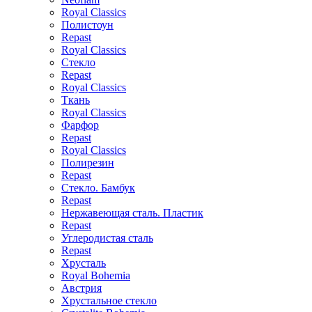
Royal Classics
Полистоун
Repast
Royal Classics
Стекло
Repast
Royal Classics
Ткань
Royal Classics
Фарфор
Repast
Royal Classics
Полирезин
Repast
Стекло. Бамбук
Repast
Нержавеющая сталь. Пластик
Repast
Углеродистая сталь
Repast
Хрусталь
Royal Bohemia
Австрия
Хрустальное стекло