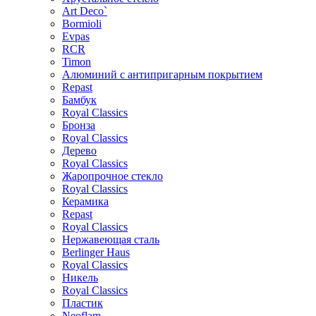
Art Deco`
Bormioli
Evpas
RCR
Timon
Алюминий с антипригарным покрытием
Repast
Бамбук
Royal Classics
Бронза
Royal Classics
Дерево
Royal Classics
Жаропрочное стекло
Royal Classics
Керамика
Repast
Royal Classics
Нержавеющая сталь
Berlinger Haus
Royal Classics
Никель
Royal Classics
Пластик
Neoflam