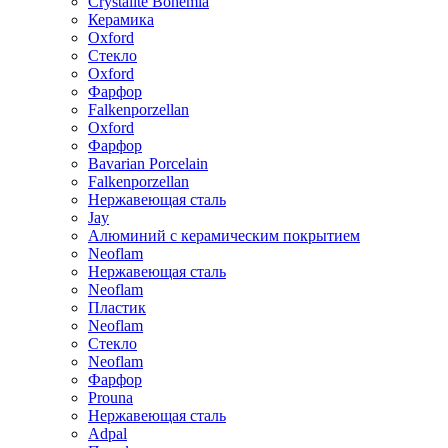
Crystalite Bohemia
Керамика
Oxford
Стекло
Oxford
Фарфор
Falkenporzellan
Oxford
Фарфор
Bavarian Porcelain
Falkenporzellan
Нержавеющая сталь
Jay
Алюминий с керамическим покрытием
Neoflam
Нержавеющая сталь
Neoflam
Пластик
Neoflam
Стекло
Neoflam
Фарфор
Prouna
Нержавеющая сталь
Adpal