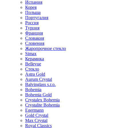
Испания
Корея
Польша
Португалия
Россия
Турция
Франция
Словакия
Словения
Жаропрочное стекло
Simax
Керамика
Bellevue
Стекло
Astra Gold
Aurum Crystal
Balvinglass s.r.o.
Bohemia
Bohemia Gold
Crystalex Bohemia
Crystalite Bohemia
Egermann
Gold Crystal
Max Crystal
Royal Classics