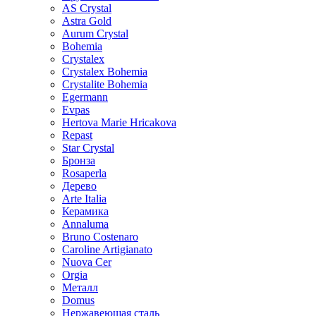
AS Crystal
Astra Gold
Aurum Crystal
Bohemia
Crystalex
Crystalex Bohemia
Crystalite Bohemia
Egermann
Evpas
Hertova Marie Hricakova
Repast
Star Crystal
Бронза
Rosaperla
Дерево
Arte Italia
Керамика
Annaluma
Bruno Costenaro
Caroline Artigianato
Nuova Cer
Orgia
Металл
Domus
Нержавеющая сталь