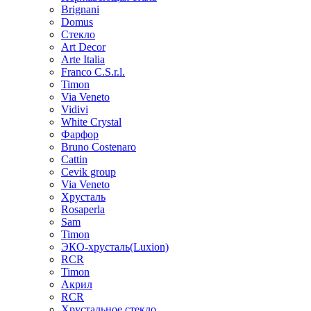
Brignani
Domus
Стекло
Art Decor
Arte Italia
Franco C.S.r.l.
Timon
Via Veneto
Vidivi
White Crystal
Фарфор
Bruno Costenaro
Cattin
Cevik group
Via Veneto
Хрусталь
Rosaperla
Sam
Timon
ЭКО-хрусталь(Luxion)
RCR
Timon
Акрил
RCR
Хрустальное стекло