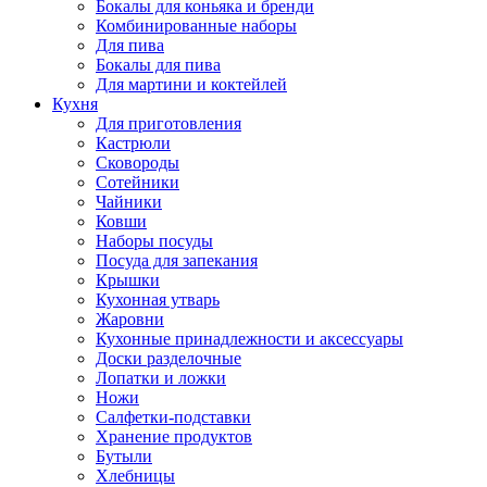
Бокалы для коньяка и бренди
Комбинированные наборы
Для пива
Бокалы для пива
Для мартини и коктейлей
Кухня
Для приготовления
Кастрюли
Сковороды
Сотейники
Чайники
Ковши
Наборы посуды
Посуда для запекания
Крышки
Кухонная утварь
Жаровни
Кухонные принадлежности и аксессуары
Доски разделочные
Лопатки и ложки
Ножи
Салфетки-подставки
Хранение продуктов
Бутыли
Хлебницы