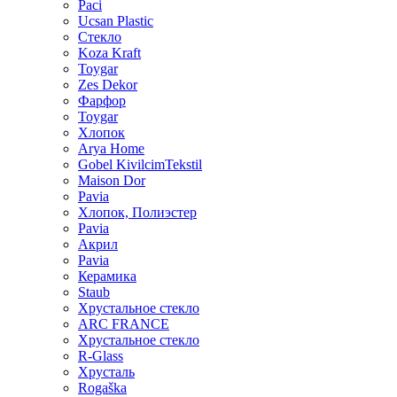
Paci
Ucsan Plastic
Стекло
Koza Kraft
Toygar
Zes Dekor
Фарфор
Toygar
Хлопок
Arya Home
Gobel KivilcimTekstil
Maison Dor
Pavia
Хлопок, Полиэстер
Pavia
Акрил
Pavia
Керамика
Staub
Хрустальное стекло
ARC FRANCE
Хрустальное стекло
R-Glass
Хрусталь
Rogaška