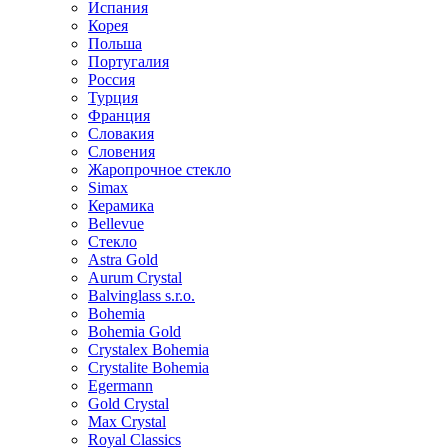
Испания
Корея
Польша
Португалия
Россия
Турция
Франция
Словакия
Словения
Жаропрочное стекло
Simax
Керамика
Bellevue
Стекло
Astra Gold
Aurum Crystal
Balvinglass s.r.o.
Bohemia
Bohemia Gold
Crystalex Bohemia
Crystalite Bohemia
Egermann
Gold Crystal
Max Crystal
Royal Classics