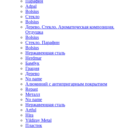
Парафин
Adpal
Bolsius
Стекло
Bolsius
Дерево. Стекло. Ароматическая композиция.
Отдушка
Bolsius
Стекло. Парафин
Bolsius
Нержавеющая сталь
Herdmar
Бамбук
Грация
Дерево
No name
Алюминий с антипригарным покрытием
Repast
Металл
No name
Нержавеющая сталь
Artful
Hira
Yildiray Metal
Пластик