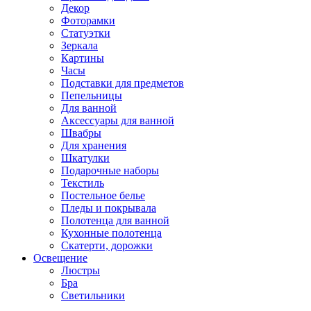
Декор
Фоторамки
Статуэтки
Зеркала
Картины
Часы
Подставки для предметов
Пепельницы
Для ванной
Аксессуары для ванной
Швабры
Для хранения
Шкатулки
Подарочные наборы
Текстиль
Постельное белье
Пледы и покрывала
Полотенца для ванной
Кухонные полотенца
Скатерти, дорожки
Освещение
Люстры
Бра
Светильники