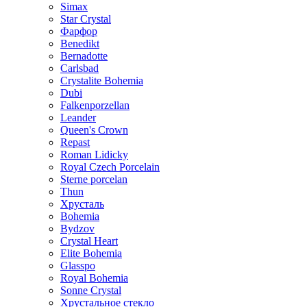
Simax
Star Crystal
Фарфор
Benedikt
Bernadotte
Carlsbad
Crystalite Bohemia
Dubi
Falkenporzellan
Leander
Queen's Crown
Repast
Roman Lidicky
Royal Czech Porcelain
Sterne porcelan
Thun
Хрусталь
Bohemia
Bydzov
Crystal Heart
Elite Bohemia
Glasspo
Royal Bohemia
Sonne Crystal
Хрустальное стекло