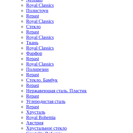
Royal Classics
Полистоун
Repast
Royal Classics
Стекло
Repast
Royal Classics
Ткань
Royal Classics
Фарфор
Repast
Royal Classics
Полирезин
Repast
Стекло. Бамбук
Repast
Нержавеющая сталь. Пластик
Repast
Углеродистая сталь
Repast
Хрусталь
Royal Bohemia
Австрия
Хрустальное стекло