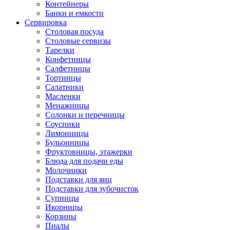
Контейнеры
Банки и емкости
Сервировка
Столовая посуда
Столовые сервизы
Тарелки
Конфетницы
Салфетницы
Тортницы
Салатники
Масленки
Менажницы
Солонки и перечницы
Соусники
Лимонницы
Бульонницы
Фруктовницы, этажерки
Блюда для подачи еды
Молочники
Подставки для яиц
Подставки для зубочисток
Супницы
Икорницы
Корзины
Пиалы