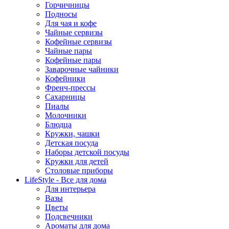
Горчичницы
Подносы
Для чая и кофе
Чайные сервизы
Кофейные сервизы
Чайные пары
Кофейные пары
Заварочные чайники
Кофейники
Френч-прессы
Сахарницы
Пиалы
Молочники
Блюдца
Кружки, чашки
Детская посуда
Наборы детской посуды
Кружки для детей
Столовые приборы
LifeStyle - Все для дома
Для интерьера
Вазы
Цветы
Подсвечники
Ароматы для дома