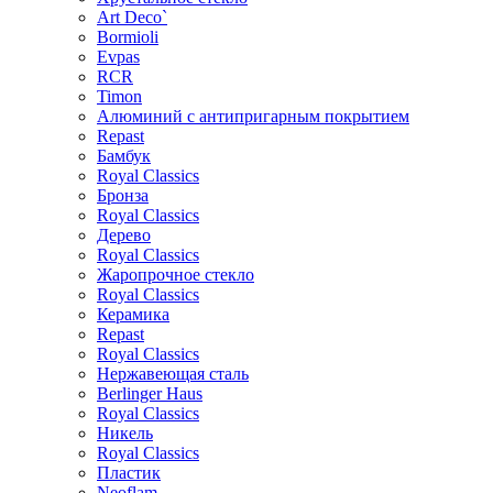
Art Deco`
Bormioli
Evpas
RCR
Timon
Алюминий с антипригарным покрытием
Repast
Бамбук
Royal Classics
Бронза
Royal Classics
Дерево
Royal Classics
Жаропрочное стекло
Royal Classics
Керамика
Repast
Royal Classics
Нержавеющая сталь
Berlinger Haus
Royal Classics
Никель
Royal Classics
Пластик
Neoflam