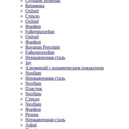
Crystalite Bohemia
Керамика
Oxford
Стекло
Oxford
Фарфор
Falkenporzellan
Oxford
Фарфор
Bavarian Porcelain
Falkenporzellan
Нержавеющая сталь
Jay
Алюминий с керамическим покрытием
Neoflam
Нержавеющая сталь
Neoflam
Пластик
Neoflam
Стекло
Neoflam
Фарфор
Prouna
Нержавеющая сталь
Adpal