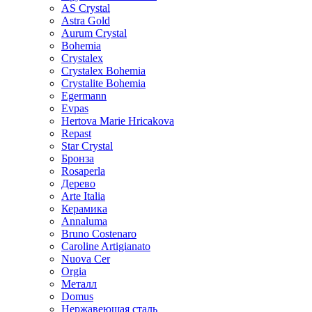
AS Crystal
Astra Gold
Aurum Crystal
Bohemia
Crystalex
Crystalex Bohemia
Crystalite Bohemia
Egermann
Evpas
Hertova Marie Hricakova
Repast
Star Crystal
Бронза
Rosaperla
Дерево
Arte Italia
Керамика
Annaluma
Bruno Costenaro
Caroline Artigianato
Nuova Cer
Orgia
Металл
Domus
Нержавеющая сталь