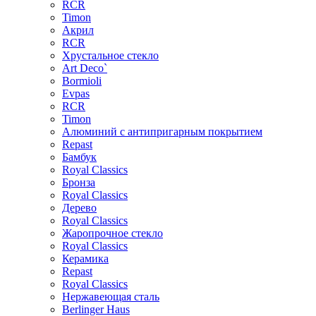
RCR
Timon
Акрил
RCR
Хрустальное стекло
Art Deco`
Bormioli
Evpas
RCR
Timon
Алюминий с антипригарным покрытием
Repast
Бамбук
Royal Classics
Бронза
Royal Classics
Дерево
Royal Classics
Жаропрочное стекло
Royal Classics
Керамика
Repast
Royal Classics
Нержавеющая сталь
Berlinger Haus