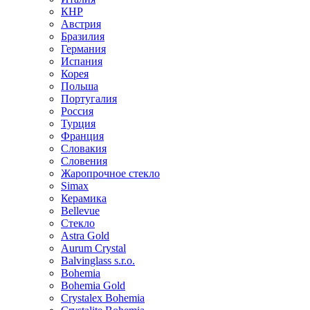
КНР
Австрия
Бразилия
Германия
Испания
Корея
Польша
Португалия
Россия
Турция
Франция
Словакия
Словения
Жаропрочное стекло
Simax
Керамика
Bellevue
Стекло
Astra Gold
Aurum Crystal
Balvinglass s.r.o.
Bohemia
Bohemia Gold
Crystalex Bohemia