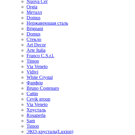
Nuova Cer
Orgia
Металл
Domus
Нержавеющая сталь
Brignani
Domus
Стекло
Art Decor
Arte Italia
Franco C.S.r.l.
Timon
Via Veneto
Vidivi
White Crystal
Фарфор
Bruno Costenaro
Cattin
Cevik group
Via Veneto
Хрусталь
Rosaperla
Sam
Timon
ЭКО-хрусталь(Luxion)