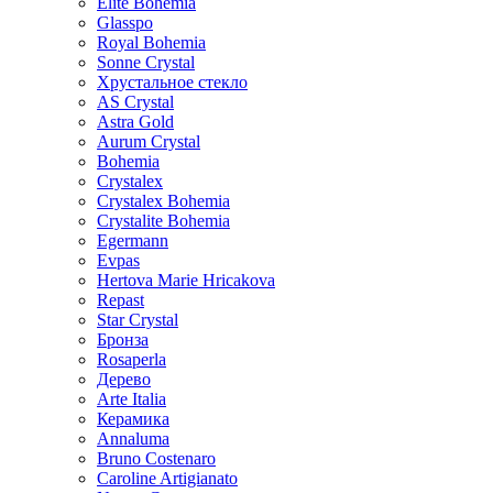
Elite Bohemia
Glasspo
Royal Bohemia
Sonne Crystal
Хрустальное стекло
AS Crystal
Astra Gold
Aurum Crystal
Bohemia
Crystalex
Crystalex Bohemia
Crystalite Bohemia
Egermann
Evpas
Hertova Marie Hricakova
Repast
Star Crystal
Бронза
Rosaperla
Дерево
Arte Italia
Керамика
Annaluma
Bruno Costenaro
Caroline Artigianato