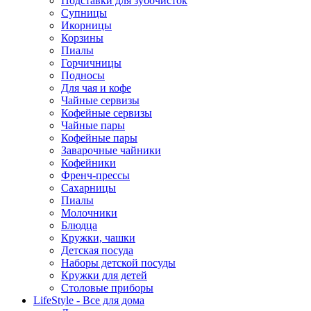
Подставки для зубочисток
Супницы
Икорницы
Корзины
Пиалы
Горчичницы
Подносы
Для чая и кофе
Чайные сервизы
Кофейные сервизы
Чайные пары
Кофейные пары
Заварочные чайники
Кофейники
Френч-прессы
Сахарницы
Пиалы
Молочники
Блюдца
Кружки, чашки
Детская посуда
Наборы детской посуды
Кружки для детей
Столовые приборы
LifeStyle - Все для дома