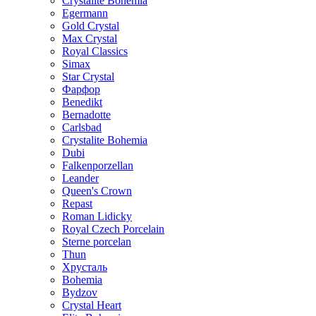
Crystalite Bohemia
Egermann
Gold Crystal
Max Crystal
Royal Classics
Simax
Star Crystal
Фарфор
Benedikt
Bernadotte
Carlsbad
Crystalite Bohemia
Dubi
Falkenporzellan
Leander
Queen's Crown
Repast
Roman Lidicky
Royal Czech Porcelain
Sterne porcelan
Thun
Хрусталь
Bohemia
Bydzov
Crystal Heart