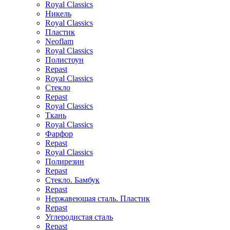
Royal Classics
Никель
Royal Classics
Пластик
Neoflam
Royal Classics
Полистоун
Repast
Royal Classics
Стекло
Repast
Royal Classics
Ткань
Royal Classics
Фарфор
Repast
Royal Classics
Полирезин
Repast
Стекло. Бамбук
Repast
Нержавеющая сталь. Пластик
Repast
Углеродистая сталь
Repast