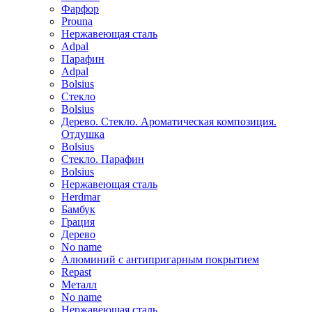
Фарфор
Prouna
Нержавеющая сталь
Adpal
Парафин
Adpal
Bolsius
Стекло
Bolsius
Дерево. Стекло. Ароматическая композиция.
Отдушка
Bolsius
Стекло. Парафин
Bolsius
Нержавеющая сталь
Herdmar
Бамбук
Грация
Дерево
No name
Алюминий с антипригарным покрытием
Repast
Металл
No name
Нержавеющая сталь