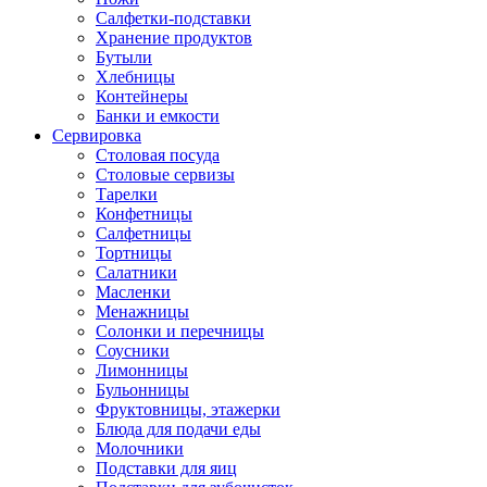
Салфетки-подставки
Хранение продуктов
Бутыли
Хлебницы
Контейнеры
Банки и емкости
Сервировка
Столовая посуда
Столовые сервизы
Тарелки
Конфетницы
Салфетницы
Тортницы
Салатники
Масленки
Менажницы
Солонки и перечницы
Соусники
Лимонницы
Бульонницы
Фруктовницы, этажерки
Блюда для подачи еды
Молочники
Подставки для яиц