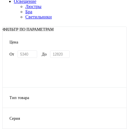
Освещение
Люстры
Бра
Светильники
ФИЛЬТР ПО ПАРАМЕТРАМ
Цена
От
До
Тип товара
банки и емкости
блюда для подачи еды
Серия
Кофейные пары
Nuova Cer
Менажницы