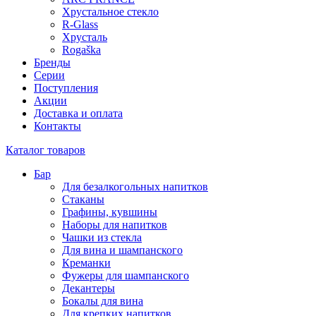
Хрустальное стекло
R-Glass
Хрусталь
Rogaška
Бренды
Серии
Поступления
Акции
Доставка и оплата
Контакты
Каталог товаров
Бар
Для безалкогольных напитков
Стаканы
Графины, кувшины
Наборы для напитков
Чашки из стекла
Для вина и шампанского
Креманки
Фужеры для шампанского
Декантеры
Бокалы для вина
Для крепких напитков