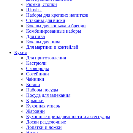
Рюмки, стопки
Штофы
Наборы для крепких напитков
Стаканы для виски
Бокалы для коньяка и бренди
Комбинированные наборы
Для пива
Бокалы для пива
Для мартини и коктейлей
Кухня
Для приготовления
Кастрюли
Сковороды
Сотейники
Чайники
Ковши
Наборы посуды
Посуда для запекания
Крышки
Кухонная утварь
Жаровни
Кухонные принадлежности и аксессуары
Доски разделочные
Лопатки и ложки
Ножи