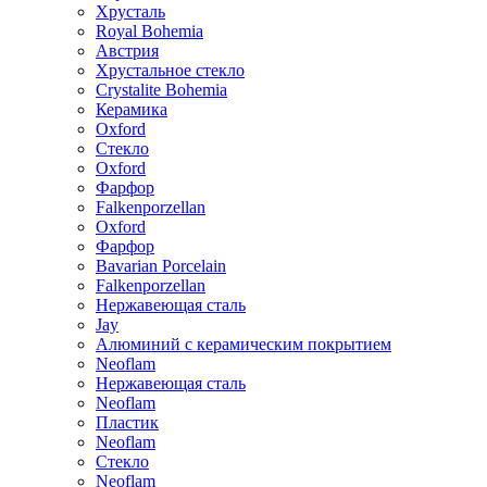
Хрусталь
Royal Bohemia
Австрия
Хрустальное стекло
Crystalite Bohemia
Керамика
Oxford
Стекло
Oxford
Фарфор
Falkenporzellan
Oxford
Фарфор
Bavarian Porcelain
Falkenporzellan
Нержавеющая сталь
Jay
Алюминий с керамическим покрытием
Neoflam
Нержавеющая сталь
Neoflam
Пластик
Neoflam
Стекло
Neoflam