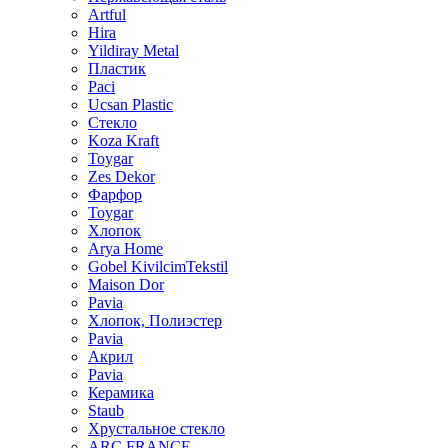
Artful
Hira
Yildiray Metal
Пластик
Paci
Ucsan Plastic
Стекло
Koza Kraft
Toygar
Zes Dekor
Фарфор
Toygar
Хлопок
Arya Home
Gobel KivilcimTekstil
Maison Dor
Pavia
Хлопок, Полиэстер
Pavia
Акрил
Pavia
Керамика
Staub
Хрустальное стекло
ARC FRANCE