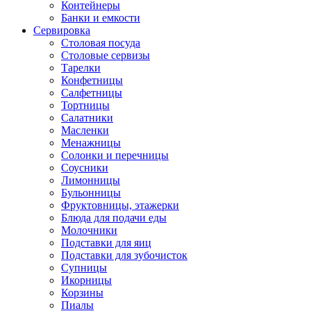
Контейнеры
Банки и емкости
Сервировка
Столовая посуда
Столовые сервизы
Тарелки
Конфетницы
Салфетницы
Тортницы
Салатники
Масленки
Менажницы
Солонки и перечницы
Соусники
Лимонницы
Бульонницы
Фруктовницы, этажерки
Блюда для подачи еды
Молочники
Подставки для яиц
Подставки для зубочисток
Супницы
Икорницы
Корзины
Пиалы