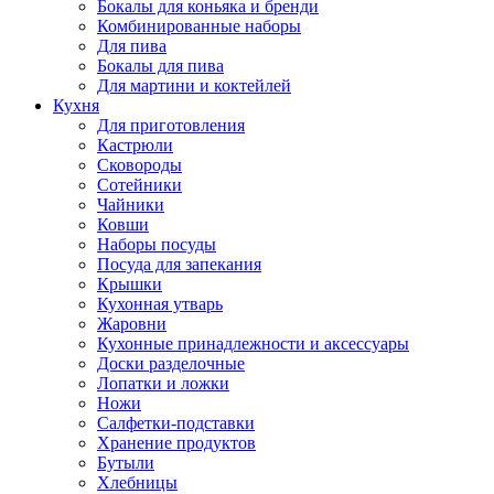
Бокалы для коньяка и бренди
Комбинированные наборы
Для пива
Бокалы для пива
Для мартини и коктейлей
Кухня
Для приготовления
Кастрюли
Сковороды
Сотейники
Чайники
Ковши
Наборы посуды
Посуда для запекания
Крышки
Кухонная утварь
Жаровни
Кухонные принадлежности и аксессуары
Доски разделочные
Лопатки и ложки
Ножи
Салфетки-подставки
Хранение продуктов
Бутыли
Хлебницы