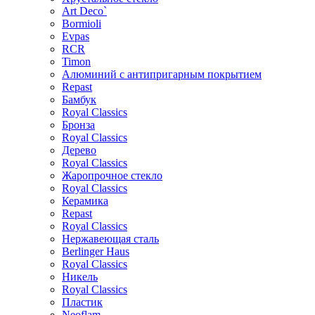
Art Deco`
Bormioli
Evpas
RCR
Timon
Алюминий с антипригарным покрытием
Repast
Бамбук
Royal Classics
Бронза
Royal Classics
Дерево
Royal Classics
Жаропрочное стекло
Royal Classics
Керамика
Repast
Royal Classics
Нержавеющая сталь
Berlinger Haus
Royal Classics
Никель
Royal Classics
Пластик
Neoflam