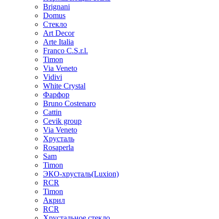
Brignani
Domus
Стекло
Art Decor
Arte Italia
Franco C.S.r.l.
Timon
Via Veneto
Vidivi
White Crystal
Фарфор
Bruno Costenaro
Cattin
Cevik group
Via Veneto
Хрусталь
Rosaperla
Sam
Timon
ЭКО-хрусталь(Luxion)
RCR
Timon
Акрил
RCR
Хрустальное стекло