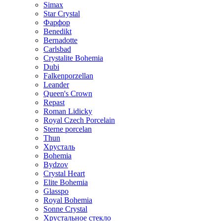
Simax
Star Crystal
Фарфор
Benedikt
Bernadotte
Carlsbad
Crystalite Bohemia
Dubi
Falkenporzellan
Leander
Queen's Crown
Repast
Roman Lidicky
Royal Czech Porcelain
Sterne porcelan
Thun
Хрусталь
Bohemia
Bydzov
Crystal Heart
Elite Bohemia
Glasspo
Royal Bohemia
Sonne Crystal
Хрустальное стекло