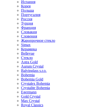
Испания
Корея
Польша
Португалия
Россия
Турция
Франция
Словакия
Словения
Жаропрочное стекло
Simax
Керамика
Bellevue
Стекло
Astra Gold
Aurum Crystal
Balvinglass s.r.o.
Bohemia
Bohemia Gold
Crystalex Bohemia
Crystalite Bohemia
Egermann
Gold Crystal
Max Crystal
Royal Classics