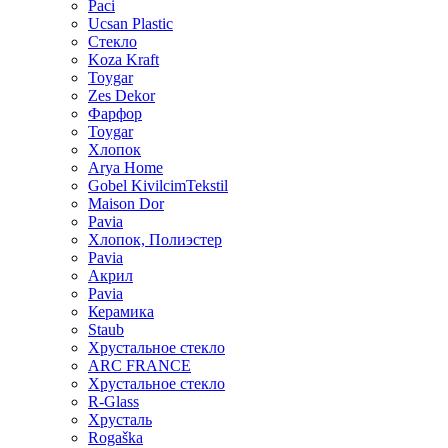
Paci
Ucsan Plastic
Стекло
Koza Kraft
Toygar
Zes Dekor
Фарфор
Toygar
Хлопок
Arya Home
Gobel KivilcimTekstil
Maison Dor
Pavia
Хлопок, Полиэстер
Pavia
Акрил
Pavia
Керамика
Staub
Хрустальное стекло
ARC FRANCE
Хрустальное стекло
R-Glass
Хрусталь
Rogaška