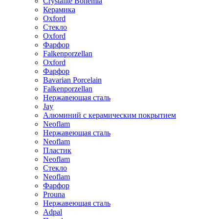
Crystalite Bohemia
Керамика
Oxford
Стекло
Oxford
Фарфор
Falkenporzellan
Oxford
Фарфор
Bavarian Porcelain
Falkenporzellan
Нержавеющая сталь
Jay
Алюминий с керамическим покрытием
Neoflam
Нержавеющая сталь
Neoflam
Пластик
Neoflam
Стекло
Neoflam
Фарфор
Prouna
Нержавеющая сталь
Adpal