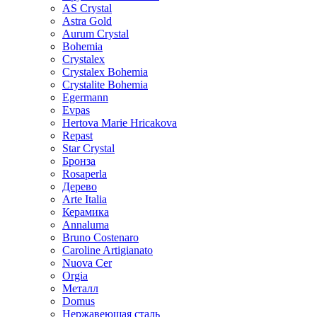
AS Crystal
Astra Gold
Aurum Crystal
Bohemia
Crystalex
Crystalex Bohemia
Crystalite Bohemia
Egermann
Evpas
Hertova Marie Hricakova
Repast
Star Crystal
Бронза
Rosaperla
Дерево
Arte Italia
Керамика
Annaluma
Bruno Costenaro
Caroline Artigianato
Nuova Cer
Orgia
Металл
Domus
Нержавеющая сталь