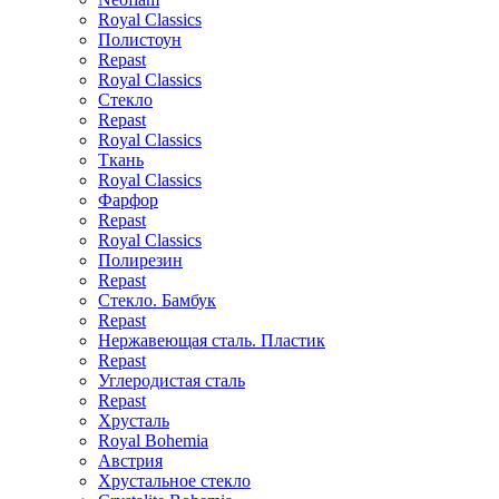
Royal Classics
Полистоун
Repast
Royal Classics
Стекло
Repast
Royal Classics
Ткань
Royal Classics
Фарфор
Repast
Royal Classics
Полирезин
Repast
Стекло. Бамбук
Repast
Нержавеющая сталь. Пластик
Repast
Углеродистая сталь
Repast
Хрусталь
Royal Bohemia
Австрия
Хрустальное стекло