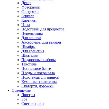
Декор
Фоторамки
Статуэтки
Зеркала
Картины
Часы
Подставки для предметов
Пепельницы
Для ванной
Аксессуары для ванной
Швабры
Для хранения
Шкатулки
Подарочные наборы
Текстиль
Постельное белье
Пледы и покрывала
Полотенца для ванной
Кухонные полотенца
Скатерти, дорожки
Освещение
Люстры
Бра
Светильники