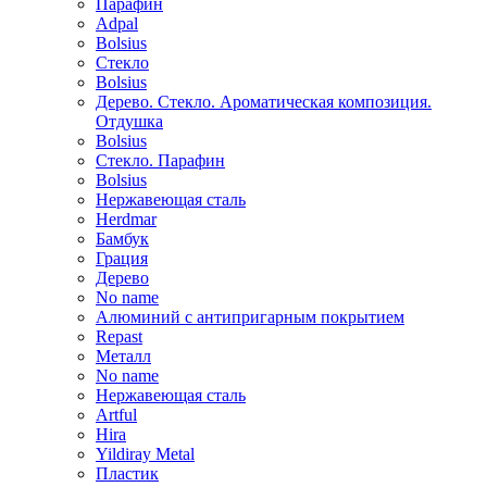
Парафин
Adpal
Bolsius
Стекло
Bolsius
Дерево. Стекло. Ароматическая композиция.
Отдушка
Bolsius
Стекло. Парафин
Bolsius
Нержавеющая сталь
Herdmar
Бамбук
Грация
Дерево
No name
Алюминий с антипригарным покрытием
Repast
Металл
No name
Нержавеющая сталь
Artful
Hira
Yildiray Metal
Пластик