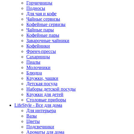
Горчичницы
Подносы
Для чая и кофе
Чайные сервизы
Кофейные сервизы
Чайные пары
Кофейные пары
Заварочные чайники
Кофейники
Френч-прессы
Сахарницы
Пиалы
Молочники
Блюдца
Кружки, чашки
Детская посуда
Наборы детской посуды
Кружки для детей
Столовые приборы
LifeStyle - Все для дома
Для интерьера
Вазы
Цветы
Подсвечники
Ароматы для дома