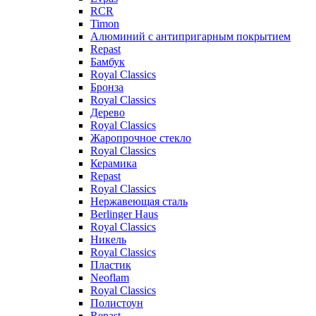
RCR
Timon
Алюминий с антипригарным покрытием
Repast
Бамбук
Royal Classics
Бронза
Royal Classics
Дерево
Royal Classics
Жаропрочное стекло
Royal Classics
Керамика
Repast
Royal Classics
Нержавеющая сталь
Berlinger Haus
Royal Classics
Никель
Royal Classics
Пластик
Neoflam
Royal Classics
Полистоун
Repast