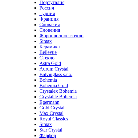
Португалия
Россия
Турция
Франция
Словакия
Словения
Жаропрочное стекло
Simax
Керамика
Bellevue
Стекло
Astra Gold
Aurum Crystal
Balvinglass s.r.o.
Bohemia
Bohemia Gold
Crystalex Bohemia
Crystalite Bohemia
Egermann
Gold Crystal
Max Crystal
Royal Classics
Simax
Star Crystal
Фарфор