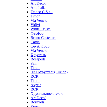
Art Decor
Arte Italia
Franco C.S.r.l.
Timon
Via Veneto
Vidivi
White Crystal
Фарфор
Bruno Costenaro
Cattin
Cevik group
Via Veneto
Хрусталь
Rosaperla
Sam
Timon
ЭКО-хрусталь(Luxion)
RCR
Timon
Акрил
RCR
Хрустальное стекло
Art Deco`
Bormioli
Evpas