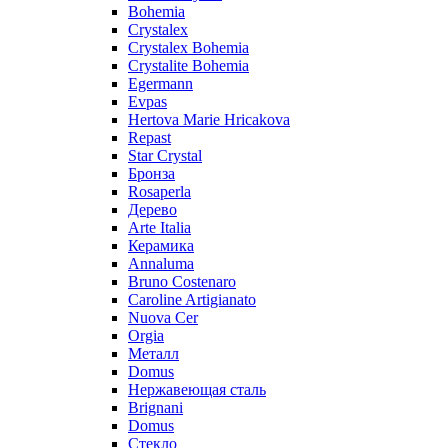
Bohemia
Crystalex
Crystalex Bohemia
Crystalite Bohemia
Egermann
Evpas
Hertova Marie Hricakova
Repast
Star Crystal
Бронза
Rosaperla
Дерево
Arte Italia
Керамика
Annaluma
Bruno Costenaro
Caroline Artigianato
Nuova Cer
Orgia
Металл
Domus
Нержавеющая сталь
Brignani
Domus
Стекло