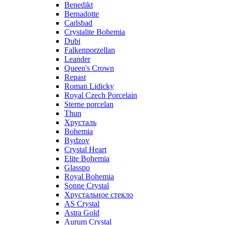
Benedikt
Bernadotte
Carlsbad
Crystalite Bohemia
Dubi
Falkenporzellan
Leander
Queen's Crown
Repast
Roman Lidicky
Royal Czech Porcelain
Sterne porcelan
Thun
Хрусталь
Bohemia
Bydzov
Crystal Heart
Elite Bohemia
Glasspo
Royal Bohemia
Sonne Crystal
Хрустальное стекло
AS Crystal
Astra Gold
Aurum Crystal