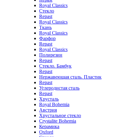
Royal Classics
Стекло
Repast
Royal Classics
Ткань
Royal Classics
Фарфор
Repast
Royal Classics
Полирезин
Repast
Стекло. Бамбук
Repast
Нержавеющая сталь. Пластик
Repast
Углеродистая сталь
Repast
Хрусталь
Royal Bohemia
Австрия
Хрустальное стекло
Crystalite Bohemia
Керамика
Oxford