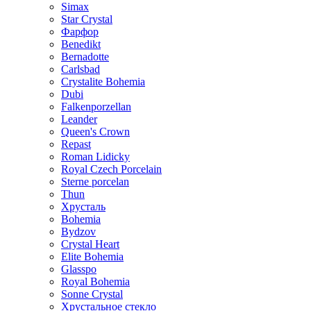
Simax
Star Crystal
Фарфор
Benedikt
Bernadotte
Carlsbad
Crystalite Bohemia
Dubi
Falkenporzellan
Leander
Queen's Crown
Repast
Roman Lidicky
Royal Czech Porcelain
Sterne porcelan
Thun
Хрусталь
Bohemia
Bydzov
Crystal Heart
Elite Bohemia
Glasspo
Royal Bohemia
Sonne Crystal
Хрустальное стекло