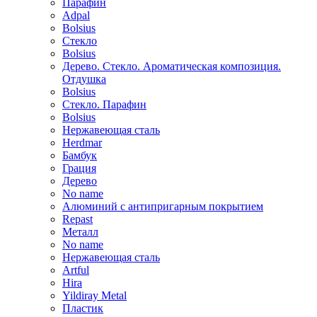
Парафин
Adpal
Bolsius
Стекло
Bolsius
Дерево. Стекло. Ароматическая композиция.
Отдушка
Bolsius
Стекло. Парафин
Bolsius
Нержавеющая сталь
Herdmar
Бамбук
Грация
Дерево
No name
Алюминий с антипригарным покрытием
Repast
Металл
No name
Нержавеющая сталь
Artful
Hira
Yildiray Metal
Пластик