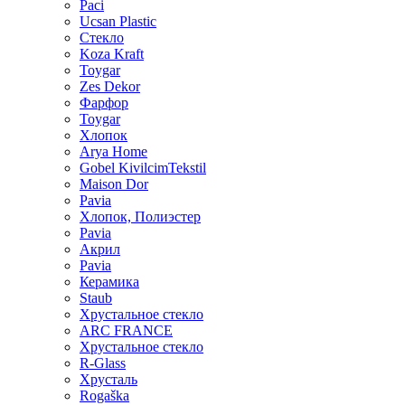
Paci
Ucsan Plastic
Стекло
Koza Kraft
Toygar
Zes Dekor
Фарфор
Toygar
Хлопок
Arya Home
Gobel KivilcimTekstil
Maison Dor
Pavia
Хлопок, Полиэстер
Pavia
Акрил
Pavia
Керамика
Staub
Хрустальное стекло
ARC FRANCE
Хрустальное стекло
R-Glass
Хрусталь
Rogaška