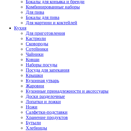
Бокалы для коньяка и бренди
Комбинированные наборы
Для пива
Бокалы для пива
Для мартини и коктейлей
Кухня
Для приготовления
Кастрюли
Сковороды
Сотейники
Чайники
Ковши
Наборы посуды
Посуда для запекания
Крышки
Кухонная утварь
Жаровни
Кухонные принадлежности и аксессуары
Доски разделочные
Лопатки и ложки
Ножи
Салфетки-подставки
Хранение продуктов
Бутыли
Хлебницы