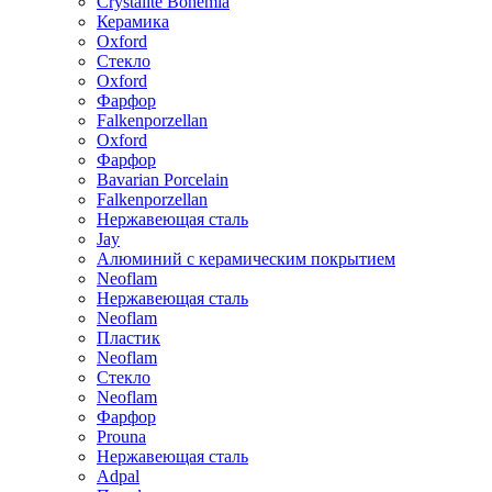
Crystalite Bohemia
Керамика
Oxford
Стекло
Oxford
Фарфор
Falkenporzellan
Oxford
Фарфор
Bavarian Porcelain
Falkenporzellan
Нержавеющая сталь
Jay
Алюминий с керамическим покрытием
Neoflam
Нержавеющая сталь
Neoflam
Пластик
Neoflam
Стекло
Neoflam
Фарфор
Prouna
Нержавеющая сталь
Adpal