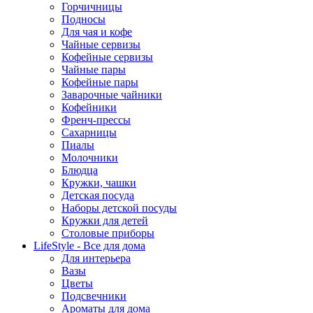
Горчичницы
Подносы
Для чая и кофе
Чайные сервизы
Кофейные сервизы
Чайные пары
Кофейные пары
Заварочные чайники
Кофейники
Френч-прессы
Сахарницы
Пиалы
Молочники
Блюдца
Кружки, чашки
Детская посуда
Наборы детской посуды
Кружки для детей
Столовые приборы
LifeStyle - Все для дома
Для интерьера
Вазы
Цветы
Подсвечники
Ароматы для дома