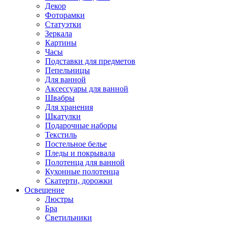
Декор
Фоторамки
Статуэтки
Зеркала
Картины
Часы
Подставки для предметов
Пепельницы
Для ванной
Аксессуары для ванной
Швабры
Для хранения
Шкатулки
Подарочные наборы
Текстиль
Постельное белье
Пледы и покрывала
Полотенца для ванной
Кухонные полотенца
Скатерти, дорожки
Освещение
Люстры
Бра
Светильники