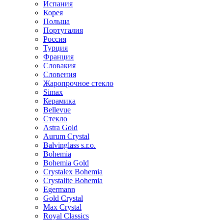
Испания
Корея
Польша
Португалия
Россия
Турция
Франция
Словакия
Словения
Жаропрочное стекло
Simax
Керамика
Bellevue
Стекло
Astra Gold
Aurum Crystal
Balvinglass s.r.o.
Bohemia
Bohemia Gold
Crystalex Bohemia
Crystalite Bohemia
Egermann
Gold Crystal
Max Crystal
Royal Classics