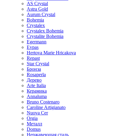
AS Crystal
Astra Gold
Aurum Crystal
Bohemia
Crystalex
Crystalex Bohemia
Crystalite Bohemia
Egermann
Evpas
Hertova Marie Hricakova
Repast
Star Crystal
Бронза
Rosaperla
Дерево
Arte Italia
Керамика
Annaluma
Bruno Costenaro
Caroline Artigianato
Nuova Cer
Orgia
Металл
Domus
Нержавеющая сталь