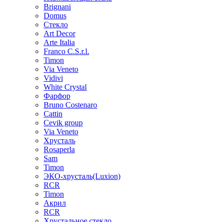
Brignani
Domus
Стекло
Art Decor
Arte Italia
Franco C.S.r.l.
Timon
Via Veneto
Vidivi
White Crystal
Фарфор
Bruno Costenaro
Cattin
Cevik group
Via Veneto
Хрусталь
Rosaperla
Sam
Timon
ЭКО-хрусталь(Luxion)
RCR
Timon
Акрил
RCR
Хрустальное стекло