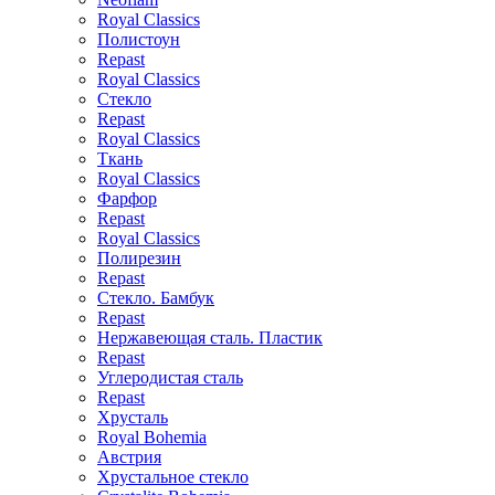
Royal Classics
Полистоун
Repast
Royal Classics
Стекло
Repast
Royal Classics
Ткань
Royal Classics
Фарфор
Repast
Royal Classics
Полирезин
Repast
Стекло. Бамбук
Repast
Нержавеющая сталь. Пластик
Repast
Углеродистая сталь
Repast
Хрусталь
Royal Bohemia
Австрия
Хрустальное стекло