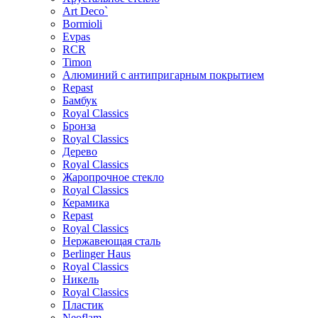
Art Deco`
Bormioli
Evpas
RCR
Timon
Алюминий с антипригарным покрытием
Repast
Бамбук
Royal Classics
Бронза
Royal Classics
Дерево
Royal Classics
Жаропрочное стекло
Royal Classics
Керамика
Repast
Royal Classics
Нержавеющая сталь
Berlinger Haus
Royal Classics
Никель
Royal Classics
Пластик
Neoflam