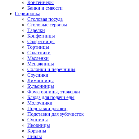
Контейнеры
Банки и емкости
Сервировка
Столовая посуда
Столовые сервизы
Тарелки
Конфетницы
Салфетницы
Тортницы
Салатники
Масленки
Менажницы
Солонки и перечницы
Соусники
Лимонницы
Бульонницы
Фруктовницы, этажерки
Блюда для подачи еды
Молочники
Подставки для яиц
Подставки для зубочисток
Супницы
Икорницы
Корзины
Пиалы