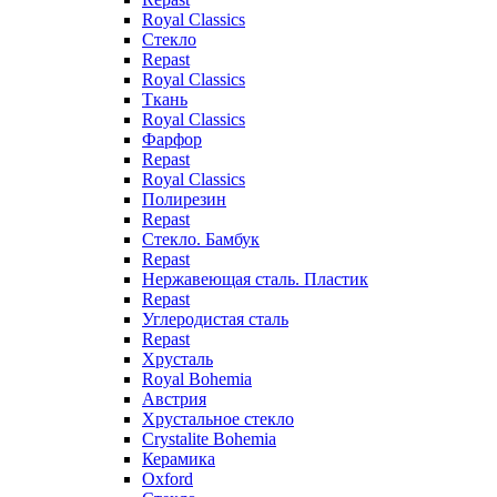
Royal Classics
Стекло
Repast
Royal Classics
Ткань
Royal Classics
Фарфор
Repast
Royal Classics
Полирезин
Repast
Стекло. Бамбук
Repast
Нержавеющая сталь. Пластик
Repast
Углеродистая сталь
Repast
Хрусталь
Royal Bohemia
Австрия
Хрустальное стекло
Crystalite Bohemia
Керамика
Oxford