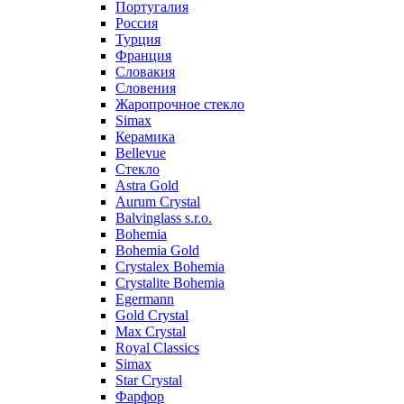
Португалия
Россия
Турция
Франция
Словакия
Словения
Жаропрочное стекло
Simax
Керамика
Bellevue
Стекло
Astra Gold
Aurum Crystal
Balvinglass s.r.o.
Bohemia
Bohemia Gold
Crystalex Bohemia
Crystalite Bohemia
Egermann
Gold Crystal
Max Crystal
Royal Classics
Simax
Star Crystal
Фарфор