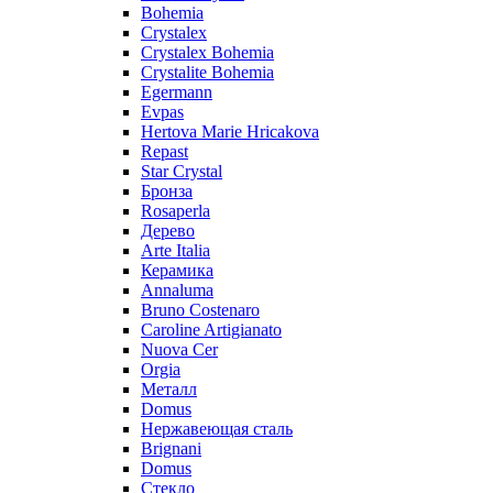
Bohemia
Crystalex
Crystalex Bohemia
Crystalite Bohemia
Egermann
Evpas
Hertova Marie Hricakova
Repast
Star Crystal
Бронза
Rosaperla
Дерево
Arte Italia
Керамика
Annaluma
Bruno Costenaro
Caroline Artigianato
Nuova Cer
Orgia
Металл
Domus
Нержавеющая сталь
Brignani
Domus
Стекло