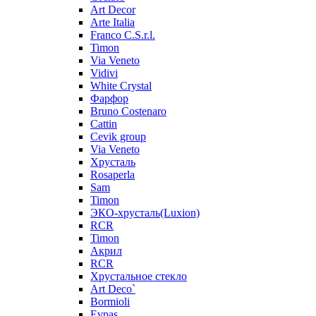
Art Decor
Arte Italia
Franco C.S.r.l.
Timon
Via Veneto
Vidivi
White Crystal
Фарфор
Bruno Costenaro
Cattin
Cevik group
Via Veneto
Хрусталь
Rosaperla
Sam
Timon
ЭКО-хрусталь(Luxion)
RCR
Timon
Акрил
RCR
Хрустальное стекло
Art Deco`
Bormioli
Evpas