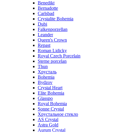
Benedikt
Bernadotte
Carlsbad
Crystalite Bohemia
Dubi
Falkenporzellan
Leander
Queen's Crown
Repast
Roman Lidicky
Royal Czech Porcelain
Sterne porcelan
Thun
Хрусталь
Bohemia
Bydzov
Crystal Heart
Elite Bohemia
Glasspo
Royal Bohemia
Sonne Crystal
Хрустальное стекло
AS Crystal
Astra Gold
Aurum Crystal