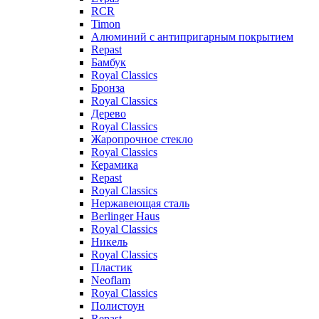
RCR
Timon
Алюминий с антипригарным покрытием
Repast
Бамбук
Royal Classics
Бронза
Royal Classics
Дерево
Royal Classics
Жаропрочное стекло
Royal Classics
Керамика
Repast
Royal Classics
Нержавеющая сталь
Berlinger Haus
Royal Classics
Никель
Royal Classics
Пластик
Neoflam
Royal Classics
Полистоун
Repast