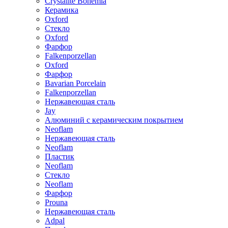
Crystalite Bohemia
Керамика
Oxford
Стекло
Oxford
Фарфор
Falkenporzellan
Oxford
Фарфор
Bavarian Porcelain
Falkenporzellan
Нержавеющая сталь
Jay
Алюминий с керамическим покрытием
Neoflam
Нержавеющая сталь
Neoflam
Пластик
Neoflam
Стекло
Neoflam
Фарфор
Prouna
Нержавеющая сталь
Adpal