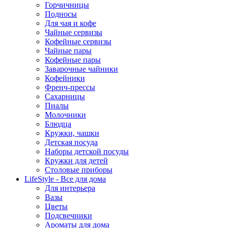
Горчичницы
Подносы
Для чая и кофе
Чайные сервизы
Кофейные сервизы
Чайные пары
Кофейные пары
Заварочные чайники
Кофейники
Френч-прессы
Сахарницы
Пиалы
Молочники
Блюдца
Кружки, чашки
Детская посуда
Наборы детской посуды
Кружки для детей
Столовые приборы
LifeStyle - Все для дома
Для интерьера
Вазы
Цветы
Подсвечники
Ароматы для дома