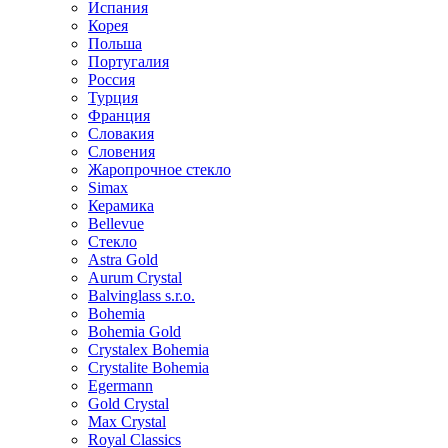
Испания
Корея
Польша
Португалия
Россия
Турция
Франция
Словакия
Словения
Жаропрочное стекло
Simax
Керамика
Bellevue
Стекло
Astra Gold
Aurum Crystal
Balvinglass s.r.o.
Bohemia
Bohemia Gold
Crystalex Bohemia
Crystalite Bohemia
Egermann
Gold Crystal
Max Crystal
Royal Classics