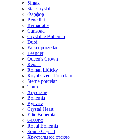
Simax
Star Crystal
Фарфор
Benedikt
Bernadotte
Carlsbad
Crystalite Bohemia
Dubi
Falkenporzellan
Leander
Queen's Crown
Repast
Roman Lidicky
Royal Czech Porcelain
Sterne porcelan
Thun
Хрусталь
Bohemia
Bydzov
Crystal Heart
Elite Bohemia
Glasspo
Royal Bohemia
Sonne Crystal
Хрустальное стекло