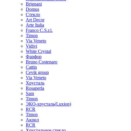
Brignani
Domus
Стекло
Art Decor
Arte Italia
Franco C.S.r.l.
Timon
Via Veneto
Vidivi
White Crystal
Фарфор
Bruno Costenaro
Cattin
Cevik group
Via Veneto
Хрусталь
Rosaperla
Sam
Timon
ЭКО-хрусталь(Luxion)
RCR
Timon
Акрил
RCR
Хрустальное стекло