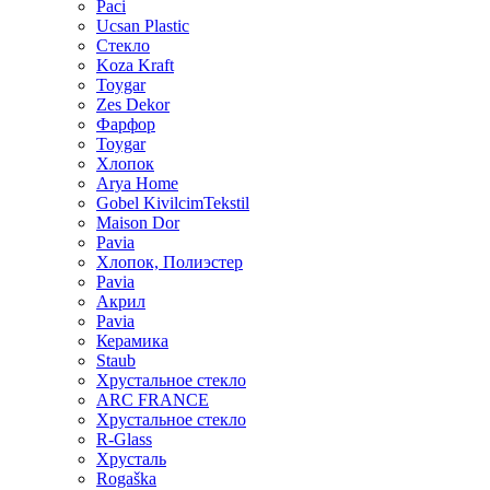
Paci
Ucsan Plastic
Стекло
Koza Kraft
Toygar
Zes Dekor
Фарфор
Toygar
Хлопок
Arya Home
Gobel KivilcimTekstil
Maison Dor
Pavia
Хлопок, Полиэстер
Pavia
Акрил
Pavia
Керамика
Staub
Хрустальное стекло
ARC FRANCE
Хрустальное стекло
R-Glass
Хрусталь
Rogaška