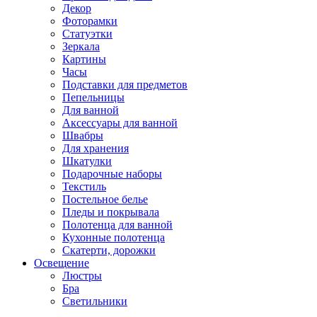
Декор
Фоторамки
Статуэтки
Зеркала
Картины
Часы
Подставки для предметов
Пепельницы
Для ванной
Аксессуары для ванной
Швабры
Для хранения
Шкатулки
Подарочные наборы
Текстиль
Постельное белье
Пледы и покрывала
Полотенца для ванной
Кухонные полотенца
Скатерти, дорожки
Освещение
Люстры
Бра
Светильники