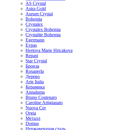
AS Crystal
Astra Gold
Aurum Crystal
Bohemia
Crystalex
Crystalex Bohemia
Crystalite Bohemia
Egermann
Evpas
Hertova Marie Hricakova
Repast
Star Crystal
Бронза
Rosaperla
Дерево
Arte Italia
Керамика
Annaluma
Bruno Costenaro
Caroline Artigianato
Nuova Cer
Orgia
Металл
Domus
Нержавеющая сталь