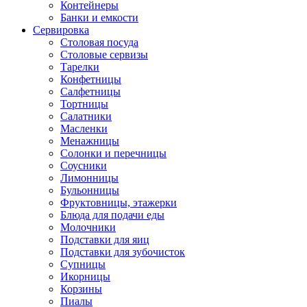
Контейнеры
Банки и емкости
Сервировка
Столовая посуда
Столовые сервизы
Тарелки
Конфетницы
Салфетницы
Тортницы
Салатники
Масленки
Менажницы
Солонки и перечницы
Соусники
Лимонницы
Бульонницы
Фруктовницы, этажерки
Блюда для подачи еды
Молочники
Подставки для яиц
Подставки для зубочисток
Супницы
Икорницы
Корзины
Пиалы