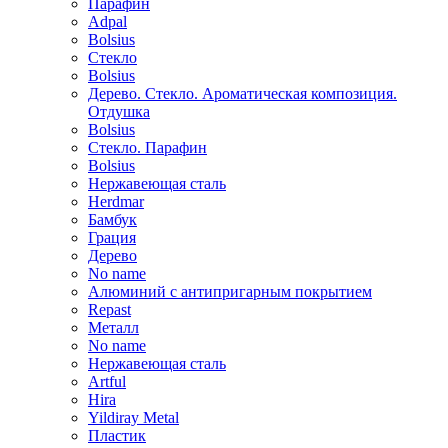
Парафин
Adpal
Bolsius
Стекло
Bolsius
Дерево. Стекло. Ароматическая композиция.
Отдушка
Bolsius
Стекло. Парафин
Bolsius
Нержавеющая сталь
Herdmar
Бамбук
Грация
Дерево
No name
Алюминий с антипригарным покрытием
Repast
Металл
No name
Нержавеющая сталь
Artful
Hira
Yildiray Metal
Пластик