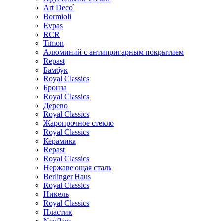
Art Deco`
Bormioli
Evpas
RCR
Timon
Алюминий с антипригарным покрытием
Repast
Бамбук
Royal Classics
Бронза
Royal Classics
Дерево
Royal Classics
Жаропрочное стекло
Royal Classics
Керамика
Repast
Royal Classics
Нержавеющая сталь
Berlinger Haus
Royal Classics
Никель
Royal Classics
Пластик
Neoflam