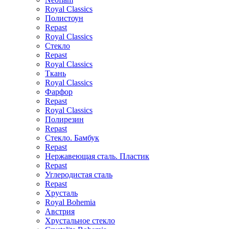
Royal Classics
Полистоун
Repast
Royal Classics
Стекло
Repast
Royal Classics
Ткань
Royal Classics
Фарфор
Repast
Royal Classics
Полирезин
Repast
Стекло. Бамбук
Repast
Нержавеющая сталь. Пластик
Repast
Углеродистая сталь
Repast
Хрусталь
Royal Bohemia
Австрия
Хрустальное стекло