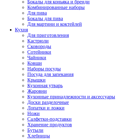
Бокалы для коньяка и бренди
Комбинированные наборы
Для пива
Бокалы для пива
Для мартини и коктейлей
Кухня
Для приготовления
Кастрюли
Сковороды
Сотейники
Чайники
Ковши
Наборы посуды
Посуда для запекания
Крышки
Кухонная утварь
Жаровни
Кухонные принадлежности и аксессуары
Доски разделочные
Лопатки и ложки
Ножи
Салфетки-подставки
Хранение продуктов
Бутыли
Хлебницы