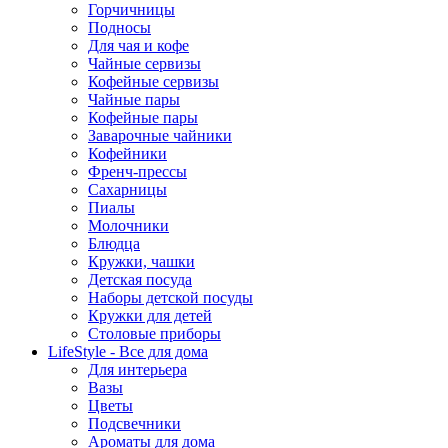
Горчичницы
Подносы
Для чая и кофе
Чайные сервизы
Кофейные сервизы
Чайные пары
Кофейные пары
Заварочные чайники
Кофейники
Френч-прессы
Сахарницы
Пиалы
Молочники
Блюдца
Кружки, чашки
Детская посуда
Наборы детской посуды
Кружки для детей
Столовые приборы
LifeStyle - Все для дома
Для интерьера
Вазы
Цветы
Подсвечники
Ароматы для дома