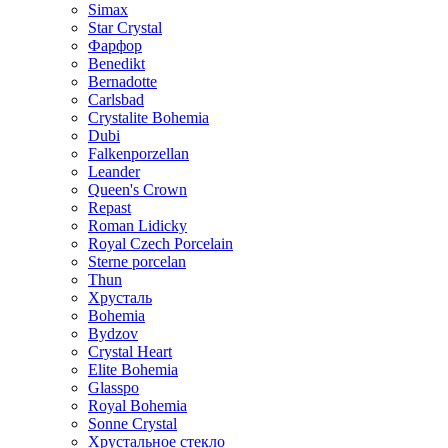
Simax
Star Crystal
Фарфор
Benedikt
Bernadotte
Carlsbad
Crystalite Bohemia
Dubi
Falkenporzellan
Leander
Queen's Crown
Repast
Roman Lidicky
Royal Czech Porcelain
Sterne porcelan
Thun
Хрусталь
Bohemia
Bydzov
Crystal Heart
Elite Bohemia
Glasspo
Royal Bohemia
Sonne Crystal
Хрустальное стекло