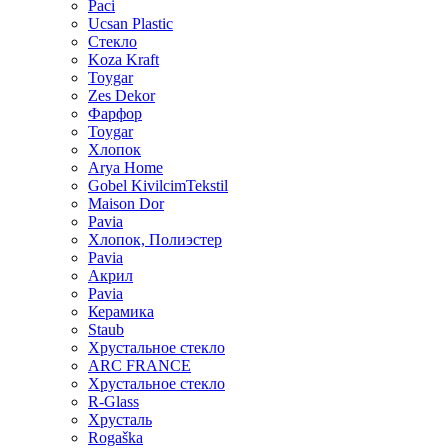
Paci
Ucsan Plastic
Стекло
Koza Kraft
Toygar
Zes Dekor
Фарфор
Toygar
Хлопок
Arya Home
Gobel KivilcimTekstil
Maison Dor
Pavia
Хлопок, Полиэстер
Pavia
Акрил
Pavia
Керамика
Staub
Хрустальное стекло
ARC FRANCE
Хрустальное стекло
R-Glass
Хрусталь
Rogaška