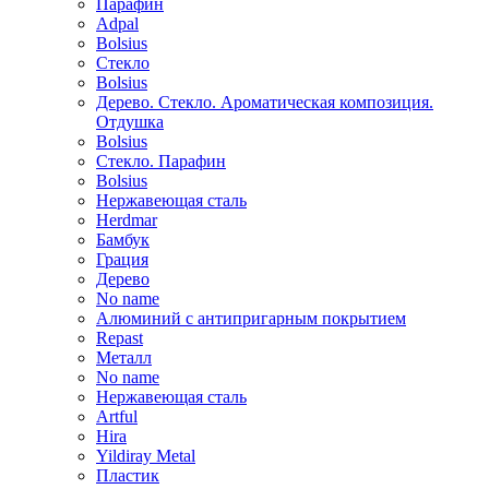
Парафин
Adpal
Bolsius
Стекло
Bolsius
Дерево. Стекло. Ароматическая композиция.
Отдушка
Bolsius
Стекло. Парафин
Bolsius
Нержавеющая сталь
Herdmar
Бамбук
Грация
Дерево
No name
Алюминий с антипригарным покрытием
Repast
Металл
No name
Нержавеющая сталь
Artful
Hira
Yildiray Metal
Пластик