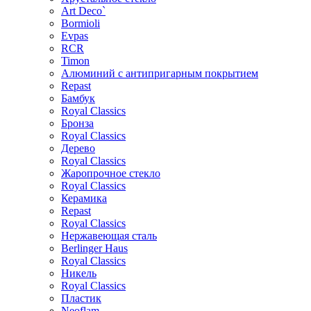
Art Deco`
Bormioli
Evpas
RCR
Timon
Алюминий с антипригарным покрытием
Repast
Бамбук
Royal Classics
Бронза
Royal Classics
Дерево
Royal Classics
Жаропрочное стекло
Royal Classics
Керамика
Repast
Royal Classics
Нержавеющая сталь
Berlinger Haus
Royal Classics
Никель
Royal Classics
Пластик
Neoflam