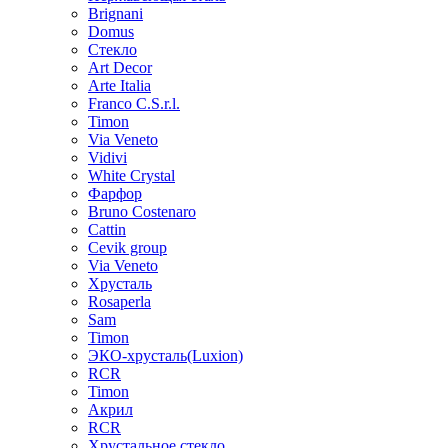
Brignani
Domus
Стекло
Art Decor
Arte Italia
Franco C.S.r.l.
Timon
Via Veneto
Vidivi
White Crystal
Фарфор
Bruno Costenaro
Cattin
Cevik group
Via Veneto
Хрусталь
Rosaperla
Sam
Timon
ЭКО-хрусталь(Luxion)
RCR
Timon
Акрил
RCR
Хрустальное стекло