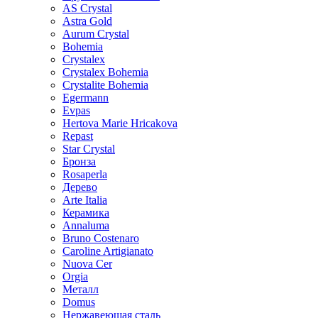
AS Crystal
Astra Gold
Aurum Crystal
Bohemia
Crystalex
Crystalex Bohemia
Crystalite Bohemia
Egermann
Evpas
Hertova Marie Hricakova
Repast
Star Crystal
Бронза
Rosaperla
Дерево
Arte Italia
Керамика
Annaluma
Bruno Costenaro
Caroline Artigianato
Nuova Cer
Orgia
Металл
Domus
Нержавеющая сталь