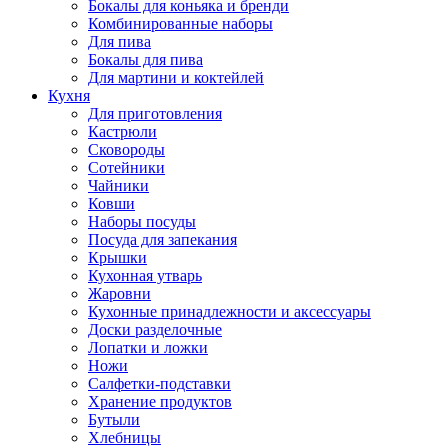
Бокалы для коньяка и бренди
Комбинированные наборы
Для пива
Бокалы для пива
Для мартини и коктейлей
Кухня
Для приготовления
Кастрюли
Сковороды
Сотейники
Чайники
Ковши
Наборы посуды
Посуда для запекания
Крышки
Кухонная утварь
Жаровни
Кухонные принадлежности и аксессуары
Доски разделочные
Лопатки и ложки
Ножи
Салфетки-подставки
Хранение продуктов
Бутыли
Хлебницы