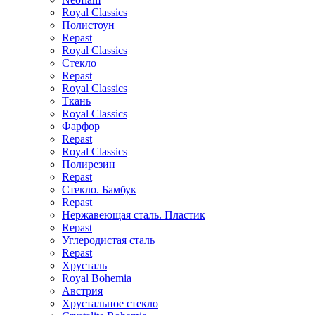
Royal Classics
Полистоун
Repast
Royal Classics
Стекло
Repast
Royal Classics
Ткань
Royal Classics
Фарфор
Repast
Royal Classics
Полирезин
Repast
Стекло. Бамбук
Repast
Нержавеющая сталь. Пластик
Repast
Углеродистая сталь
Repast
Хрусталь
Royal Bohemia
Австрия
Хрустальное стекло