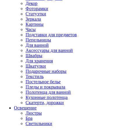
Декор
Фоторамки
Статуэтки
Зеркала
Картины
Часы
Подставки для предметов
Пепельницы
Для ванной
Аксессуары для ванной
Швабры
Для хранения
Шкатулки
Подарочные наборы
Текстиль
Постельное белье
Пледы и покрывала
Полотенца для ванной
Кухонные полотенца
Скатерти, дорожки
Освещение
Люстры
Бра
Светильники