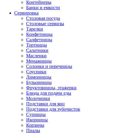
Контейнеры
Банки и емкости
Сервировка
Столовая посуда
Столовые сервизы
Тарелки
Конфетницы
Салфетницы
Тортницы
Салатники
Масленки
Менажницы
Солонки и перечницы
Соусники
Лимонницы
Бульонницы
Фруктовницы, этажерки
Блюда для подачи еды
Молочники
Подставки для яиц
Подставки для зубочисток
Супницы
Икорницы
Корзины
Пиалы