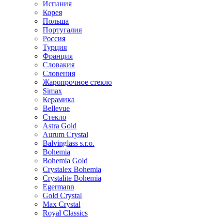
Испания
Корея
Польша
Португалия
Россия
Турция
Франция
Словакия
Словения
Жаропрочное стекло
Simax
Керамика
Bellevue
Стекло
Astra Gold
Aurum Crystal
Balvinglass s.r.o.
Bohemia
Bohemia Gold
Crystalex Bohemia
Crystalite Bohemia
Egermann
Gold Crystal
Max Crystal
Royal Classics