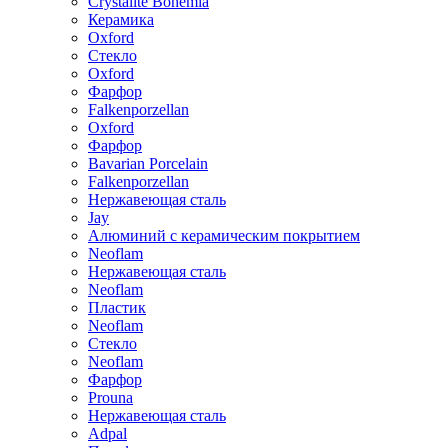
Crystalite Bohemia
Керамика
Oxford
Стекло
Oxford
Фарфор
Falkenporzellan
Oxford
Фарфор
Bavarian Porcelain
Falkenporzellan
Нержавеющая сталь
Jay
Алюминий с керамическим покрытием
Neoflam
Нержавеющая сталь
Neoflam
Пластик
Neoflam
Стекло
Neoflam
Фарфор
Prouna
Нержавеющая сталь
Adpal