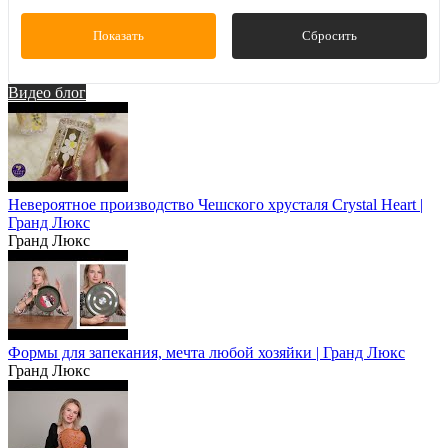
Констанция Рубин Золотой орнамент
Показать
Сбросить
Констанция Серый орнамент Отводка платина
Мейсенский букет
Видео блог
Показать ещё 2
Невероятное производство Чешского хрусталя Crystal Heart |
Гранд Люкс
Гранд Люкс
Формы для запекания, мечта любой хозяйки | Гранд Люкс
Гранд Люкс