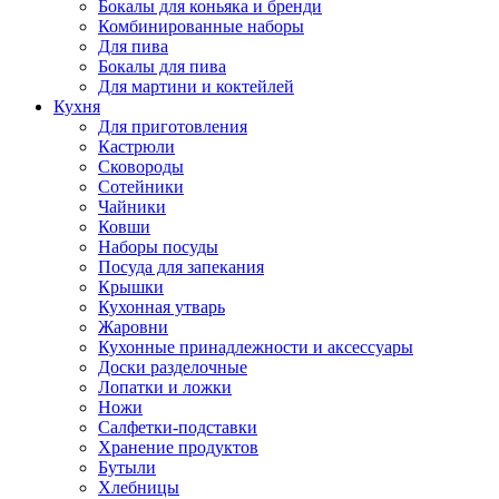
Бокалы для коньяка и бренди
Комбинированные наборы
Для пива
Бокалы для пива
Для мартини и коктейлей
Кухня
Для приготовления
Кастрюли
Сковороды
Сотейники
Чайники
Ковши
Наборы посуды
Посуда для запекания
Крышки
Кухонная утварь
Жаровни
Кухонные принадлежности и аксессуары
Доски разделочные
Лопатки и ложки
Ножи
Салфетки-подставки
Хранение продуктов
Бутыли
Хлебницы