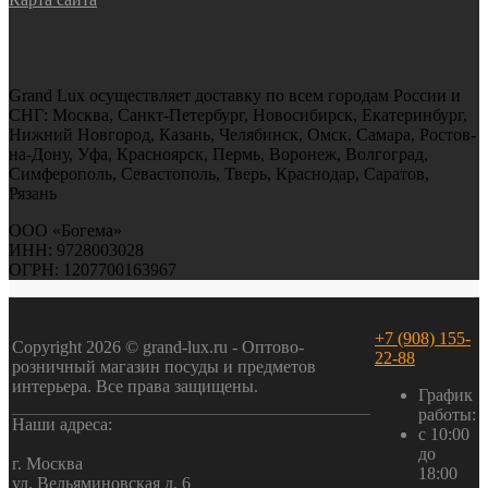
Grand Lux осуществляет доставку по всем городам России и
СНГ: Москва, Санкт-Петербург, Новосибирск, Екатеринбург,
Нижний Новгород, Казань, Челябинск, Омск, Самара, Ростов-
на-Дону, Уфа, Красноярск, Пермь, Воронеж, Волгоград,
Симферополь, Севастополь, Тверь, Краснодар, Саратов,
Рязань
ООО «Богема»
ИНН: 9728003028
ОГРН: 1207700163967
+7 (908) 155-
Copyright 2026 © grand-lux.ru - Оптово-
22-88
розничный магазин посуды и предметов
интерьера. Все права защищены.
График
работы:
Наши адреса:
с 10:00
до
г. Москва
18:00
ул. Вельяминовская д. 6