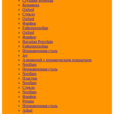
Crystalite Bohemia
Керамика
Oxford
Стекло
Oxford
Фарфор
Falkenporzellan
Oxford
Фарфор
Bavarian Porcelain
Falkenporzellan
Нержавеющая сталь
Jay
Алюминий с керамическим покрытием
Neoflam
Нержавеющая сталь
Neoflam
Пластик
Neoflam
Стекло
Neoflam
Фарфор
Prouna
Нержавеющая сталь
Adpal