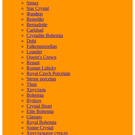
Simax
Star Crystal
Фарфор
Benedikt
Bernadotte
Carlsbad
Crystalite Bohemia
Dubi
Falkenporzellan
Leander
Queen's Crown
Repast
Roman Lidicky
Royal Czech Porcelain
Sterne porcelan
Thun
Хрусталь
Bohemia
Bydzov
Crystal Heart
Elite Bohemia
Glasspo
Royal Bohemia
Sonne Crystal
Хрустальное стекло