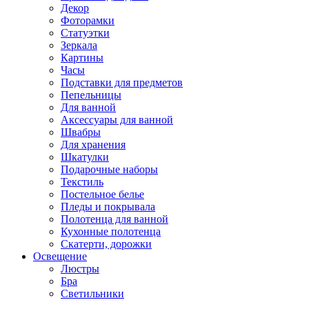
Декор
Фоторамки
Статуэтки
Зеркала
Картины
Часы
Подставки для предметов
Пепельницы
Для ванной
Аксессуары для ванной
Швабры
Для хранения
Шкатулки
Подарочные наборы
Текстиль
Постельное белье
Пледы и покрывала
Полотенца для ванной
Кухонные полотенца
Скатерти, дорожки
Освещение
Люстры
Бра
Светильники