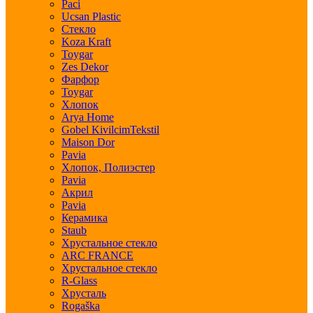
Paci
Ucsan Plastic
Стекло
Koza Kraft
Toygar
Zes Dekor
Фарфор
Toygar
Хлопок
Arya Home
Gobel KivilcimTekstil
Maison Dor
Pavia
Хлопок, Полиэстер
Pavia
Акрил
Pavia
Керамика
Staub
Хрустальное стекло
ARC FRANCE
Хрустальное стекло
R-Glass
Хрусталь
Rogaška