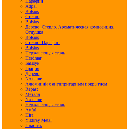
Парафин
Adpal
Bolsius
Стекло
Bolsius
Дерево. Стекло. Ароматическая композиция.
Отдушка
Bolsius
Стекло. Парафин
Bolsius
Нержавеющая сталь
Herdmar
Бамбук
Грация
Дерево
No name
Алюминий с антипригарным покрытием
Repast
Металл
No name
Нержавеющая сталь
Artful
Hira
Yildiray Metal
Пластик