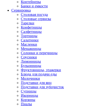
Контейнеры
Банки и емкости
Сервировка
Столовая посуда
Столовые сервизы
Тарелки
Конфетницы
Салфетницы
Тортницы
Салатники
Масленки
Менажницы
Солонки и перечницы
Соусники
Лимонницы
Бульонницы
Фруктовницы, этажерки
Блюда для подачи еды
Молочники
Подставки для яиц
Подставки для зубочисток
Супницы
Икорницы
Корзины
Пиалы