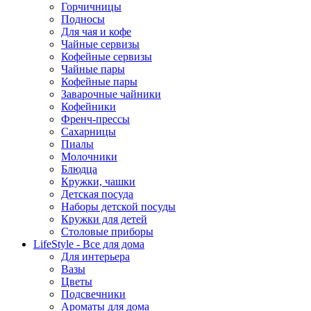
Горчичницы
Подносы
Для чая и кофе
Чайные сервизы
Кофейные сервизы
Чайные пары
Кофейные пары
Заварочные чайники
Кофейники
Френч-прессы
Сахарницы
Пиалы
Молочники
Блюдца
Кружки, чашки
Детская посуда
Наборы детской посуды
Кружки для детей
Столовые приборы
LifeStyle - Все для дома
Для интерьера
Вазы
Цветы
Подсвечники
Ароматы для дома