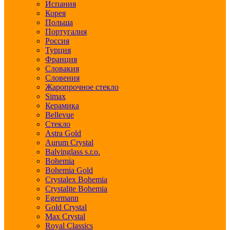
Испания
Корея
Польша
Португалия
Россия
Турция
Франция
Словакия
Словения
Жаропрочное стекло
Simax
Керамика
Bellevue
Стекло
Astra Gold
Aurum Crystal
Balvinglass s.r.o.
Bohemia
Bohemia Gold
Crystalex Bohemia
Crystalite Bohemia
Egermann
Gold Crystal
Max Crystal
Royal Classics