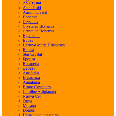
AS Crystal
Astra Gold
Aurum Crystal
Bohemia
Crystalex
Crystalex Bohemia
Crystalite Bohemia
Egermann
Evpas
Hertova Marie Hricakova
Repast
Star Crystal
Бронза
Rosaperla
Дерево
Arte Italia
Керамика
Annaluma
Bruno Costenaro
Caroline Artigianato
Nuova Cer
Orgia
Металл
Domus
Нержавеющая сталь