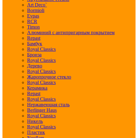
Art Deco`
Bormioli
Evpas
RCR
Timon
Алюминий с антипригарным покрытием
Repast
Бамбук
Royal Classics
Бронза
Royal Classics
Дерево
Royal Classics
Жаропрочное стекло
Royal Classics
Керамика
Repast
Royal Classics
Нержавеющая сталь
Berlinger Haus
Royal Classics
Никель
Royal Classics
Пластик
Neoflam