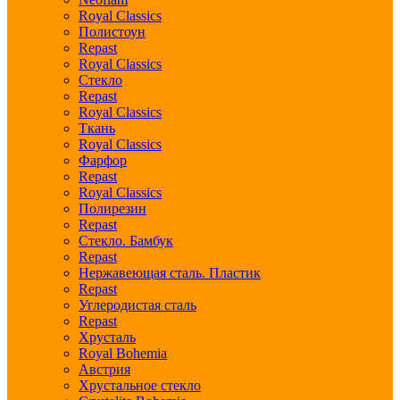
Royal Classics
Полистоун
Repast
Royal Classics
Стекло
Repast
Royal Classics
Ткань
Royal Classics
Фарфор
Repast
Royal Classics
Полирезин
Repast
Стекло. Бамбук
Repast
Нержавеющая сталь. Пластик
Repast
Углеродистая сталь
Repast
Хрусталь
Royal Bohemia
Австрия
Хрустальное стекло