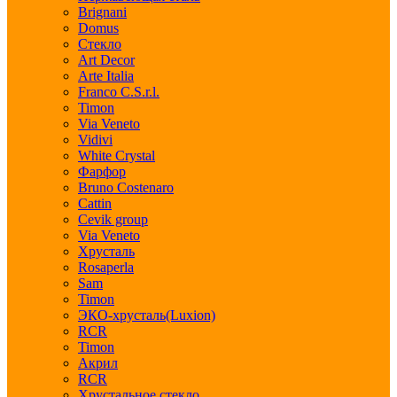
Brignani
Domus
Стекло
Art Decor
Arte Italia
Franco C.S.r.l.
Timon
Via Veneto
Vidivi
White Crystal
Фарфор
Bruno Costenaro
Cattin
Cevik group
Via Veneto
Хрусталь
Rosaperla
Sam
Timon
ЭКО-хрусталь(Luxion)
RCR
Timon
Акрил
RCR
Хрустальное стекло