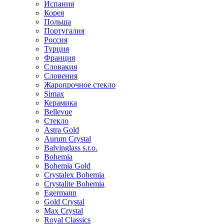
Испания
Корея
Польша
Португалия
Россия
Турция
Франция
Словакия
Словения
Жаропрочное стекло
Simax
Керамика
Bellevue
Стекло
Astra Gold
Aurum Crystal
Balvinglass s.r.o.
Bohemia
Bohemia Gold
Crystalex Bohemia
Crystalite Bohemia
Egermann
Gold Crystal
Max Crystal
Royal Classics