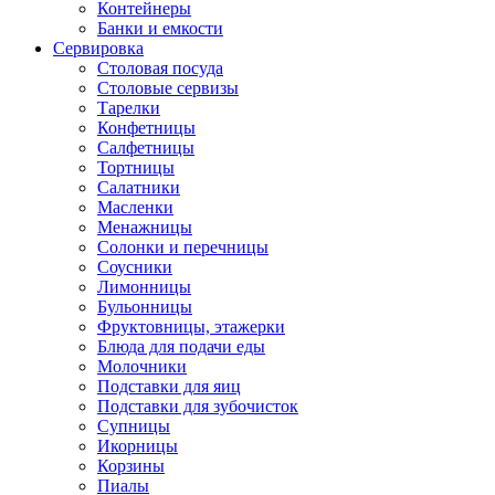
Контейнеры
Банки и емкости
Сервировка
Столовая посуда
Столовые сервизы
Тарелки
Конфетницы
Салфетницы
Тортницы
Салатники
Масленки
Менажницы
Солонки и перечницы
Соусники
Лимонницы
Бульонницы
Фруктовницы, этажерки
Блюда для подачи еды
Молочники
Подставки для яиц
Подставки для зубочисток
Супницы
Икорницы
Корзины
Пиалы