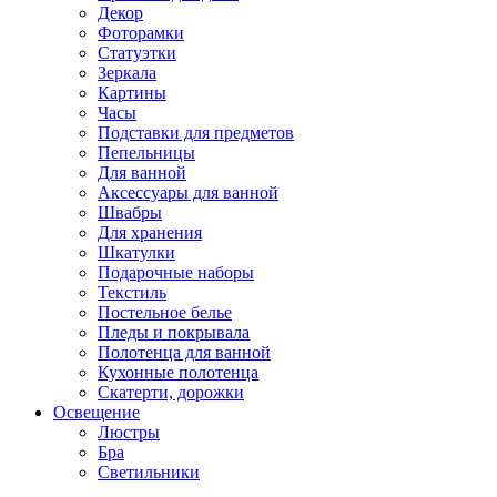
Декор
Фоторамки
Статуэтки
Зеркала
Картины
Часы
Подставки для предметов
Пепельницы
Для ванной
Аксессуары для ванной
Швабры
Для хранения
Шкатулки
Подарочные наборы
Текстиль
Постельное белье
Пледы и покрывала
Полотенца для ванной
Кухонные полотенца
Скатерти, дорожки
Освещение
Люстры
Бра
Светильники