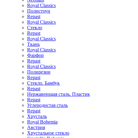
Royal Classics
Полистоун
Repast
Royal Classics
Стекло
Repast
Royal Classics
Ткань
Royal Classics
Фарфор
Repast
Royal Classics
Полирезин
Repast
Стекло. Бамбук
Repast
Нержавеющая сталь. Пластик
Repast
Углеродистая сталь
Repast
Хрусталь
Royal Bohemia
Австрия
Хрустальное стекло