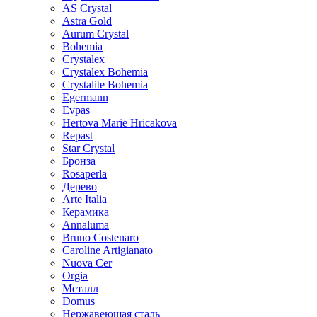
AS Crystal
Astra Gold
Aurum Crystal
Bohemia
Crystalex
Crystalex Bohemia
Crystalite Bohemia
Egermann
Evpas
Hertova Marie Hricakova
Repast
Star Crystal
Бронза
Rosaperla
Дерево
Arte Italia
Керамика
Annaluma
Bruno Costenaro
Caroline Artigianato
Nuova Cer
Orgia
Металл
Domus
Нержавеющая сталь