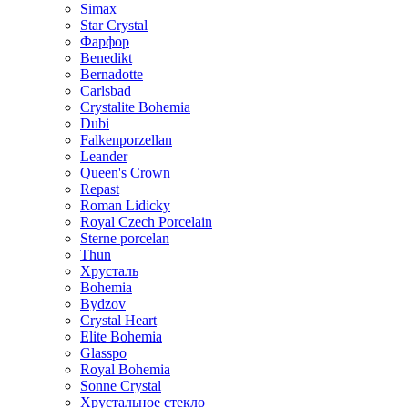
Simax
Star Crystal
Фарфор
Benedikt
Bernadotte
Carlsbad
Crystalite Bohemia
Dubi
Falkenporzellan
Leander
Queen's Crown
Repast
Roman Lidicky
Royal Czech Porcelain
Sterne porcelan
Thun
Хрусталь
Bohemia
Bydzov
Crystal Heart
Elite Bohemia
Glasspo
Royal Bohemia
Sonne Crystal
Хрустальное стекло