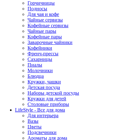
Горчичницы
Подносы
Для чая и кофе
Чайные сервизы
Кофейные сервизы
Чайные пары
Кофейные пары
Заварочные чайники
Кофейники
Френч-прессы
Сахарницы
Пиалы
Молочники
Блюдца
Кружки, чашки
Детская посуда
Наборы детской посуды
Кружки для детей
Столовые приборы
LifeStyle - Все для дома
Для интерьера
Вазы
Цветы
Подсвечники
Ароматы для дома