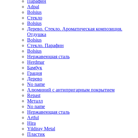
Парафин
Adpal
Bolsius
Стекло
Bolsius
Дерево. Стекло. Ароматическая композиция.
Отдушка
Bolsius
Стекло. Парафин
Bolsius
Нержавеющая сталь
Herdmar
Бамбук
Грация
Дерево
No name
Алюминий с антипригарным покрытием
Repast
Металл
No name
Нержавеющая сталь
Artful
Hira
Yildiray Metal
Пластик