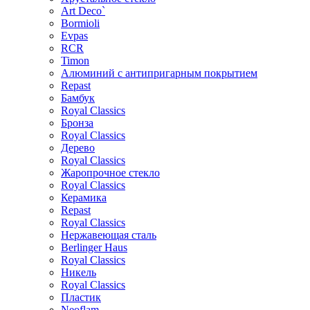
Art Deco`
Bormioli
Evpas
RCR
Timon
Алюминий с антипригарным покрытием
Repast
Бамбук
Royal Classics
Бронза
Royal Classics
Дерево
Royal Classics
Жаропрочное стекло
Royal Classics
Керамика
Repast
Royal Classics
Нержавеющая сталь
Berlinger Haus
Royal Classics
Никель
Royal Classics
Пластик
Neoflam