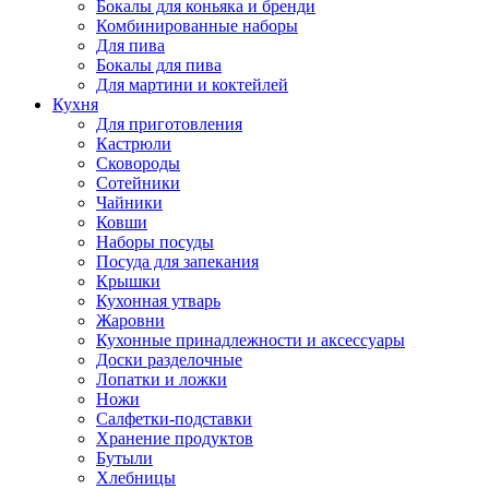
Бокалы для коньяка и бренди
Комбинированные наборы
Для пива
Бокалы для пива
Для мартини и коктейлей
Кухня
Для приготовления
Кастрюли
Сковороды
Сотейники
Чайники
Ковши
Наборы посуды
Посуда для запекания
Крышки
Кухонная утварь
Жаровни
Кухонные принадлежности и аксессуары
Доски разделочные
Лопатки и ложки
Ножи
Салфетки-подставки
Хранение продуктов
Бутыли
Хлебницы