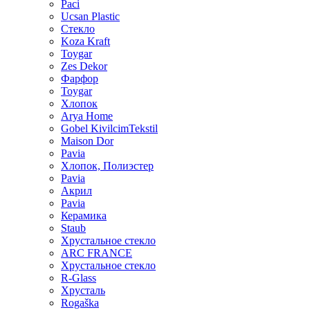
Paci
Ucsan Plastic
Стекло
Koza Kraft
Toygar
Zes Dekor
Фарфор
Toygar
Хлопок
Arya Home
Gobel KivilcimTekstil
Maison Dor
Pavia
Хлопок, Полиэстер
Pavia
Акрил
Pavia
Керамика
Staub
Хрустальное стекло
ARC FRANCE
Хрустальное стекло
R-Glass
Хрусталь
Rogaška