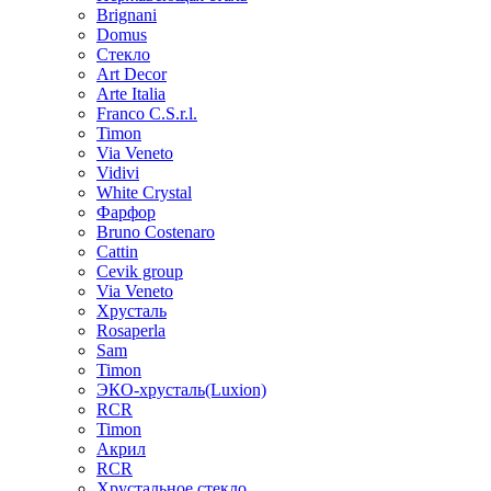
Brignani
Domus
Стекло
Art Decor
Arte Italia
Franco C.S.r.l.
Timon
Via Veneto
Vidivi
White Crystal
Фарфор
Bruno Costenaro
Cattin
Cevik group
Via Veneto
Хрусталь
Rosaperla
Sam
Timon
ЭКО-хрусталь(Luxion)
RCR
Timon
Акрил
RCR
Хрустальное стекло