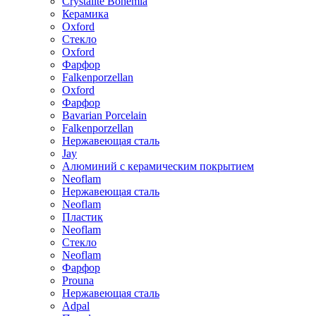
Crystalite Bohemia
Керамика
Oxford
Стекло
Oxford
Фарфор
Falkenporzellan
Oxford
Фарфор
Bavarian Porcelain
Falkenporzellan
Нержавеющая сталь
Jay
Алюминий с керамическим покрытием
Neoflam
Нержавеющая сталь
Neoflam
Пластик
Neoflam
Стекло
Neoflam
Фарфор
Prouna
Нержавеющая сталь
Adpal