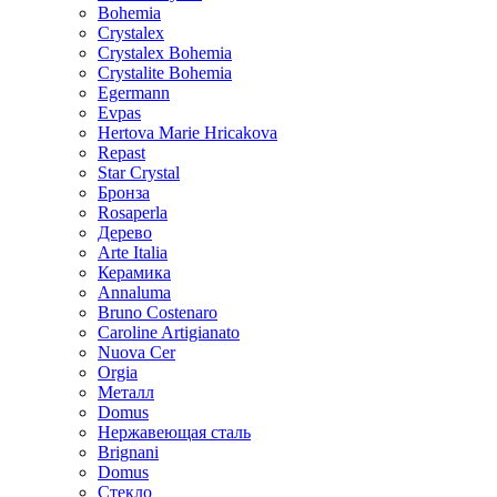
Bohemia
Crystalex
Crystalex Bohemia
Crystalite Bohemia
Egermann
Evpas
Hertova Marie Hricakova
Repast
Star Crystal
Бронза
Rosaperla
Дерево
Arte Italia
Керамика
Annaluma
Bruno Costenaro
Caroline Artigianato
Nuova Cer
Orgia
Металл
Domus
Нержавеющая сталь
Brignani
Domus
Стекло