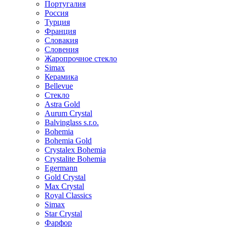
Португалия
Россия
Турция
Франция
Словакия
Словения
Жаропрочное стекло
Simax
Керамика
Bellevue
Стекло
Astra Gold
Aurum Crystal
Balvinglass s.r.o.
Bohemia
Bohemia Gold
Crystalex Bohemia
Crystalite Bohemia
Egermann
Gold Crystal
Max Crystal
Royal Classics
Simax
Star Crystal
Фарфор