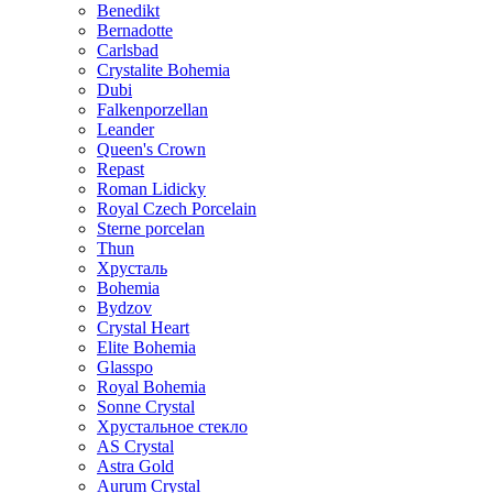
Benedikt
Bernadotte
Carlsbad
Crystalite Bohemia
Dubi
Falkenporzellan
Leander
Queen's Crown
Repast
Roman Lidicky
Royal Czech Porcelain
Sterne porcelan
Thun
Хрусталь
Bohemia
Bydzov
Crystal Heart
Elite Bohemia
Glasspo
Royal Bohemia
Sonne Crystal
Хрустальное стекло
AS Crystal
Astra Gold
Aurum Crystal