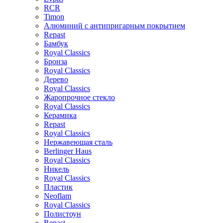
RCR
Timon
Алюминий с антипригарным покрытием
Repast
Бамбук
Royal Classics
Бронза
Royal Classics
Дерево
Royal Classics
Жаропрочное стекло
Royal Classics
Керамика
Repast
Royal Classics
Нержавеющая сталь
Berlinger Haus
Royal Classics
Никель
Royal Classics
Пластик
Neoflam
Royal Classics
Полистоун
Repast