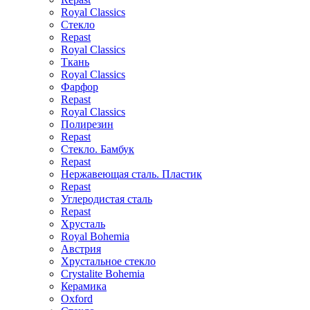
Royal Classics
Стекло
Repast
Royal Classics
Ткань
Royal Classics
Фарфор
Repast
Royal Classics
Полирезин
Repast
Стекло. Бамбук
Repast
Нержавеющая сталь. Пластик
Repast
Углеродистая сталь
Repast
Хрусталь
Royal Bohemia
Австрия
Хрустальное стекло
Crystalite Bohemia
Керамика
Oxford