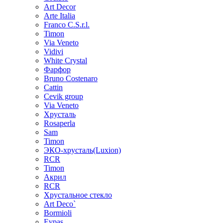
Art Decor
Arte Italia
Franco C.S.r.l.
Timon
Via Veneto
Vidivi
White Crystal
Фарфор
Bruno Costenaro
Cattin
Cevik group
Via Veneto
Хрусталь
Rosaperla
Sam
Timon
ЭКО-хрусталь(Luxion)
RCR
Timon
Акрил
RCR
Хрустальное стекло
Art Deco`
Bormioli
Evpas