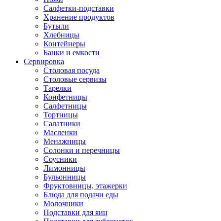
Салфетки-подставки
Хранение продуктов
Бутыли
Хлебницы
Контейнеры
Банки и емкости
Сервировка
Столовая посуда
Столовые сервизы
Тарелки
Конфетницы
Салфетницы
Тортницы
Салатники
Масленки
Менажницы
Солонки и перечницы
Соусники
Лимонницы
Бульонницы
Фруктовницы, этажерки
Блюда для подачи еды
Молочники
Подставки для яиц