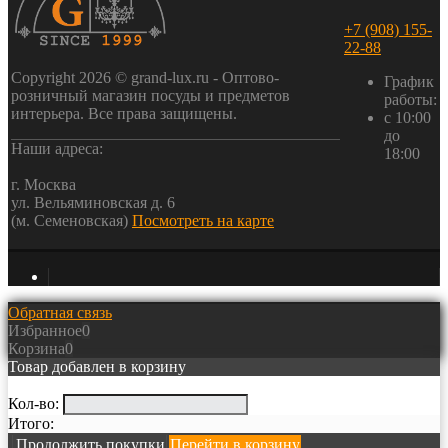
+7 (908) 155-
22-88
Copyright 2026 © grand-lux.ru - Оптово-
График
розничный магазин посуды и предметов
работы:
интерьера. Все права защищены.
с 10:00
до
Наши адреса:
18:00
г. Москва
ул. Вельяминовская д. 6
(м. Семеновская)
Посмотреть на карте
Обратная связь
Избранное
0
Корзина
0
Товар добавлен в корзину
Кол-во:
Итого:
Продолжить покупки
Перейти в корзину