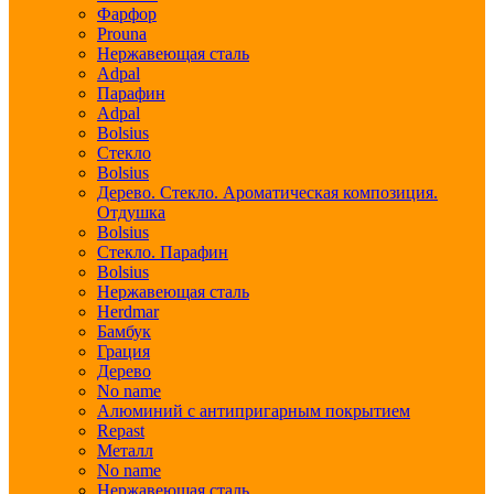
Фарфор
Prouna
Нержавеющая сталь
Adpal
Парафин
Adpal
Bolsius
Стекло
Bolsius
Дерево. Стекло. Ароматическая композиция.
Отдушка
Bolsius
Стекло. Парафин
Bolsius
Нержавеющая сталь
Herdmar
Бамбук
Грация
Дерево
No name
Алюминий с антипригарным покрытием
Repast
Металл
No name
Нержавеющая сталь