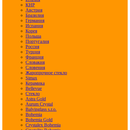
КНР
Австрия
Бразилия
Германия
Испания
Корея
Польша
Португалия
Россия
Турция
Франция
Словакия
Словения
Жаропрочное стекло
Simax
Керамика
Bellevue
Стекло
Astra Gold
Aurum Crystal
Balvinglass s.r.o.
Bohemia
Bohemia Gold
Crystalex Bohemia