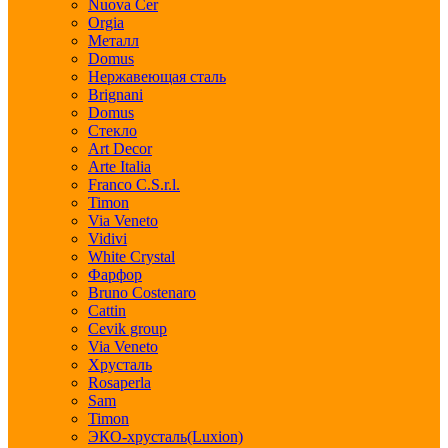
Nuova Cer
Orgia
Металл
Domus
Нержавеющая сталь
Brignani
Domus
Стекло
Art Decor
Arte Italia
Franco C.S.r.l.
Timon
Via Veneto
Vidivi
White Crystal
Фарфор
Bruno Costenaro
Cattin
Cevik group
Via Veneto
Хрусталь
Rosaperla
Sam
Timon
ЭКО-хрусталь(Luxion)