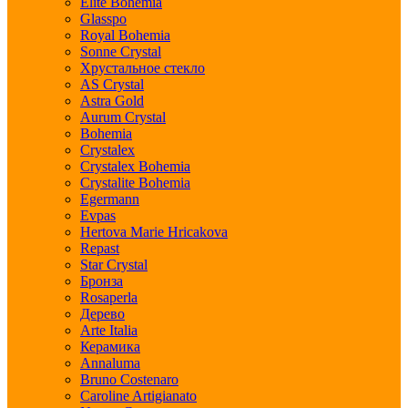
Elite Bohemia
Glasspo
Royal Bohemia
Sonne Crystal
Хрустальное стекло
AS Crystal
Astra Gold
Aurum Crystal
Bohemia
Crystalex
Crystalex Bohemia
Crystalite Bohemia
Egermann
Evpas
Hertova Marie Hricakova
Repast
Star Crystal
Бронза
Rosaperla
Дерево
Arte Italia
Керамика
Annaluma
Bruno Costenaro
Caroline Artigianato