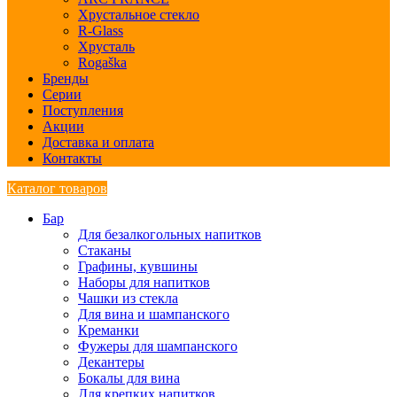
Хрустальное стекло
R-Glass
Хрусталь
Rogaška
Бренды
Серии
Поступления
Акции
Доставка и оплата
Контакты
Каталог товаров
Бар
Для безалкогольных напитков
Стаканы
Графины, кувшины
Наборы для напитков
Чашки из стекла
Для вина и шампанского
Креманки
Фужеры для шампанского
Декантеры
Бокалы для вина
Для крепких напитков