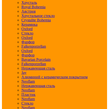
Хрусталь
Royal Bohemia
Австрия
Хрустальное стекло
Crystalite Bohemia
Керамика
Oxford
Стекло
Oxford
Фарфор
Falkenporzellan
Oxford
Фарфор
Bavarian Porcelain
Falkenporzellan
Нержавеющая сталь
Jay
Алюминий с керамическим покрытием
Neoflam
Нержавеющая сталь
Neoflam
Пластик
Neoflam
Стекло
Neoflam