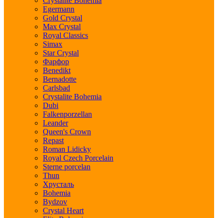
Crystalite Bohemia
Egermann
Gold Crystal
Max Crystal
Royal Classics
Simax
Star Crystal
Фарфор
Benedikt
Bernadotte
Carlsbad
Crystalite Bohemia
Dubi
Falkenporzellan
Leander
Queen's Crown
Repast
Roman Lidicky
Royal Czech Porcelain
Sterne porcelan
Thun
Хрусталь
Bohemia
Bydzov
Crystal Heart