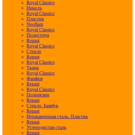
Royal Classics
Никель
Royal Classics
Пластик
Neoflam
Royal Classics
Полистоун
Repast
Royal Classics
Стекло
Repast
Royal Classics
Ткань
Royal Classics
Фарфор
Repast
Royal Classics
Полирезин
Repast
Стекло. Бамбук
Repast
Нержавеющая сталь. Пластик
Repast
Углеродистая сталь
Repast