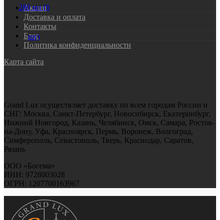
Акции
Доставка и оплата
Контакты
Блог
Политика конфиденциальности
Карта сайта
Grand Lux осуществляет доставку по всем городам России и
СНГ: Москва, Санкт-Петербург, Новосибирск, Екатеринбург,
Нижний Новгород, Казань, Челябинск, Омск, Самара, Ростов-
на-Дону, Уфа, Красноярск, Пермь, Воронеж, Волгоград,
Симферополь, Севастополь, Тверь, Краснодар, Саратов,
Рязань
ООО «Богема»
ИНН: 9728003028
ОГРН: 1207700163967