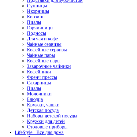
Подставки для зубочисток
Супницы
Икорницы
Корзины
Пиалы
Горчичницы
Подносы
Для чая и кофе
Чайные сервизы
Кофейные сервизы
Чайные пары
Кофейные пары
Заварочные чайники
Кофейники
Френч-прессы
Сахарницы
Пиалы
Молочники
Блюдца
Кружки, чашки
Детская посуда
Наборы детской посуды
Кружки для детей
Столовые приборы
LifeStyle - Все для дома