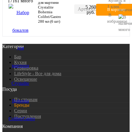
Купить в
17161
много
для мартини
В
1 клик
5 260
Crystalite
Артикул:
В корзину
налич
Bohemia
руб.
В
Colibri/Gastro
17161
избранное
280 мл (6 шт)
много
Категории
Бар
Кухня
Сервировка
LifeStyle - Все для дома
Освещение
Посуда
По странам
Бренды
Серии
Поступления
Компания