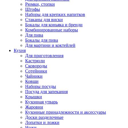
Рюмки, стопки
Штофы
Наборы для крепких напитков
Стаканы для виски
Бокалы для коньяка и бренди
Комбинированные наборы
Для пива
Бокалы для пива
Для мартини и коктейлей
Кухня
Для приготовления
Кастрюли
Сковороды
Сотейники
Чайники
Ковши
Наборы посуды
Посуда для запекания
Крышки
Кухонная утварь
Жаровни
Кухонные принадлежности и аксессуары
Доски разделочные
Лопатки и ложки
Ножи