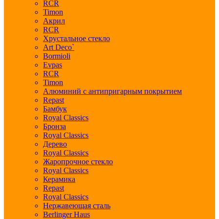
RCR
Timon
Акрил
RCR
Хрустальное стекло
Art Deco`
Bormioli
Evpas
RCR
Timon
Алюминий с антипригарным покрытием
Repast
Бамбук
Royal Classics
Бронза
Royal Classics
Дерево
Royal Classics
Жаропрочное стекло
Royal Classics
Керамика
Repast
Royal Classics
Нержавеющая сталь
Berlinger Haus