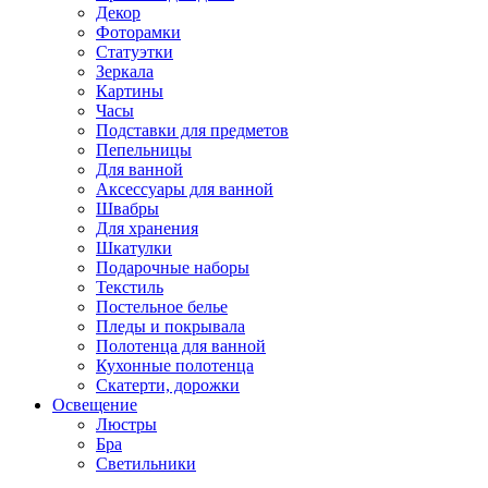
Декор
Фоторамки
Статуэтки
Зеркала
Картины
Часы
Подставки для предметов
Пепельницы
Для ванной
Аксессуары для ванной
Швабры
Для хранения
Шкатулки
Подарочные наборы
Текстиль
Постельное белье
Пледы и покрывала
Полотенца для ванной
Кухонные полотенца
Скатерти, дорожки
Освещение
Люстры
Бра
Светильники