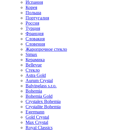
Испания
Корея
Польша
Португалия
Россия
Турция
Франция
Словакия
Словения
Жаропрочное стекло
Simax
Керамика
Bellevue
Стекло
Astra Gold
Aurum Crystal
Balvinglass s.r.o.
Bohemia
Bohemia Gold
Crystalex Bohemia
Crystalite Bohemia
Egermann
Gold Crystal
Max Crystal
Royal Classics