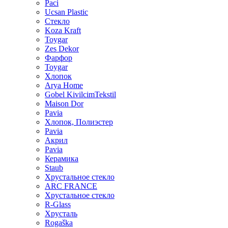
Paci
Ucsan Plastic
Стекло
Koza Kraft
Toygar
Zes Dekor
Фарфор
Toygar
Хлопок
Arya Home
Gobel KivilcimTekstil
Maison Dor
Pavia
Хлопок, Полиэстер
Pavia
Акрил
Pavia
Керамика
Staub
Хрустальное стекло
ARC FRANCE
Хрустальное стекло
R-Glass
Хрусталь
Rogaška