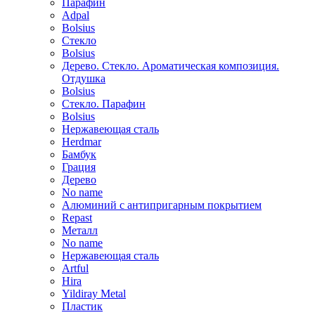
Парафин
Adpal
Bolsius
Стекло
Bolsius
Дерево. Стекло. Ароматическая композиция.
Отдушка
Bolsius
Стекло. Парафин
Bolsius
Нержавеющая сталь
Herdmar
Бамбук
Грация
Дерево
No name
Алюминий с антипригарным покрытием
Repast
Металл
No name
Нержавеющая сталь
Artful
Hira
Yildiray Metal
Пластик