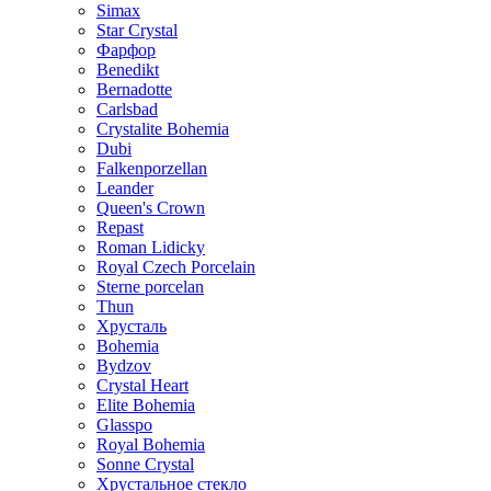
Simax
Star Crystal
Фарфор
Benedikt
Bernadotte
Carlsbad
Crystalite Bohemia
Dubi
Falkenporzellan
Leander
Queen's Crown
Repast
Roman Lidicky
Royal Czech Porcelain
Sterne porcelan
Thun
Хрусталь
Bohemia
Bydzov
Crystal Heart
Elite Bohemia
Glasspo
Royal Bohemia
Sonne Crystal
Хрустальное стекло