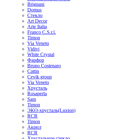
Brignani
Domus
Стекло
Art Decor
Arte Italia
Franco C.S.r.l.
Timon
Via Veneto
Vidivi
White Crystal
Фарфор
Bruno Costenaro
Cattin
Cevik group
Via Veneto
Хрусталь
Rosaperla
Sam
Timon
ЭКО-хрусталь(Luxion)
RCR
Timon
Акрил
RCR
Хрустальное стекло