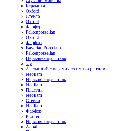
Crystalite Bohemia
Керамика
Oxford
Стекло
Oxford
Фарфор
Falkenporzellan
Oxford
Фарфор
Bavarian Porcelain
Falkenporzellan
Нержавеющая сталь
Jay
Алюминий с керамическим покрытием
Neoflam
Нержавеющая сталь
Neoflam
Пластик
Neoflam
Стекло
Neoflam
Фарфор
Prouna
Нержавеющая сталь
Adpal