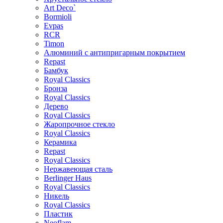
Art Deco`
Bormioli
Evpas
RCR
Timon
Алюминий с антипригарным покрытием
Repast
Бамбук
Royal Classics
Бронза
Royal Classics
Дерево
Royal Classics
Жаропрочное стекло
Royal Classics
Керамика
Repast
Royal Classics
Нержавеющая сталь
Berlinger Haus
Royal Classics
Никель
Royal Classics
Пластик
Neoflam