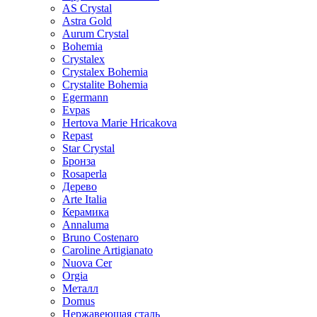
AS Crystal
Astra Gold
Aurum Crystal
Bohemia
Crystalex
Crystalex Bohemia
Crystalite Bohemia
Egermann
Evpas
Hertova Marie Hricakova
Repast
Star Crystal
Бронза
Rosaperla
Дерево
Arte Italia
Керамика
Annaluma
Bruno Costenaro
Caroline Artigianato
Nuova Cer
Orgia
Металл
Domus
Нержавеющая сталь