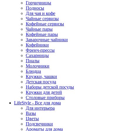
Горчичницы
Подносы
Для чая и кофе
Чайные сервизы
Кофейные сервизы
Чайные пары
Кофейные пары
Заварочные чайники
Кофейники
Френч-прессы
Сахарницы
Пиалы
Молочники
Блюдца
Кружки, чашки
Детская посуда
Наборы детской посуды
Кружки для детей
Столовые приборы
LifeStyle - Все для дома
Для интерьера
Вазы
Цветы
Подсвечники
Ароматы для дома