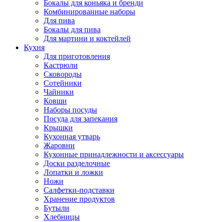
Бокалы для коньяка и бренди
Комбинированные наборы
Для пива
Бокалы для пива
Для мартини и коктейлей
Кухня
Для приготовления
Кастрюли
Сковороды
Сотейники
Чайники
Ковши
Наборы посуды
Посуда для запекания
Крышки
Кухонная утварь
Жаровни
Кухонные принадлежности и аксессуары
Доски разделочные
Лопатки и ложки
Ножи
Салфетки-подставки
Хранение продуктов
Бутыли
Хлебницы