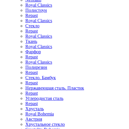
Royal Classics
Полистоун
Repast
Royal Classics
Стекло
Repast
Royal Classics
Ткань
Royal Classics
Фарфор
Repast
Royal Classics
Полирезин
Repast
Стекло. Бамбук
Repast
Нержавеющая сталь. Пластик
Repast
Углеродистая сталь
Repast
Хрусталь
Royal Bohemia
Австрия
Хрустальное стекло