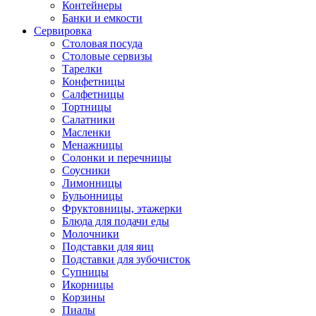
Контейнеры
Банки и емкости
Сервировка
Столовая посуда
Столовые сервизы
Тарелки
Конфетницы
Салфетницы
Тортницы
Салатники
Масленки
Менажницы
Солонки и перечницы
Соусники
Лимонницы
Бульонницы
Фруктовницы, этажерки
Блюда для подачи еды
Молочники
Подставки для яиц
Подставки для зубочисток
Супницы
Икорницы
Корзины
Пиалы