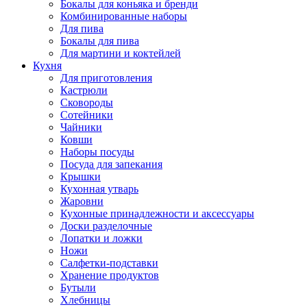
Бокалы для коньяка и бренди
Комбинированные наборы
Для пива
Бокалы для пива
Для мартини и коктейлей
Кухня
Для приготовления
Кастрюли
Сковороды
Сотейники
Чайники
Ковши
Наборы посуды
Посуда для запекания
Крышки
Кухонная утварь
Жаровни
Кухонные принадлежности и аксессуары
Доски разделочные
Лопатки и ложки
Ножи
Салфетки-подставки
Хранение продуктов
Бутыли
Хлебницы