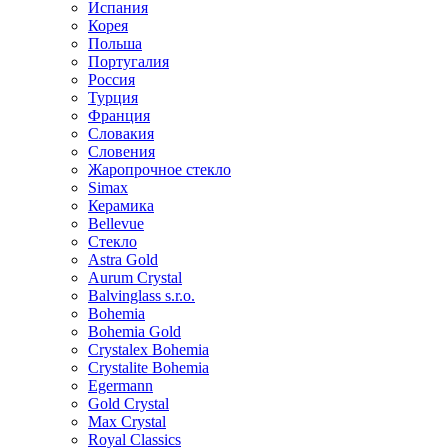
Испания
Корея
Польша
Португалия
Россия
Турция
Франция
Словакия
Словения
Жаропрочное стекло
Simax
Керамика
Bellevue
Стекло
Astra Gold
Aurum Crystal
Balvinglass s.r.o.
Bohemia
Bohemia Gold
Crystalex Bohemia
Crystalite Bohemia
Egermann
Gold Crystal
Max Crystal
Royal Classics