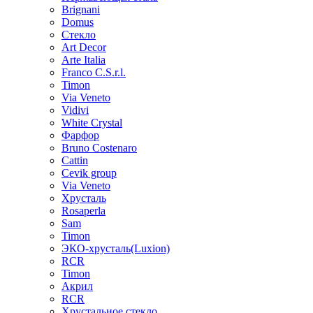
Brignani
Domus
Стекло
Art Decor
Arte Italia
Franco C.S.r.l.
Timon
Via Veneto
Vidivi
White Crystal
Фарфор
Bruno Costenaro
Cattin
Cevik group
Via Veneto
Хрусталь
Rosaperla
Sam
Timon
ЭКО-хрусталь(Luxion)
RCR
Timon
Акрил
RCR
Хрустальное стекло