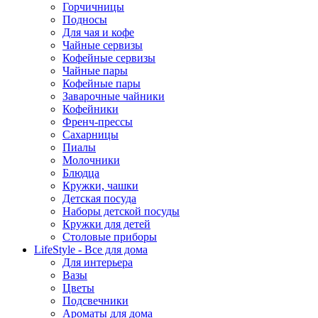
Горчичницы
Подносы
Для чая и кофе
Чайные сервизы
Кофейные сервизы
Чайные пары
Кофейные пары
Заварочные чайники
Кофейники
Френч-прессы
Сахарницы
Пиалы
Молочники
Блюдца
Кружки, чашки
Детская посуда
Наборы детской посуды
Кружки для детей
Столовые приборы
LifeStyle - Все для дома
Для интерьера
Вазы
Цветы
Подсвечники
Ароматы для дома