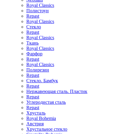
Royal Classics
Полистоун
Repast
Royal Classics
Стекло
Repast
Royal Classics
Ткань
Royal Classics
Фарфор
Repast
Royal Classics
Полирезин
Repast
Стекло. Бамбук
Repast
Нержавеющая сталь. Пластик
Repast
Углеродистая сталь
Repast
Хрусталь
Royal Bohemia
Австрия
Хрустальное стекло