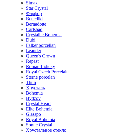
Simax
Star Crystal
Фарфор
Benedikt
Bernadotte
Carlsbad
Crystalite Bohemia
Dubi
Falkenporzellan
Leander
Queen's Crown
Repast
Roman Lidicky
Royal Czech Porcelain
Sterne porcelan
Thun
Хрусталь
Bohemia
Bydzov
Crystal Heart
Elite Bohemia
Glasspo
Royal Bohemia
Sonne Crystal
Хрустальное стекло