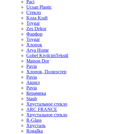
Paci
Ucsan Plastic
Стекло
Koza Kraft
Toygar
Zes Dekor
Фарфор
Toygar
Хлопок
Arya Home
Gobel KivilcimTekstil
Maison Dor
Pavia
Хлопок, Полиэстер
Pavia
Акрил
Pavia
Керамика
Staub
Хрустальное стекло
ARC FRANCE
Хрустальное стекло
R-Glass
Хрусталь
Rogaška