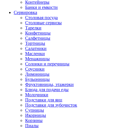
Контейнеры
Банки и емкости
Сервировка
Столовая посуда
Столовые сервизы
Тарелки
Конфетницы
Салфетницы
Тортницы
Салатники
Масленки
Менажницы
Солонки и перечницы
Соусники
Лимонницы
Бульонницы
Фруктовницы, этажерки
Блюда для подачи еды
Молочники
Подставки для яиц
Подставки для зубочисток
Супницы
Икорницы
Корзины
Пиалы