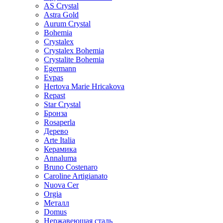
AS Crystal
Astra Gold
Aurum Crystal
Bohemia
Crystalex
Crystalex Bohemia
Crystalite Bohemia
Egermann
Evpas
Hertova Marie Hricakova
Repast
Star Crystal
Бронза
Rosaperla
Дерево
Arte Italia
Керамика
Annaluma
Bruno Costenaro
Caroline Artigianato
Nuova Cer
Orgia
Металл
Domus
Нержавеющая сталь