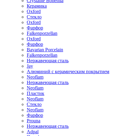
Crystalite Bohemia
Керамика
Oxford
Стекло
Oxford
Фарфор
Falkenporzellan
Oxford
Фарфор
Bavarian Porcelain
Falkenporzellan
Нержавеющая сталь
Jay
Алюминий с керамическим покрытием
Neoflam
Нержавеющая сталь
Neoflam
Пластик
Neoflam
Стекло
Neoflam
Фарфор
Prouna
Нержавеющая сталь
Adpal