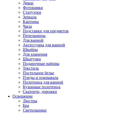
Декор
Фоторамки
Статуэтки
Зеркала
Картины
Часы
Подставки для предметов
Пепельницы
Для ванной
Аксессуары для ванной
Швабры
Для хранения
Шкатулки
Подарочные наборы
Текстиль
Постельное белье
Пледы и покрывала
Полотенца для ванной
Кухонные полотенца
Скатерти, дорожки
Освещение
Люстры
Бра
Светильники