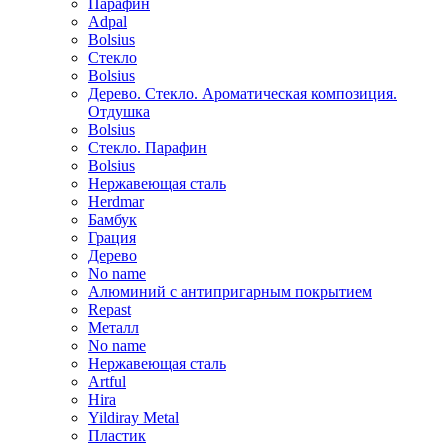
Парафин
Adpal
Bolsius
Стекло
Bolsius
Дерево. Стекло. Ароматическая композиция.
Отдушка
Bolsius
Стекло. Парафин
Bolsius
Нержавеющая сталь
Herdmar
Бамбук
Грация
Дерево
No name
Алюминий с антипригарным покрытием
Repast
Металл
No name
Нержавеющая сталь
Artful
Hira
Yildiray Metal
Пластик