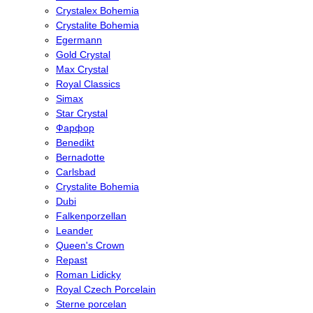
Crystalex Bohemia
Crystalite Bohemia
Egermann
Gold Crystal
Max Crystal
Royal Classics
Simax
Star Crystal
Фарфор
Benedikt
Bernadotte
Carlsbad
Crystalite Bohemia
Dubi
Falkenporzellan
Leander
Queen's Crown
Repast
Roman Lidicky
Royal Czech Porcelain
Sterne porcelan