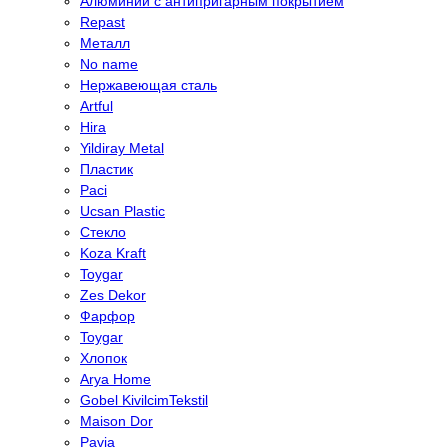
Алюминий с антипригарным покрытием
Repast
Металл
No name
Нержавеющая сталь
Artful
Hira
Yildiray Metal
Пластик
Paci
Ucsan Plastic
Стекло
Koza Kraft
Toygar
Zes Dekor
Фарфор
Toygar
Хлопок
Arya Home
Gobel KivilcimTekstil
Maison Dor
Pavia