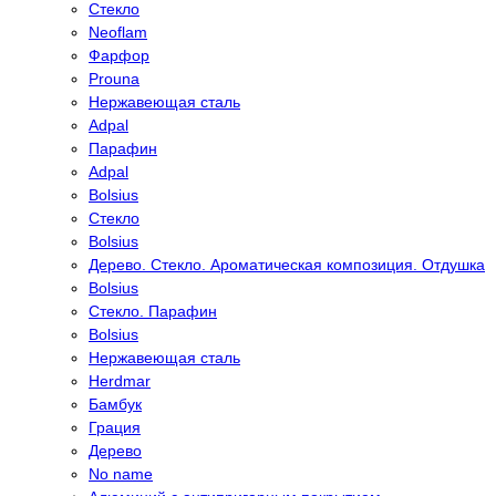
Стекло
Neoflam
Фарфор
Prouna
Нержавеющая сталь
Adpal
Парафин
Adpal
Bolsius
Стекло
Bolsius
Дерево. Стекло. Ароматическая композиция. Отдушка
Bolsius
Стекло. Парафин
Bolsius
Нержавеющая сталь
Herdmar
Бамбук
Грация
Дерево
No name