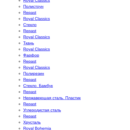
Royal Classics
Полистоун
Repast
Royal Classics
Стекло
Repast
Royal Classics
Ткань
Royal Classics
Фарфор
Repast
Royal Classics
Полирезин
Repast
Стекло. Бамбук
Repast
Нержавеющая сталь. Пластик
Repast
Углеродистая сталь
Repast
Хрусталь
Royal Bohemia