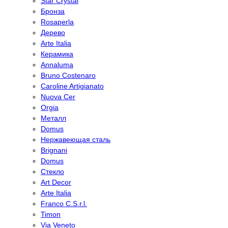
Star Crystal
Бронза
Rosaperla
Дерево
Arte Italia
Керамика
Annaluma
Bruno Costenaro
Caroline Artigianato
Nuova Cer
Orgia
Металл
Domus
Нержавеющая сталь
Brignani
Domus
Стекло
Art Decor
Arte Italia
Franco C.S.r.l.
Timon
Via Veneto