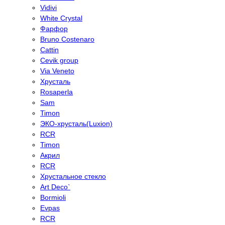
Vidivi
White Crystal
Фарфор
Bruno Costenaro
Cattin
Cevik group
Via Veneto
Хрусталь
Rosaperla
Sam
Timon
ЭКО-хрусталь(Luxion)
RCR
Timon
Акрил
RCR
Хрустальное стекло
Art Deco`
Bormioli
Evpas
RCR