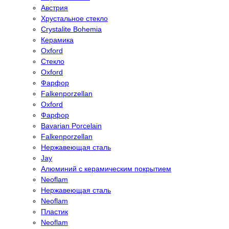
Австрия
Хрустальное стекло
Crystalite Bohemia
Керамика
Oxford
Стекло
Oxford
Фарфор
Falkenporzellan
Oxford
Фарфор
Bavarian Porcelain
Falkenporzellan
Нержавеющая сталь
Jay
Алюминий с керамическим покрытием
Neoflam
Нержавеющая сталь
Neoflam
Пластик
Neoflam