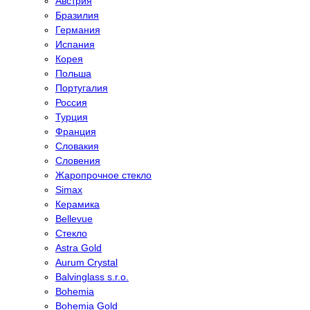
Австрия
Бразилия
Германия
Испания
Корея
Польша
Португалия
Россия
Турция
Франция
Словакия
Словения
Жаропрочное стекло
Simax
Керамика
Bellevue
Стекло
Astra Gold
Aurum Crystal
Balvinglass s.r.o.
Bohemia
Bohemia Gold