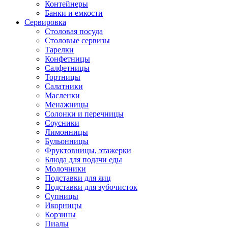
Контейнеры
Банки и емкости
Сервировка
Столовая посуда
Столовые сервизы
Тарелки
Конфетницы
Салфетницы
Тортницы
Салатники
Масленки
Менажницы
Солонки и перечницы
Соусники
Лимонницы
Бульонницы
Фруктовницы, этажерки
Блюда для подачи еды
Молочники
Подставки для яиц
Подставки для зубочисток
Супницы
Икорницы
Корзины
Пиалы