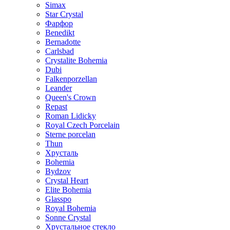
Simax
Star Crystal
Фарфор
Benedikt
Bernadotte
Carlsbad
Crystalite Bohemia
Dubi
Falkenporzellan
Leander
Queen's Crown
Repast
Roman Lidicky
Royal Czech Porcelain
Sterne porcelan
Thun
Хрусталь
Bohemia
Bydzov
Crystal Heart
Elite Bohemia
Glasspo
Royal Bohemia
Sonne Crystal
Хрустальное стекло