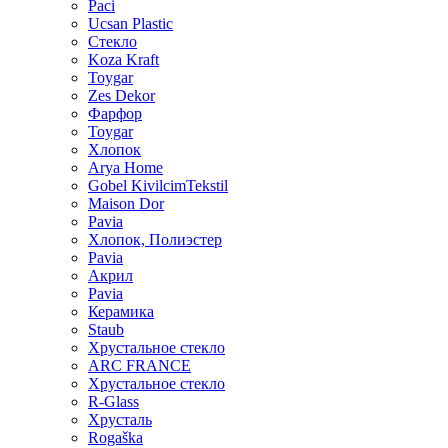
Paci
Ucsan Plastic
Стекло
Koza Kraft
Toygar
Zes Dekor
Фарфор
Toygar
Хлопок
Arya Home
Gobel KivilcimTekstil
Maison Dor
Pavia
Хлопок, Полиэстер
Pavia
Акрил
Pavia
Керамика
Staub
Хрустальное стекло
ARC FRANCE
Хрустальное стекло
R-Glass
Хрусталь
Rogaška