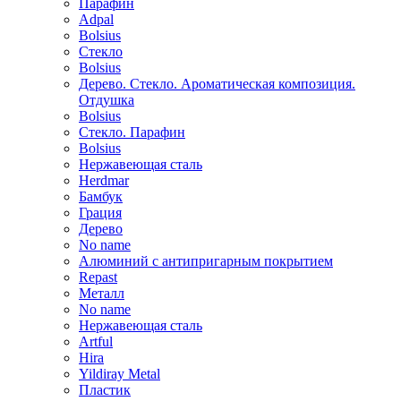
Парафин
Adpal
Bolsius
Стекло
Bolsius
Дерево. Стекло. Ароматическая композиция.
Отдушка
Bolsius
Стекло. Парафин
Bolsius
Нержавеющая сталь
Herdmar
Бамбук
Грация
Дерево
No name
Алюминий с антипригарным покрытием
Repast
Металл
No name
Нержавеющая сталь
Artful
Hira
Yildiray Metal
Пластик