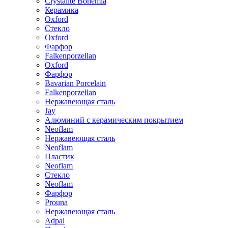
Crystalite Bohemia
Керамика
Oxford
Стекло
Oxford
Фарфор
Falkenporzellan
Oxford
Фарфор
Bavarian Porcelain
Falkenporzellan
Нержавеющая сталь
Jay
Алюминий с керамическим покрытием
Neoflam
Нержавеющая сталь
Neoflam
Пластик
Neoflam
Стекло
Neoflam
Фарфор
Prouna
Нержавеющая сталь
Adpal