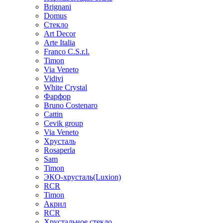
Brignani
Domus
Стекло
Art Decor
Arte Italia
Franco C.S.r.l.
Timon
Via Veneto
Vidivi
White Crystal
Фарфор
Bruno Costenaro
Cattin
Cevik group
Via Veneto
Хрусталь
Rosaperla
Sam
Timon
ЭКО-хрусталь(Luxion)
RCR
Timon
Акрил
RCR
Хрустальное стекло