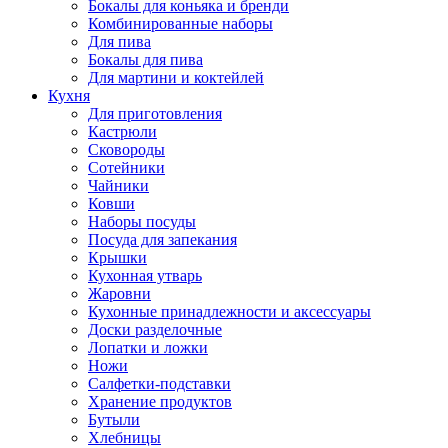
Бокалы для коньяка и бренди
Комбинированные наборы
Для пива
Бокалы для пива
Для мартини и коктейлей
Кухня
Для приготовления
Кастрюли
Сковороды
Сотейники
Чайники
Ковши
Наборы посуды
Посуда для запекания
Крышки
Кухонная утварь
Жаровни
Кухонные принадлежности и аксессуары
Доски разделочные
Лопатки и ложки
Ножи
Салфетки-подставки
Хранение продуктов
Бутыли
Хлебницы