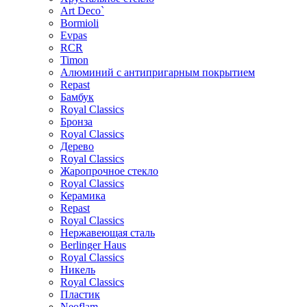
Art Deco`
Bormioli
Evpas
RCR
Timon
Алюминий с антипригарным покрытием
Repast
Бамбук
Royal Classics
Бронза
Royal Classics
Дерево
Royal Classics
Жаропрочное стекло
Royal Classics
Керамика
Repast
Royal Classics
Нержавеющая сталь
Berlinger Haus
Royal Classics
Никель
Royal Classics
Пластик
Neoflam