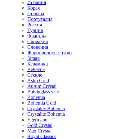
Испания
Корея
Польша
Португалия
Россия
Турция
Франция
Словакия
Словения
Жаропрочное стекло
Simax
Керамика
Bellevue
Стекло
Astra Gold
Aurum Crystal
Balvinglass s.r.o.
Bohemia
Bohemia Gold
Crystalex Bohemia
Crystalite Bohemia
Egermann
Gold Crystal
Max Crystal
Royal Classics