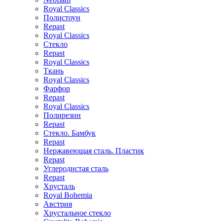
Royal Classics
Полистоун
Repast
Royal Classics
Стекло
Repast
Royal Classics
Ткань
Royal Classics
Фарфор
Repast
Royal Classics
Полирезин
Repast
Стекло. Бамбук
Repast
Нержавеющая сталь. Пластик
Repast
Углеродистая сталь
Repast
Хрусталь
Royal Bohemia
Австрия
Хрустальное стекло