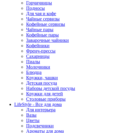
Горчичницы
Подносы
Для чая и кофе
Чайные сервизы
Кофейные сервизы
Чайные пары
Кофейные пары
Заварочные чайники
Кофейники
Френч-прессы
Сахарницы
Пиалы
Молочники
Блюдца
Кружки, чашки
Детская посуда
Наборы детской посуды
Кружки для детей
Столовые приборы
LifeStyle - Все для дома
Для интерьера
Вазы
Цветы
Подсвечники
Ароматы для дома