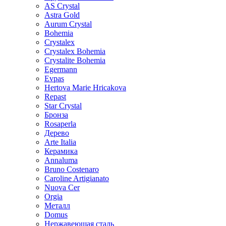
AS Crystal
Astra Gold
Aurum Crystal
Bohemia
Crystalex
Crystalex Bohemia
Crystalite Bohemia
Egermann
Evpas
Hertova Marie Hricakova
Repast
Star Crystal
Бронза
Rosaperla
Дерево
Arte Italia
Керамика
Annaluma
Bruno Costenaro
Caroline Artigianato
Nuova Cer
Orgia
Металл
Domus
Нержавеющая сталь