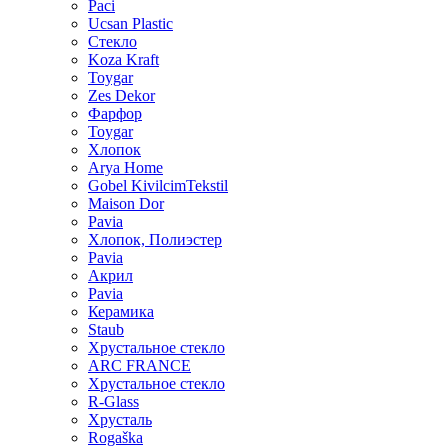
Paci
Ucsan Plastic
Стекло
Koza Kraft
Toygar
Zes Dekor
Фарфор
Toygar
Хлопок
Arya Home
Gobel KivilcimTekstil
Maison Dor
Pavia
Хлопок, Полиэстер
Pavia
Акрил
Pavia
Керамика
Staub
Хрустальное стекло
ARC FRANCE
Хрустальное стекло
R-Glass
Хрусталь
Rogaška