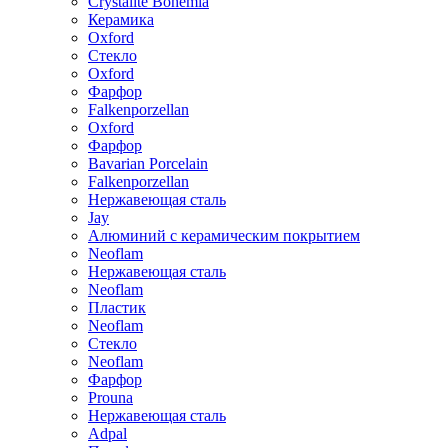
Crystalite Bohemia
Керамика
Oxford
Стекло
Oxford
Фарфор
Falkenporzellan
Oxford
Фарфор
Bavarian Porcelain
Falkenporzellan
Нержавеющая сталь
Jay
Алюминий с керамическим покрытием
Neoflam
Нержавеющая сталь
Neoflam
Пластик
Neoflam
Стекло
Neoflam
Фарфор
Prouna
Нержавеющая сталь
Adpal