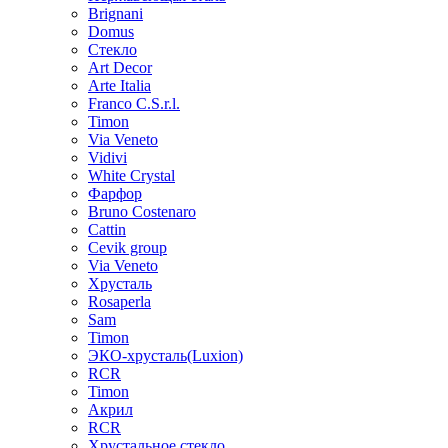
Brignani
Domus
Стекло
Art Decor
Arte Italia
Franco C.S.r.l.
Timon
Via Veneto
Vidivi
White Crystal
Фарфор
Bruno Costenaro
Cattin
Cevik group
Via Veneto
Хрусталь
Rosaperla
Sam
Timon
ЭКО-хрусталь(Luxion)
RCR
Timon
Акрил
RCR
Хрустальное стекло