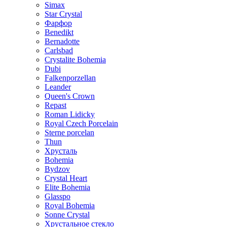
Simax
Star Crystal
Фарфор
Benedikt
Bernadotte
Carlsbad
Crystalite Bohemia
Dubi
Falkenporzellan
Leander
Queen's Crown
Repast
Roman Lidicky
Royal Czech Porcelain
Sterne porcelan
Thun
Хрусталь
Bohemia
Bydzov
Crystal Heart
Elite Bohemia
Glasspo
Royal Bohemia
Sonne Crystal
Хрустальное стекло