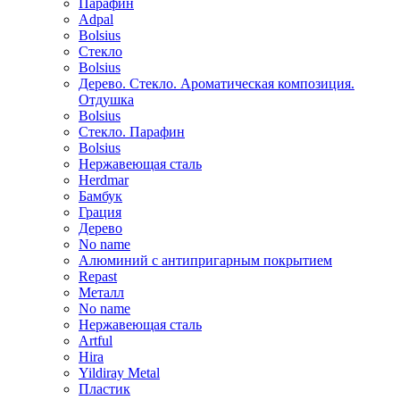
Парафин
Adpal
Bolsius
Стекло
Bolsius
Дерево. Стекло. Ароматическая композиция.
Отдушка
Bolsius
Стекло. Парафин
Bolsius
Нержавеющая сталь
Herdmar
Бамбук
Грация
Дерево
No name
Алюминий с антипригарным покрытием
Repast
Металл
No name
Нержавеющая сталь
Artful
Hira
Yildiray Metal
Пластик