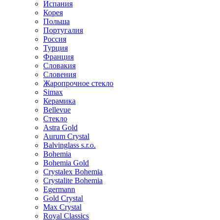
Испания
Корея
Польша
Португалия
Россия
Турция
Франция
Словакия
Словения
Жаропрочное стекло
Simax
Керамика
Bellevue
Стекло
Astra Gold
Aurum Crystal
Balvinglass s.r.o.
Bohemia
Bohemia Gold
Crystalex Bohemia
Crystalite Bohemia
Egermann
Gold Crystal
Max Crystal
Royal Classics