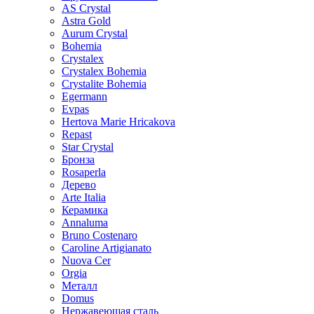
AS Crystal
Astra Gold
Aurum Crystal
Bohemia
Crystalex
Crystalex Bohemia
Crystalite Bohemia
Egermann
Evpas
Hertova Marie Hricakova
Repast
Star Crystal
Бронза
Rosaperla
Дерево
Arte Italia
Керамика
Annaluma
Bruno Costenaro
Caroline Artigianato
Nuova Cer
Orgia
Металл
Domus
Нержавеющая сталь