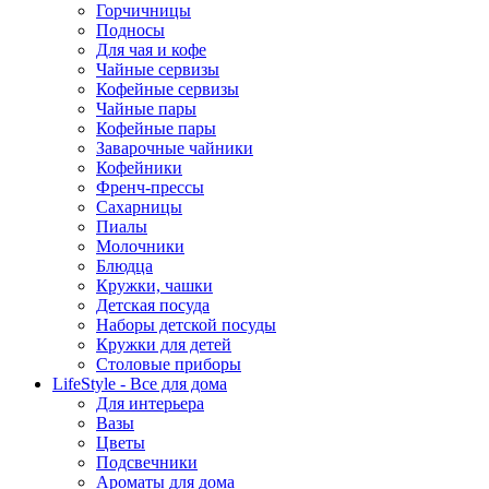
Горчичницы
Подносы
Для чая и кофе
Чайные сервизы
Кофейные сервизы
Чайные пары
Кофейные пары
Заварочные чайники
Кофейники
Френч-прессы
Сахарницы
Пиалы
Молочники
Блюдца
Кружки, чашки
Детская посуда
Наборы детской посуды
Кружки для детей
Столовые приборы
LifeStyle - Все для дома
Для интерьера
Вазы
Цветы
Подсвечники
Ароматы для дома