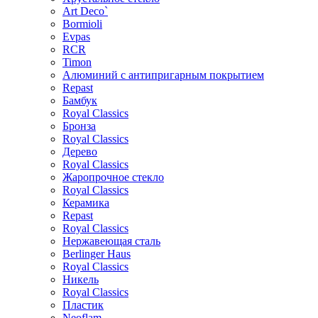
Art Deco`
Bormioli
Evpas
RCR
Timon
Алюминий с антипригарным покрытием
Repast
Бамбук
Royal Classics
Бронза
Royal Classics
Дерево
Royal Classics
Жаропрочное стекло
Royal Classics
Керамика
Repast
Royal Classics
Нержавеющая сталь
Berlinger Haus
Royal Classics
Никель
Royal Classics
Пластик
Neoflam