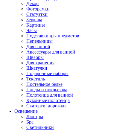
Декор
Фоторамки
Статуэтки
Зеркала
Картины
Часы
Подставки для предметов
Пепельницы
Для ванной
Аксессуары для ванной
Швабры
Для хранения
Шкатулки
Подарочные наборы
Текстиль
Постельное белье
Пледы и покрывала
Полотенца для ванной
Кухонные полотенца
Скатерти, дорожки
Освещение
Люстры
Бра
Светильники