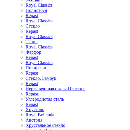
Royal Classics
Полистоун
Repast
Royal Classics
Стекло
Repast
Royal Classics
Ткань
Royal Classics
Фарфор
Repast
Royal Classics
Полирезин
Repast
Стекло. Бамбук
Repast
Нержавеющая сталь. Пластик
Repast
Углеродистая сталь
Repast
Хрусталь
Royal Bohemia
Австрия
Хрустальное стекло