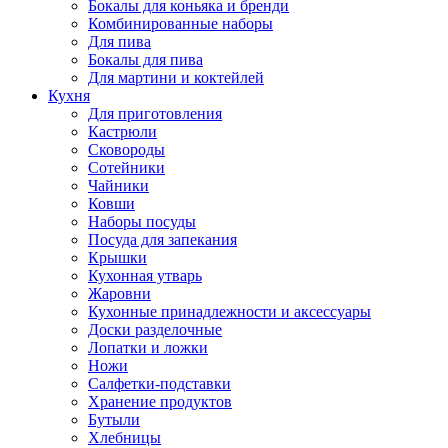
Бокалы для коньяка и бренди
Комбинированные наборы
Для пива
Бокалы для пива
Для мартини и коктейлей
Кухня
Для приготовления
Кастрюли
Сковороды
Сотейники
Чайники
Ковши
Наборы посуды
Посуда для запекания
Крышки
Кухонная утварь
Жаровни
Кухонные принадлежности и аксессуары
Доски разделочные
Лопатки и ложки
Ножи
Салфетки-подставки
Хранение продуктов
Бутыли
Хлебницы