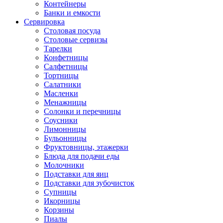
Контейнеры
Банки и емкости
Сервировка
Столовая посуда
Столовые сервизы
Тарелки
Конфетницы
Салфетницы
Тортницы
Салатники
Масленки
Менажницы
Солонки и перечницы
Соусники
Лимонницы
Бульонницы
Фруктовницы, этажерки
Блюда для подачи еды
Молочники
Подставки для яиц
Подставки для зубочисток
Супницы
Икорницы
Корзины
Пиалы