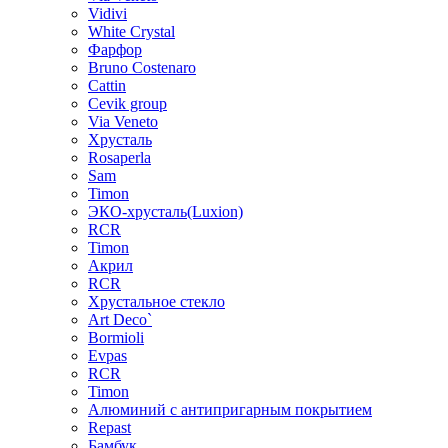
Vidivi
White Crystal
Фарфор
Bruno Costenaro
Cattin
Cevik group
Via Veneto
Хрусталь
Rosaperla
Sam
Timon
ЭКО-хрусталь(Luxion)
RCR
Timon
Акрил
RCR
Хрустальное стекло
Art Deco`
Bormioli
Evpas
RCR
Timon
Алюминий с антипригарным покрытием
Repast
Бамбук