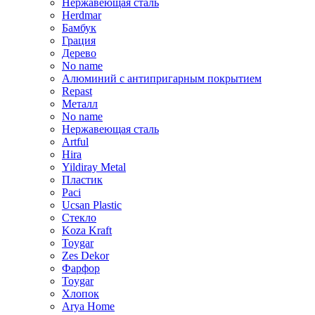
Нержавеющая сталь
Herdmar
Бамбук
Грация
Дерево
No name
Алюминий с антипригарным покрытием
Repast
Металл
No name
Нержавеющая сталь
Artful
Hira
Yildiray Metal
Пластик
Paci
Ucsan Plastic
Стекло
Koza Kraft
Toygar
Zes Dekor
Фарфор
Toygar
Хлопок
Arya Home