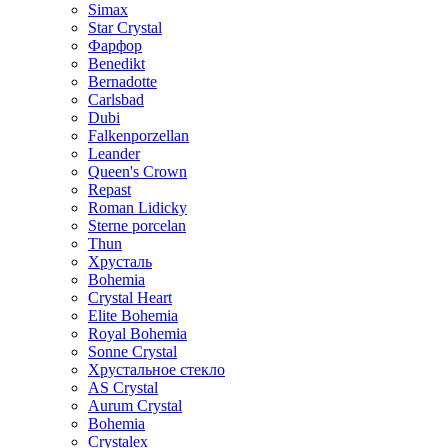
Simax
Star Crystal
Фарфор
Benedikt
Bernadotte
Carlsbad
Dubi
Falkenporzellan
Leander
Queen's Crown
Repast
Roman Lidicky
Sterne porcelan
Thun
Хрусталь
Bohemia
Crystal Heart
Elite Bohemia
Royal Bohemia
Sonne Crystal
Хрустальное стекло
AS Crystal
Aurum Crystal
Bohemia
Crystalex