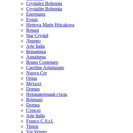
Crystalex Bohemia
Crystalite Bohemia
Egermann
Evpas
Hertova Marie Hricakova
Repast
Star Crystal
Дерево
Arte Italia
Керамика
Annaluma
Bruno Costenaro
Caroline Artigianato
Nuova Cer
Orgia
Металл
Domus
Нержавеющая сталь
Brignani
Domus
Стекло
Arte Italia
Franco C.S.r.l.
Timon
Via Veneto