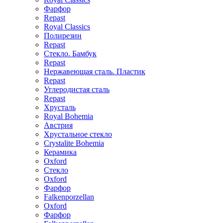
Фарфор
Repast
Royal Classics
Полирезин
Repast
Стекло. Бамбук
Repast
Нержавеющая сталь. Пластик
Repast
Углеродистая сталь
Repast
Хрусталь
Royal Bohemia
Австрия
Хрустальное стекло
Crystalite Bohemia
Керамика
Oxford
Стекло
Oxford
Фарфор
Falkenporzellan
Oxford
Фарфор