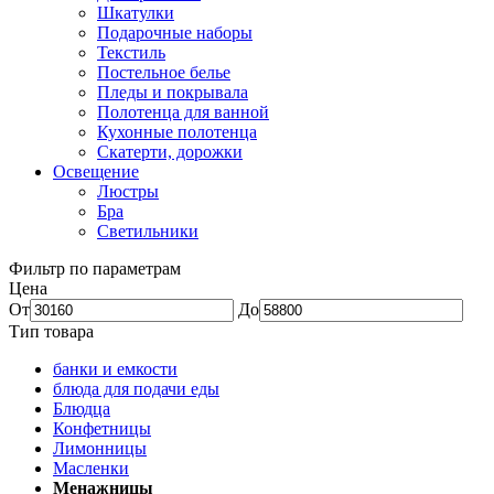
Шкатулки
Подарочные наборы
Текстиль
Постельное белье
Пледы и покрывала
Полотенца для ванной
Кухонные полотенца
Скатерти, дорожки
Освещение
Люстры
Бра
Светильники
Фильтр по параметрам
Цена
От
До
Тип товара
банки и емкости
блюда для подачи еды
Блюдца
Конфетницы
Лимонницы
Масленки
Менажницы