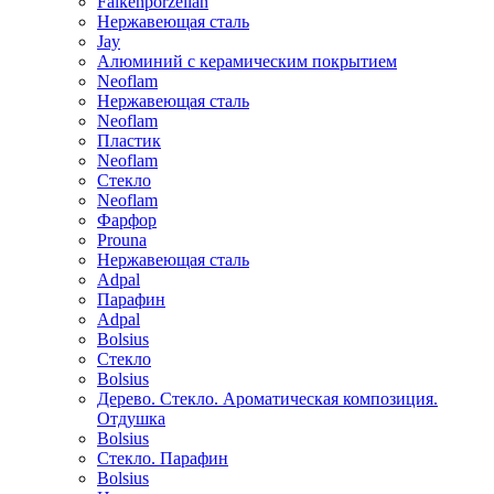
Falkenporzellan
Нержавеющая сталь
Jay
Алюминий с керамическим покрытием
Neoflam
Нержавеющая сталь
Neoflam
Пластик
Neoflam
Стекло
Neoflam
Фарфор
Prouna
Нержавеющая сталь
Adpal
Парафин
Adpal
Bolsius
Стекло
Bolsius
Дерево. Стекло. Ароматическая композиция.
Отдушка
Bolsius
Стекло. Парафин
Bolsius