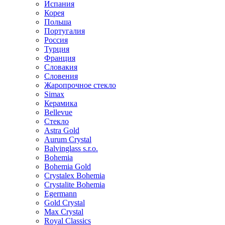
Испания
Корея
Польша
Португалия
Россия
Турция
Франция
Словакия
Словения
Жаропрочное стекло
Simax
Керамика
Bellevue
Стекло
Astra Gold
Aurum Crystal
Balvinglass s.r.o.
Bohemia
Bohemia Gold
Crystalex Bohemia
Crystalite Bohemia
Egermann
Gold Crystal
Max Crystal
Royal Classics