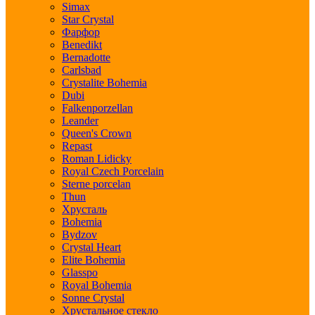
Simax
Star Crystal
Фарфор
Benedikt
Bernadotte
Carlsbad
Crystalite Bohemia
Dubi
Falkenporzellan
Leander
Queen's Crown
Repast
Roman Lidicky
Royal Czech Porcelain
Sterne porcelan
Thun
Хрусталь
Bohemia
Bydzov
Crystal Heart
Elite Bohemia
Glasspo
Royal Bohemia
Sonne Crystal
Хрустальное стекло