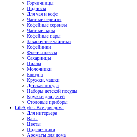
Горчичницы
Подносы
Для чая и кофе
Чайные сервизы
Кофейные сервизы
Чайные пары
Кофейные пары
Заварочные чайники
Кофейники
Френч-прессы
Сахарницы
Пиалы
Молочники
Блюдца
Кружки, чашки
Детская посуда
Наборы детской посуды
Кружки для детей
Столовые приборы
LifeStyle - Все для дома
Для интерьера
Вазы
Цветы
Подсвечники
Ароматы для дома