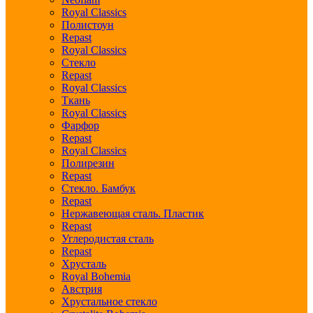
Royal Classics
Полистоун
Repast
Royal Classics
Стекло
Repast
Royal Classics
Ткань
Royal Classics
Фарфор
Repast
Royal Classics
Полирезин
Repast
Стекло. Бамбук
Repast
Нержавеющая сталь. Пластик
Repast
Углеродистая сталь
Repast
Хрусталь
Royal Bohemia
Австрия
Хрустальное стекло