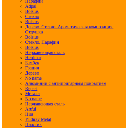
Парафин
Adpal
Bolsius
Стекло
Bolsius
Дерево. Стекло. Ароматическая композиция.
Отдушка
Bolsius
Стекло. Парафин
Bolsius
Нержавеющая сталь
Herdmar
Бамбук
Грация
Дерево
No name
Алюминий с антипригарным покрытием
Repast
Металл
No name
Нержавеющая сталь
Artful
Hira
Yildiray Metal
Пластик