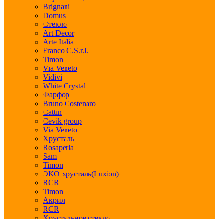
Brignani
Domus
Стекло
Art Decor
Arte Italia
Franco C.S.r.l.
Timon
Via Veneto
Vidivi
White Crystal
Фарфор
Bruno Costenaro
Cattin
Cevik group
Via Veneto
Хрусталь
Rosaperla
Sam
Timon
ЭКО-хрусталь(Luxion)
RCR
Timon
Акрил
RCR
Хрустальное стекло