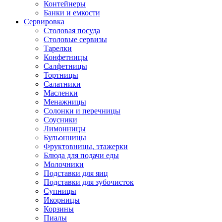
Контейнеры
Банки и емкости
Сервировка
Столовая посуда
Столовые сервизы
Тарелки
Конфетницы
Салфетницы
Тортницы
Салатники
Масленки
Менажницы
Солонки и перечницы
Соусники
Лимонницы
Бульонницы
Фруктовницы, этажерки
Блюда для подачи еды
Молочники
Подставки для яиц
Подставки для зубочисток
Супницы
Икорницы
Корзины
Пиалы