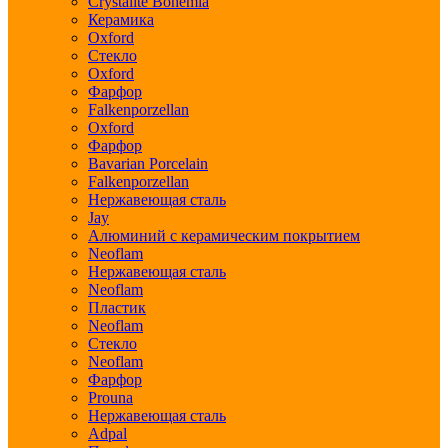
Crystalite Bohemia
Керамика
Oxford
Стекло
Oxford
Фарфор
Falkenporzellan
Oxford
Фарфор
Bavarian Porcelain
Falkenporzellan
Нержавеющая сталь
Jay
Алюминий с керамическим покрытием
Neoflam
Нержавеющая сталь
Neoflam
Пластик
Neoflam
Стекло
Neoflam
Фарфор
Prouna
Нержавеющая сталь
Adpal