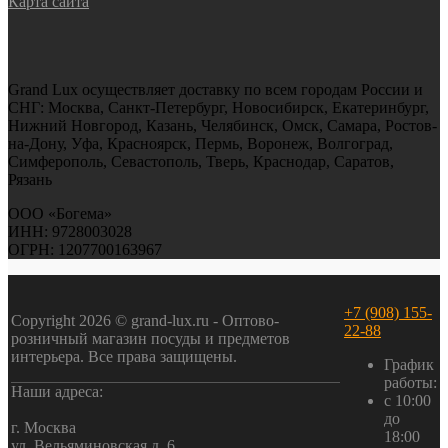
Карта сайта
Grand Lux осуществляет доставку по всем городам России и
СНГ: Москва, Санкт-Петербург, Новосибирск, Екатеринбург,
Нижний Новгород, Казань, Челябинск, Омск, Самара, Ростов-
на-Дону, Уфа, Красноярск, Пермь, Воронеж, Волгоград,
Симферополь, Севастополь, Тверь, Краснодар, Саратов,
Рязань
ООО «Богема»
ИНН: 9728003028
ОГРН: 1207700163967
+7 (908) 155-
Copyright 2026 © grand-lux.ru - Оптово-
22-88
розничный магазин посуды и предметов
интерьера. Все права защищены.
График
работы:
Наши адреса:
с 10:00
до
г. Москва
18:00
ул. Вельяминовская д. 6