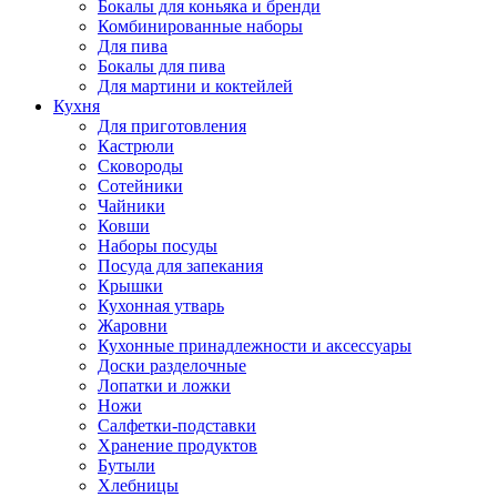
Бокалы для коньяка и бренди
Комбинированные наборы
Для пива
Бокалы для пива
Для мартини и коктейлей
Кухня
Для приготовления
Кастрюли
Сковороды
Сотейники
Чайники
Ковши
Наборы посуды
Посуда для запекания
Крышки
Кухонная утварь
Жаровни
Кухонные принадлежности и аксессуары
Доски разделочные
Лопатки и ложки
Ножи
Салфетки-подставки
Хранение продуктов
Бутыли
Хлебницы