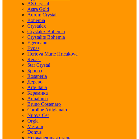
AS Crystal
Astra Gold
Aurum Crystal
Bohemia
Crystalex
Crystalex Bohemia
Crystalite Bohemia
Egermann
Evpas
Hertova Marie Hricakova
Repast
Star Crystal
Бронза
Rosaperla
Дерево
Arte Italia
Керамика
Annaluma
Bruno Costenaro
Caroline Artigianato
Nuova Cer
Orgia
Металл
Domus
Нержавеющая сталь