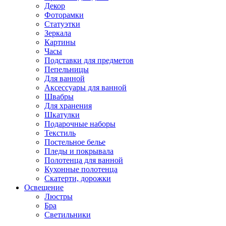
Декор
Фоторамки
Статуэтки
Зеркала
Картины
Часы
Подставки для предметов
Пепельницы
Для ванной
Аксессуары для ванной
Швабры
Для хранения
Шкатулки
Подарочные наборы
Текстиль
Постельное белье
Пледы и покрывала
Полотенца для ванной
Кухонные полотенца
Скатерти, дорожки
Освещение
Люстры
Бра
Светильники