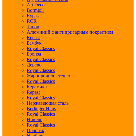
Art Deco`
Bormioli
Evpas
RCR
Timon
Алюминий с антипригарным покрытием
Repast
Бамбук
Royal Classics
Бронза
Royal Classics
Дерево
Royal Classics
Жаропрочное стекло
Royal Classics
Керамика
Repast
Royal Classics
Нержавеющая сталь
Berlinger Haus
Royal Classics
Никель
Royal Classics
Пластик
Neoflam