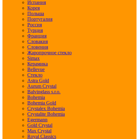
Испания
Корея
Польша
Португалия
Россия
Турция
Франция
Словакия
Словения
Жаропрочное стекло
Simax
Керамика
Bellevue
Стекло
Astra Gold
Aurum Crystal
Balvinglass s.r.o.
Bohemia
Bohemia Gold
Crystalex Bohemia
Crystalite Bohemia
Egermann
Gold Crystal
Max Crystal
Royal Classics