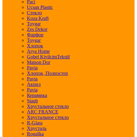
Paci
Ucsan Plastic
Стекло
Koza Kraft
Toygar
Zes Dekor
Фарфор
Toygar
Хлопок
Arya Home
Gobel KivilcimTekstil
Maison Dor
Pavia
Хлопок, Полиэстер
Pavia
Акрил
Pavia
Керамика
Staub
Хрустальное стекло
ARC FRANCE
Хрустальное стекло
R-Glass
Хрусталь
Rogaška