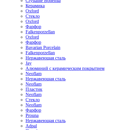
Crystalite Bohemia
Керамика
Oxford
Стекло
Oxford
Фарфор
Falkenporzellan
Oxford
Фарфор
Bavarian Porcelain
Falkenporzellan
Нержавеющая сталь
Jay
Алюминий с керамическим покрытием
Neoflam
Нержавеющая сталь
Neoflam
Пластик
Neoflam
Стекло
Neoflam
Фарфор
Prouna
Нержавеющая сталь
Adpal