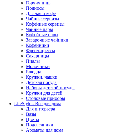
Горчичницы
Подносы
Для чая и кофе
Чайные сервизы
Кофейные сервизы
Чайные пары
Кофейные пары
Заварочные чайники
Кофейники
Френч-прессы
Сахарницы
Пиалы
Молочники
Блюдца
Кружки, чашки
Детская посуда
Наборы детской посуды
Кружки для детей
Столовые приборы
LifeStyle - Все для дома
Для интерьера
Вазы
Цветы
Подсвечники
Ароматы для дома