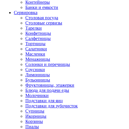
Контейнеры
Банки и емкости
Сервировка
Столовая посуда
Столовые сервизы
Тарелки
Конфетницы
Салфетницы
Тортницы
Салатники
Масленки
Менажницы
Солонки и перечницы
Соусники
Лимонницы
Бульонницы
Фруктовницы, этажерки
Блюда для подачи еды
Молочники
Подставки для яиц
Подставки для зубочисток
Супницы
Икорницы
Корзины
Пиалы