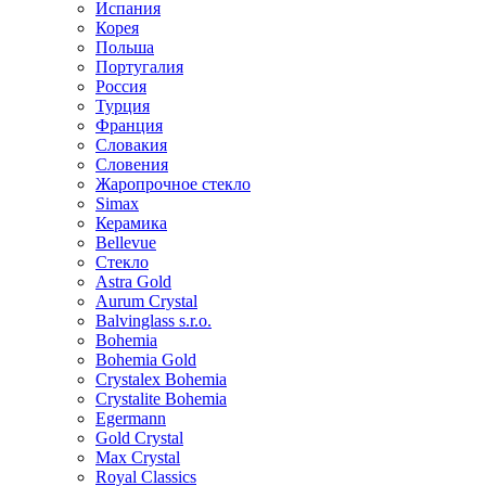
Испания
Корея
Польша
Португалия
Россия
Турция
Франция
Словакия
Словения
Жаропрочное стекло
Simax
Керамика
Bellevue
Стекло
Astra Gold
Aurum Crystal
Balvinglass s.r.o.
Bohemia
Bohemia Gold
Crystalex Bohemia
Crystalite Bohemia
Egermann
Gold Crystal
Max Crystal
Royal Classics