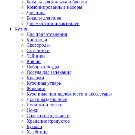
Бокалы для коньяка и бренди
Комбинированные наборы
Для пива
Бокалы для пива
Для мартини и коктейлей
Кухня
Для приготовления
Кастрюли
Сковороды
Сотейники
Чайники
Ковши
Наборы посуды
Посуда для запекания
Крышки
Кухонная утварь
Жаровни
Кухонные принадлежности и аксессуары
Доски разделочные
Лопатки и ложки
Ножи
Салфетки-подставки
Хранение продуктов
Бутыли
Хлебницы