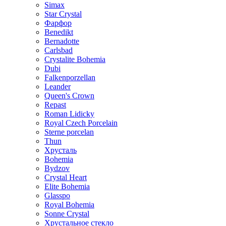
Simax
Star Crystal
Фарфор
Benedikt
Bernadotte
Carlsbad
Crystalite Bohemia
Dubi
Falkenporzellan
Leander
Queen's Crown
Repast
Roman Lidicky
Royal Czech Porcelain
Sterne porcelan
Thun
Хрусталь
Bohemia
Bydzov
Crystal Heart
Elite Bohemia
Glasspo
Royal Bohemia
Sonne Crystal
Хрустальное стекло