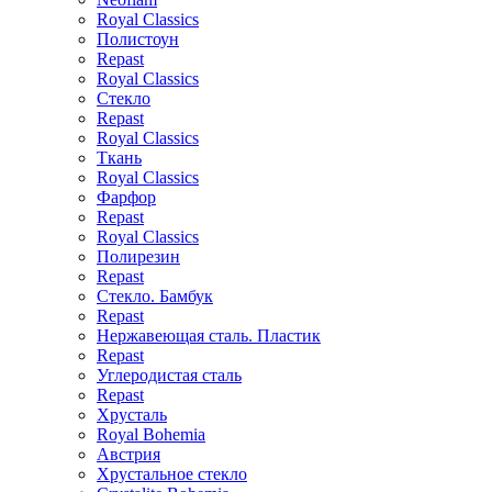
Royal Classics
Полистоун
Repast
Royal Classics
Стекло
Repast
Royal Classics
Ткань
Royal Classics
Фарфор
Repast
Royal Classics
Полирезин
Repast
Стекло. Бамбук
Repast
Нержавеющая сталь. Пластик
Repast
Углеродистая сталь
Repast
Хрусталь
Royal Bohemia
Австрия
Хрустальное стекло