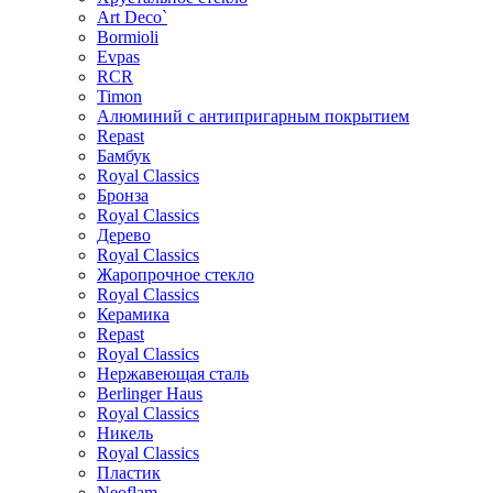
Art Deco`
Bormioli
Evpas
RCR
Timon
Алюминий с антипригарным покрытием
Repast
Бамбук
Royal Classics
Бронза
Royal Classics
Дерево
Royal Classics
Жаропрочное стекло
Royal Classics
Керамика
Repast
Royal Classics
Нержавеющая сталь
Berlinger Haus
Royal Classics
Никель
Royal Classics
Пластик
Neoflam