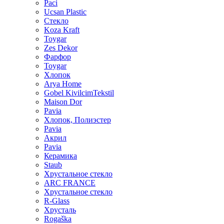
Paci
Ucsan Plastic
Стекло
Koza Kraft
Toygar
Zes Dekor
Фарфор
Toygar
Хлопок
Arya Home
Gobel KivilcimTekstil
Maison Dor
Pavia
Хлопок, Полиэстер
Pavia
Акрил
Pavia
Керамика
Staub
Хрустальное стекло
ARC FRANCE
Хрустальное стекло
R-Glass
Хрусталь
Rogaška