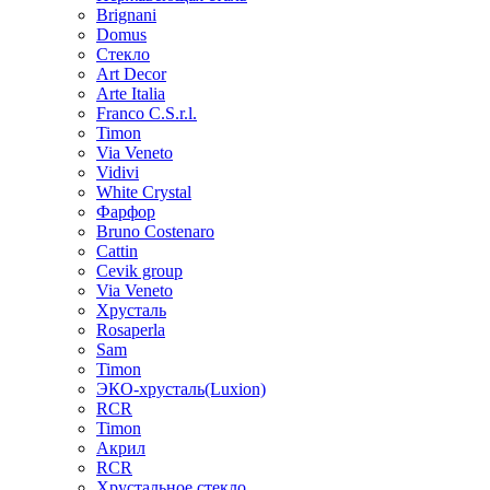
Brignani
Domus
Стекло
Art Decor
Arte Italia
Franco C.S.r.l.
Timon
Via Veneto
Vidivi
White Crystal
Фарфор
Bruno Costenaro
Cattin
Cevik group
Via Veneto
Хрусталь
Rosaperla
Sam
Timon
ЭКО-хрусталь(Luxion)
RCR
Timon
Акрил
RCR
Хрустальное стекло