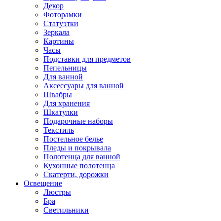
Декор
Фоторамки
Статуэтки
Зеркала
Картины
Часы
Подставки для предметов
Пепельницы
Для ванной
Аксессуары для ванной
Швабры
Для хранения
Шкатулки
Подарочные наборы
Текстиль
Постельное белье
Пледы и покрывала
Полотенца для ванной
Кухонные полотенца
Скатерти, дорожки
Освещение
Люстры
Бра
Светильники