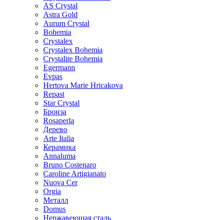
AS Crystal
Astra Gold
Aurum Crystal
Bohemia
Crystalex
Crystalex Bohemia
Crystalite Bohemia
Egermann
Evpas
Hertova Marie Hricakova
Repast
Star Crystal
Бронза
Rosaperla
Дерево
Arte Italia
Керамика
Annaluma
Bruno Costenaro
Caroline Artigianato
Nuova Cer
Orgia
Металл
Domus
Нержавеющая сталь