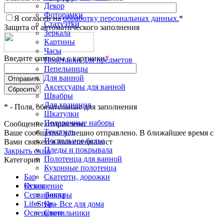
Декор
Фоторамки
Я согласен на
обработку персональных данных.
*
Статуэтки
Защита от автоматического заполнения
Зеркала
Картины
Часы
Введите символы с картинки
*
Подставки для предметов
Пепельницы
Для ванной
Аксессуары для ванной
Швабры
Для хранения
*
- Поля, обязательные для заполнения
Шкатулки
Подарочные наборы
Сообщение отправлено
Текстиль
Ваше сообщение успешно отправлено. В ближайшее время с
Постельное белье
Вами свяжется наш специалист
Пледы и покрывала
Закрыть окно
Полотенца для ванной
Категории
Кухонные полотенца
Бар
Скатерти, дорожки
Кухня
Освещение
Сервировка
Люстры
LifeStyle - Все для дома
Бра
Освещение
Светильники