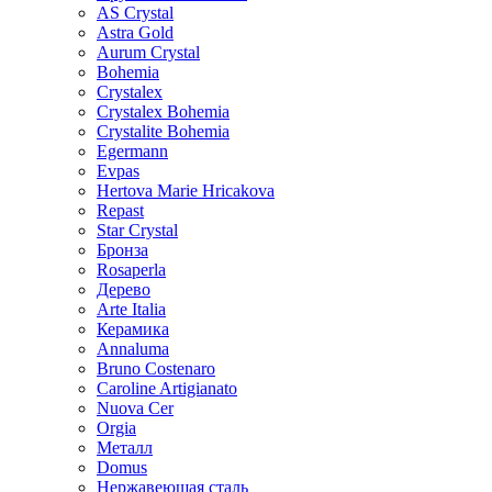
AS Crystal
Astra Gold
Aurum Crystal
Bohemia
Crystalex
Crystalex Bohemia
Crystalite Bohemia
Egermann
Evpas
Hertova Marie Hricakova
Repast
Star Crystal
Бронза
Rosaperla
Дерево
Arte Italia
Керамика
Annaluma
Bruno Costenaro
Caroline Artigianato
Nuova Cer
Orgia
Металл
Domus
Нержавеющая сталь