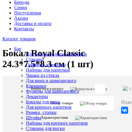
Бренды
Серии
Поступления
Акции
Доставка и оплата
Контакты
Каталог товаров
Бар
Бокал Royal Classic
Для безалкогольных напитков
Стаканы
24.3*7.5*8.3 см (1 шт)
Графины, кувшины
Наборы для напитков
Чашки из стекла
Для вина и шампанского
Креманки
Вернуться в раздел
C
Фужеры для шампанского
Артикул:
Декантеры
55331
Бокалы для вина
Поде
Обзор товара
Для крепких напитков
Рюмки, стопки
Описани
Характеристики
Штофы
товара:
Наборы для крепких напитков
Бокал
Стаканы для виски
Royal