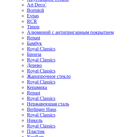
Art Deco`
Bormioli
Evpas
RCR
Timon
Алюминий с антипригарным покрытием
Repast
Бамбук
Royal Classics
Бронза
Royal Classics
Дерево
Royal Classics
Жаропрочное стекло
Royal Classics
Керамика
Repast
Royal Classics
Нержавеющая сталь
Berlinger Haus
Royal Classics
Никель
Royal Classics
Пластик
Neoflam