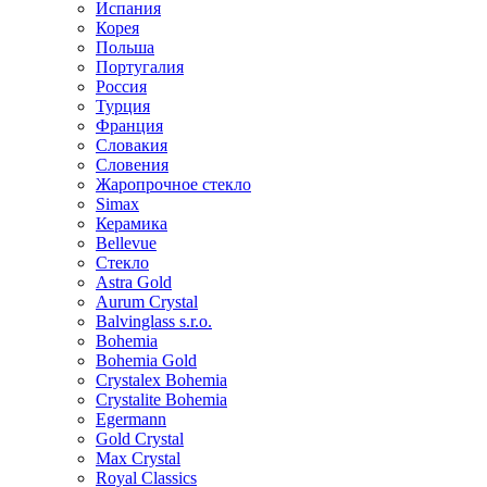
Испания
Корея
Польша
Португалия
Россия
Турция
Франция
Словакия
Словения
Жаропрочное стекло
Simax
Керамика
Bellevue
Стекло
Astra Gold
Aurum Crystal
Balvinglass s.r.o.
Bohemia
Bohemia Gold
Crystalex Bohemia
Crystalite Bohemia
Egermann
Gold Crystal
Max Crystal
Royal Classics