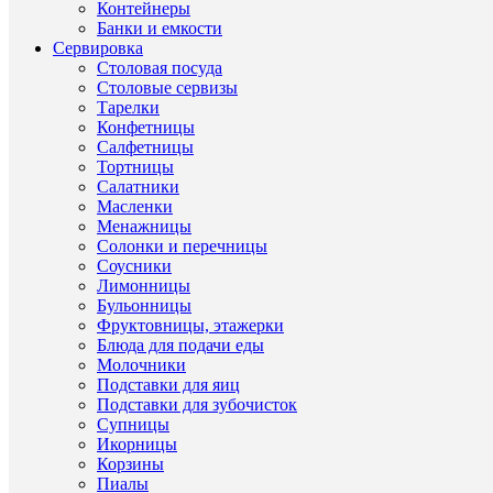
Контейнеры
Банки и емкости
ХА
Сервировка
Столовая посуда
Столовые сервизы
Тарелки
Про
Конфетницы
Салфетницы
бока
Тортницы
для
Салатники
вина
Масленки
Ти
Други
(КНР
Менажницы
това
товар
Стек
Солонки и перечницы
Roya
Соусники
Class
Лимонницы
Бульонницы
Ст
Други
КНР
Фруктовницы, этажерки
прои
товар
Блюда для подачи еды
Молочники
Други
Стек
Ма
Подставки для яиц
товар
Подставки для зубочисток
Roya
Други
Супницы
Бр
Class
товар
Икорницы
Корзины
Мыл
Други
Се
Пиалы
пузы
товар