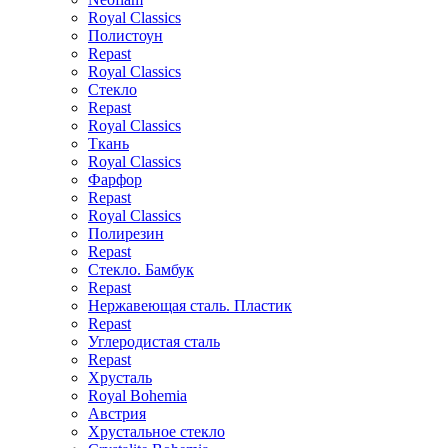
Royal Classics
Полистоун
Repast
Royal Classics
Стекло
Repast
Royal Classics
Ткань
Royal Classics
Фарфор
Repast
Royal Classics
Полирезин
Repast
Стекло. Бамбук
Repast
Нержавеющая сталь. Пластик
Repast
Углеродистая сталь
Repast
Хрусталь
Royal Bohemia
Австрия
Хрустальное стекло