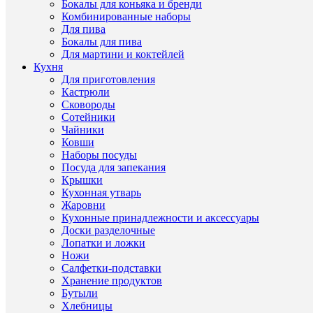
Бокалы для коньяка и бренди
Classic
Комбинированные наборы
24.3*7.5*8
Для пива
см
Бокалы для пива
(1
шт)
Для мартини и коктейлей
Кухня
Для приготовления
Характе
Все
Кастрюли
характ
Сковороды
Тип
бокалы
Сотейники
товара
для
Чайники
вина
(КНР,
Ковши
Стекло,
Наборы посуды
Royal
Посуда для запекания
Classics)
Крышки
Страна
КНР
Кухонная утварь
происхож
Жаровни
Материал
Стекло
Кухонные принадлежности и аксессуары
Бренд
Royal
Доски разделочные
Classics
Лопатки и ложки
Серия
Мыльны
Ножи
пузыри
Салфетки-подставки
Хранение продуктов
Бутыли
Хлебницы