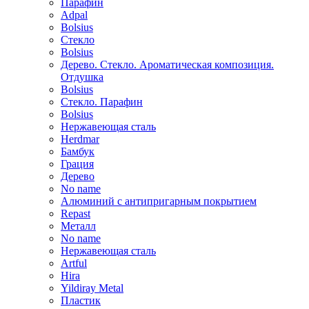
Парафин
Adpal
Bolsius
Стекло
Bolsius
Дерево. Стекло. Ароматическая композиция.
Отдушка
Bolsius
Стекло. Парафин
Bolsius
Нержавеющая сталь
Herdmar
Бамбук
Грация
Дерево
No name
Алюминий с антипригарным покрытием
Repast
Металл
No name
Нержавеющая сталь
Artful
Hira
Yildiray Metal
Пластик