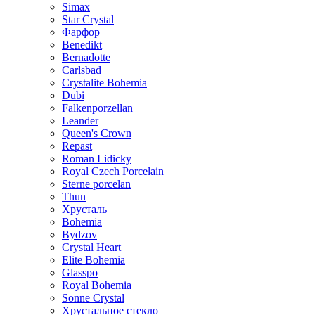
Simax
Star Crystal
Фарфор
Benedikt
Bernadotte
Carlsbad
Crystalite Bohemia
Dubi
Falkenporzellan
Leander
Queen's Crown
Repast
Roman Lidicky
Royal Czech Porcelain
Sterne porcelan
Thun
Хрусталь
Bohemia
Bydzov
Crystal Heart
Elite Bohemia
Glasspo
Royal Bohemia
Sonne Crystal
Хрустальное стекло