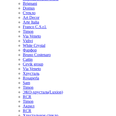
Brignani
Domus
Стекло
Art Decor
Arte Italia
Franco C.S.r.l.
Timon
Via Veneto
Vidivi
White Crystal
Фарфор
Bruno Costenaro
Cattin
Cevik group
Via Veneto
Хрусталь
Rosaperla
Sam
Timon
ЭКО-хрусталь(Luxion)
RCR
Timon
Акрил
RCR
Хрустальное стекло