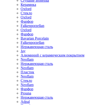
Crystalite Bohemia
Керамика
Oxford
Стекло
Oxford
Фарфор
Falkenporzellan
Oxford
Фарфор
Bavarian Porcelain
Falkenporzellan
Нержавеющая сталь
Jay
Алюминий с керамическим покрытием
Neoflam
Нержавеющая сталь
Neoflam
Пластик
Neoflam
Стекло
Neoflam
Фарфор
Prouna
Нержавеющая сталь
Adpal