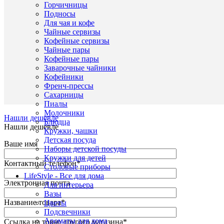
Горчичницы
Подносы
1150
Для чая и кофе
/
Ка
Чайные сервизы
1150
Кофейные сервизы
Пред
Чайные пары
дома
Кофейные пары
обих
Наз
Заварочные чайники
из
Кофейники
стекл
Френч-прессы
Сахарницы
Пиалы
Молочники
Нашли дешевле
Блюдца
Нашли дешевле
Кружки, чашки
Детская посуда
Ваше имя
Наборы детской посуды
Кружки для детей
Контактный телефон
*
Столовые приборы
LifeStyle - Все для дома
Электронная почта
Для интерьера
Вазы
Название товара
*
Цветы
Подсвечники
Ароматы для дома
Ссылка на товар другого магазина
*