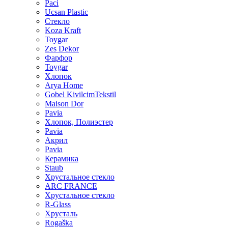
Paci
Ucsan Plastic
Стекло
Koza Kraft
Toygar
Zes Dekor
Фарфор
Toygar
Хлопок
Arya Home
Gobel KivilcimTekstil
Maison Dor
Pavia
Хлопок, Полиэстер
Pavia
Акрил
Pavia
Керамика
Staub
Хрустальное стекло
ARC FRANCE
Хрустальное стекло
R-Glass
Хрусталь
Rogaška