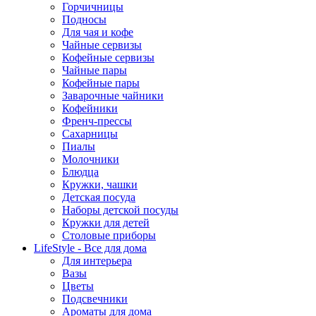
Горчичницы
Подносы
Для чая и кофе
Чайные сервизы
Кофейные сервизы
Чайные пары
Кофейные пары
Заварочные чайники
Кофейники
Френч-прессы
Сахарницы
Пиалы
Молочники
Блюдца
Кружки, чашки
Детская посуда
Наборы детской посуды
Кружки для детей
Столовые приборы
LifeStyle - Все для дома
Для интерьера
Вазы
Цветы
Подсвечники
Ароматы для дома