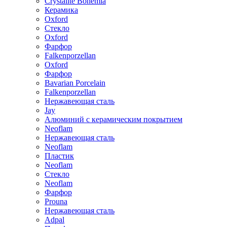
Crystalite Bohemia
Керамика
Oxford
Стекло
Oxford
Фарфор
Falkenporzellan
Oxford
Фарфор
Bavarian Porcelain
Falkenporzellan
Нержавеющая сталь
Jay
Алюминий с керамическим покрытием
Neoflam
Нержавеющая сталь
Neoflam
Пластик
Neoflam
Стекло
Neoflam
Фарфор
Prouna
Нержавеющая сталь
Adpal