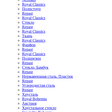
Royal Classics
Полистоун
Repast
Royal Classics
Стекло
Repast
Royal Classics
Ткань
Royal Classics
Фарфор
Repast
Royal Classics
Полирезин
Repast
Стекло. Бамбук
Repast
Нержавеющая сталь. Пластик
Repast
Углеродистая сталь
Repast
Хрусталь
Royal Bohemia
Австрия
Хрустальное стекло