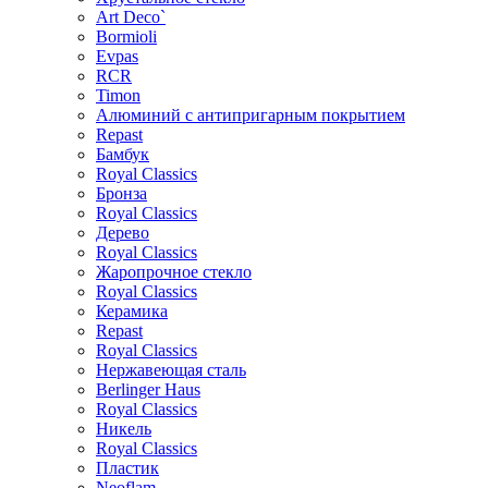
Art Deco`
Bormioli
Evpas
RCR
Timon
Алюминий с антипригарным покрытием
Repast
Бамбук
Royal Classics
Бронза
Royal Classics
Дерево
Royal Classics
Жаропрочное стекло
Royal Classics
Керамика
Repast
Royal Classics
Нержавеющая сталь
Berlinger Haus
Royal Classics
Никель
Royal Classics
Пластик
Neoflam