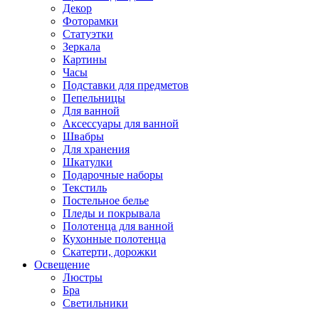
Декор
Фоторамки
Статуэтки
Зеркала
Картины
Часы
Подставки для предметов
Пепельницы
Для ванной
Аксессуары для ванной
Швабры
Для хранения
Шкатулки
Подарочные наборы
Текстиль
Постельное белье
Пледы и покрывала
Полотенца для ванной
Кухонные полотенца
Скатерти, дорожки
Освещение
Люстры
Бра
Светильники