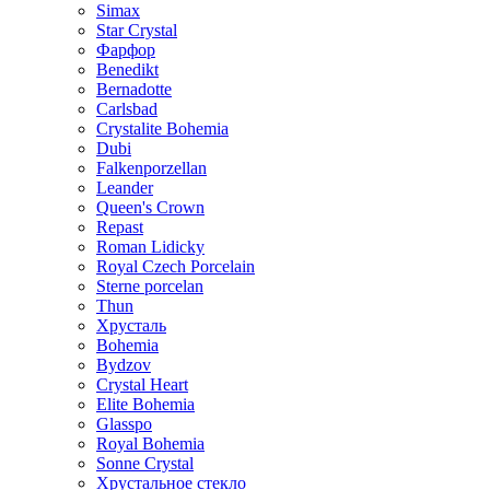
Simax
Star Crystal
Фарфор
Benedikt
Bernadotte
Carlsbad
Crystalite Bohemia
Dubi
Falkenporzellan
Leander
Queen's Crown
Repast
Roman Lidicky
Royal Czech Porcelain
Sterne porcelan
Thun
Хрусталь
Bohemia
Bydzov
Crystal Heart
Elite Bohemia
Glasspo
Royal Bohemia
Sonne Crystal
Хрустальное стекло