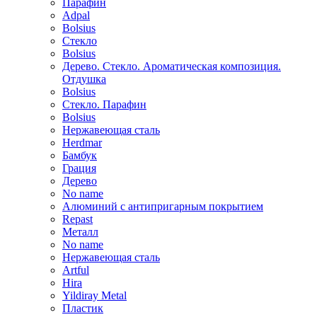
Парафин
Adpal
Bolsius
Стекло
Bolsius
Дерево. Стекло. Ароматическая композиция.
Отдушка
Bolsius
Стекло. Парафин
Bolsius
Нержавеющая сталь
Herdmar
Бамбук
Грация
Дерево
No name
Алюминий с антипригарным покрытием
Repast
Металл
No name
Нержавеющая сталь
Artful
Hira
Yildiray Metal
Пластик