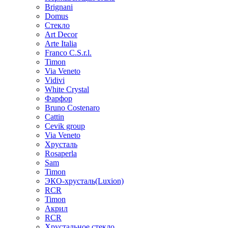
Brignani
Domus
Стекло
Art Decor
Arte Italia
Franco C.S.r.l.
Timon
Via Veneto
Vidivi
White Crystal
Фарфор
Bruno Costenaro
Cattin
Cevik group
Via Veneto
Хрусталь
Rosaperla
Sam
Timon
ЭКО-хрусталь(Luxion)
RCR
Timon
Акрил
RCR
Хрустальное стекло