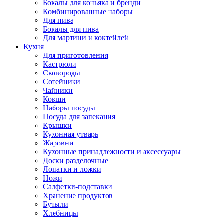
Бокалы для коньяка и бренди
Комбинированные наборы
Для пива
Бокалы для пива
Для мартини и коктейлей
Кухня
Для приготовления
Кастрюли
Сковороды
Сотейники
Чайники
Ковши
Наборы посуды
Посуда для запекания
Крышки
Кухонная утварь
Жаровни
Кухонные принадлежности и аксессуары
Доски разделочные
Лопатки и ложки
Ножи
Салфетки-подставки
Хранение продуктов
Бутыли
Хлебницы