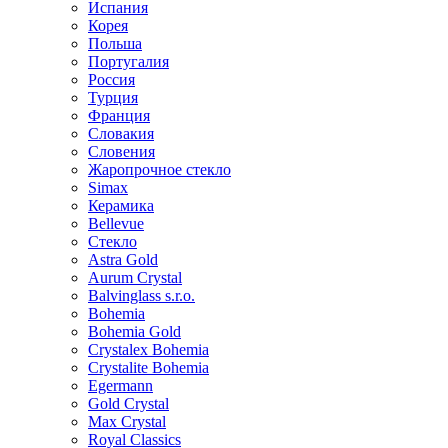
Испания
Корея
Польша
Португалия
Россия
Турция
Франция
Словакия
Словения
Жаропрочное стекло
Simax
Керамика
Bellevue
Стекло
Astra Gold
Aurum Crystal
Balvinglass s.r.o.
Bohemia
Bohemia Gold
Crystalex Bohemia
Crystalite Bohemia
Egermann
Gold Crystal
Max Crystal
Royal Classics