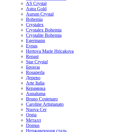
AS Crystal
Astra Gold
Aurum Crystal
Bohemia
Crystalex
Crystalex Bohemia
Crystalite Bohemia
Egermann
Evpas
Hertova Marie Hricakova
Repast
Star Crystal
Бронза
Rosaperla
Дерево
Arte Italia
Керамика
Annaluma
Bruno Costenaro
Caroline Artigianato
Nuova Cer
Orgia
Металл
Domus
Нержавеющая сталь