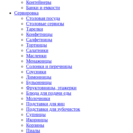
Контейнеры
Банки и емкости
Сервировка
Столовая посуда
Столовые сервизы
Тарелки
Конфетницы
Салфетницы
Тортницы
Салатники
Масленки
Менажницы
Солонки и перечницы
Соусники
Лимонницы
Бульонницы
Фруктовницы, этажерки
Блюда для подачи еды
Молочники
Подставки для яиц
Подставки для зубочисток
Супницы
Икорницы
Корзины
Пиалы