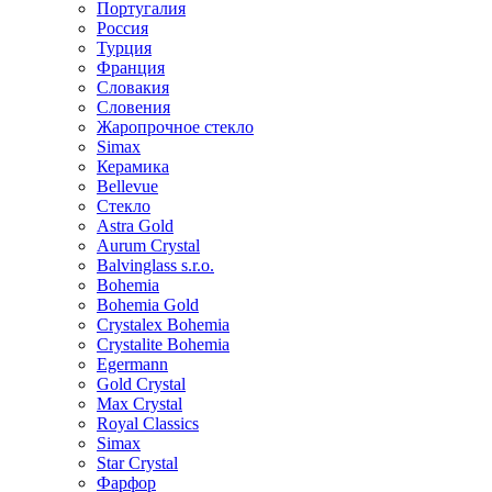
Португалия
Россия
Турция
Франция
Словакия
Словения
Жаропрочное стекло
Simax
Керамика
Bellevue
Стекло
Astra Gold
Aurum Crystal
Balvinglass s.r.o.
Bohemia
Bohemia Gold
Crystalex Bohemia
Crystalite Bohemia
Egermann
Gold Crystal
Max Crystal
Royal Classics
Simax
Star Crystal
Фарфор