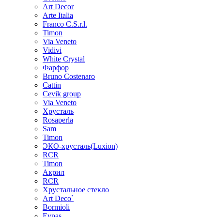
Art Decor
Arte Italia
Franco C.S.r.l.
Timon
Via Veneto
Vidivi
White Crystal
Фарфор
Bruno Costenaro
Cattin
Cevik group
Via Veneto
Хрусталь
Rosaperla
Sam
Timon
ЭКО-хрусталь(Luxion)
RCR
Timon
Акрил
RCR
Хрустальное стекло
Art Deco`
Bormioli
Evpas