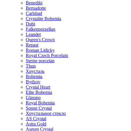
Benedikt
Bernadotte
Carlsbad
Crystalite Bohemia
Dubi
Falkenporzellan
Leander
Queen's Crown
Repast
Roman Lidicky
Royal Czech Porcelain
Sterne porcelan
Thun
Хрусталь
Bohemia
Bydzov
Crystal Heart
Elite Bohemia
Glasspo
Royal Bohemia
Sonne Crystal
Хрустальное стекло
AS Crystal
Astra Gold
Aurum Crystal