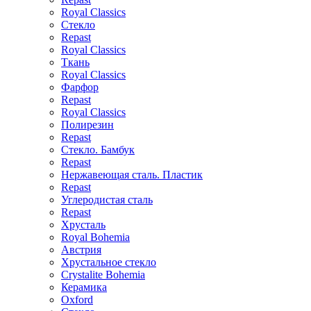
Royal Classics
Стекло
Repast
Royal Classics
Ткань
Royal Classics
Фарфор
Repast
Royal Classics
Полирезин
Repast
Стекло. Бамбук
Repast
Нержавеющая сталь. Пластик
Repast
Углеродистая сталь
Repast
Хрусталь
Royal Bohemia
Австрия
Хрустальное стекло
Crystalite Bohemia
Керамика
Oxford