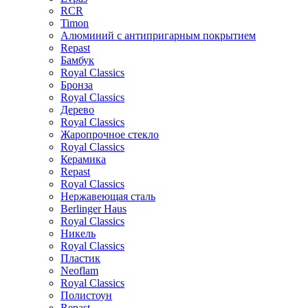
RCR
Timon
Алюминий с антипригарным покрытием
Repast
Бамбук
Royal Classics
Бронза
Royal Classics
Дерево
Royal Classics
Жаропрочное стекло
Royal Classics
Керамика
Repast
Royal Classics
Нержавеющая сталь
Berlinger Haus
Royal Classics
Никель
Royal Classics
Пластик
Neoflam
Royal Classics
Полистоун
Repast