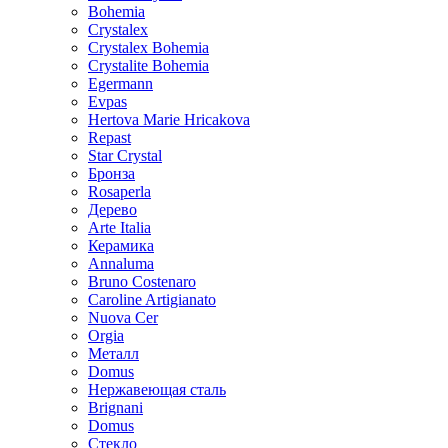
Bohemia
Crystalex
Crystalex Bohemia
Crystalite Bohemia
Egermann
Evpas
Hertova Marie Hricakova
Repast
Star Crystal
Бронза
Rosaperla
Дерево
Arte Italia
Керамика
Annaluma
Bruno Costenaro
Caroline Artigianato
Nuova Cer
Orgia
Металл
Domus
Нержавеющая сталь
Brignani
Domus
Стекло