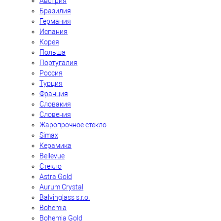
Австрия
Бразилия
Германия
Испания
Корея
Польша
Португалия
Россия
Турция
Франция
Словакия
Словения
Жаропрочное стекло
Simax
Керамика
Bellevue
Стекло
Astra Gold
Aurum Crystal
Balvinglass s.r.o.
Bohemia
Bohemia Gold