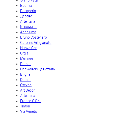
Star Crystal
Бронза
Rosaperla
Дерево
Arte Italia
Керамика
Annaluma
Bruno Costenaro
Caroline Artigianato
Nuova Cer
Orgia
Металл
Domus
Нержавеющая сталь
Brignani
Domus
Стекло
Art Decor
Arte Italia
Franco C.S.r.l.
Timon
Via Veneto