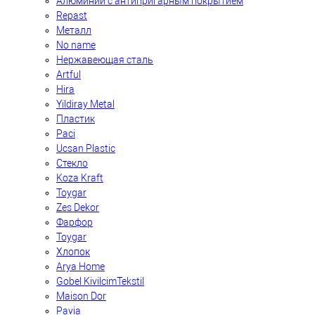
Алюминий с антипригарным покрытием
Repast
Металл
No name
Нержавеющая сталь
Artful
Hira
Yildiray Metal
Пластик
Paci
Ucsan Plastic
Стекло
Koza Kraft
Toygar
Zes Dekor
Фарфор
Toygar
Хлопок
Arya Home
Gobel KivilcimTekstil
Maison Dor
Pavia