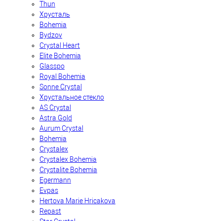
Thun
Хрусталь
Bohemia
Bydzov
Crystal Heart
Elite Bohemia
Glasspo
Royal Bohemia
Sonne Crystal
Хрустальное стекло
AS Crystal
Astra Gold
Aurum Crystal
Bohemia
Crystalex
Crystalex Bohemia
Crystalite Bohemia
Egermann
Evpas
Hertova Marie Hricakova
Repast