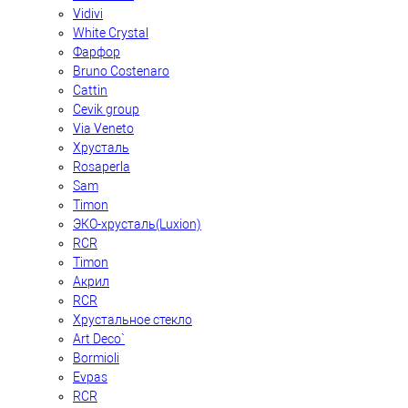
Vidivi
White Crystal
Фарфор
Bruno Costenaro
Cattin
Cevik group
Via Veneto
Хрусталь
Rosaperla
Sam
Timon
ЭКО-хрусталь(Luxion)
RCR
Timon
Акрил
RCR
Хрустальное стекло
Art Deco`
Bormioli
Evpas
RCR