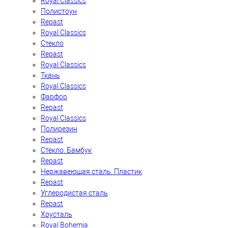
Royal Classics
Полистоун
Repast
Royal Classics
Стекло
Repast
Royal Classics
Ткань
Royal Classics
Фарфор
Repast
Royal Classics
Полирезин
Repast
Стекло. Бамбук
Repast
Нержавеющая сталь. Пластик
Repast
Углеродистая сталь
Repast
Хрусталь
Royal Bohemia