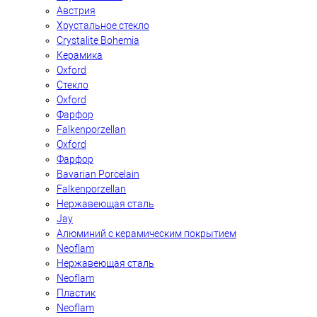
Австрия
Хрустальное стекло
Crystalite Bohemia
Керамика
Oxford
Стекло
Oxford
Фарфор
Falkenporzellan
Oxford
Фарфор
Bavarian Porcelain
Falkenporzellan
Нержавеющая сталь
Jay
Алюминий с керамическим покрытием
Neoflam
Нержавеющая сталь
Neoflam
Пластик
Neoflam