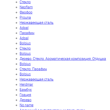
Стекло
Neoflam
Фарфор
Prouna
Нержавеющая сталь
Adpal
Парафин
Adpal
Bolsius
Стекло
Bolsius
Дерево. Стекло. Ароматическая композиция. Отдушка
Bolsius
Стекло. Парафин
Bolsius
Нержавеющая сталь
Herdmar
Бамбук
Грация
Дерево
No name