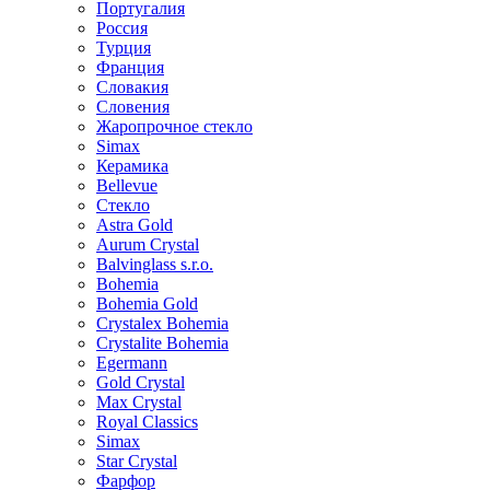
Португалия
Россия
Турция
Франция
Словакия
Словения
Жаропрочное стекло
Simax
Керамика
Bellevue
Стекло
Astra Gold
Aurum Crystal
Balvinglass s.r.o.
Bohemia
Bohemia Gold
Crystalex Bohemia
Crystalite Bohemia
Egermann
Gold Crystal
Max Crystal
Royal Classics
Simax
Star Crystal
Фарфор