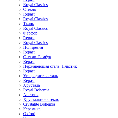
Royal Classics
Стекло
Repast
Royal Classics
Ткань
Royal Classics
Фарфор
Repast
Royal Classics
Полирезин
Repast
Стекло. Бамбук
Repast
Нержавеющая сталь. Пластик
Repast
Углеродистая сталь
Repast
Хрусталь
Royal Bohemia
Австрия
Хрустальное стекло
Crystalite Bohemia
Керамика
Oxford