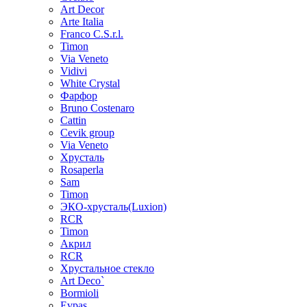
Art Decor
Arte Italia
Franco C.S.r.l.
Timon
Via Veneto
Vidivi
White Crystal
Фарфор
Bruno Costenaro
Cattin
Cevik group
Via Veneto
Хрусталь
Rosaperla
Sam
Timon
ЭКО-хрусталь(Luxion)
RCR
Timon
Акрил
RCR
Хрустальное стекло
Art Deco`
Bormioli
Evpas