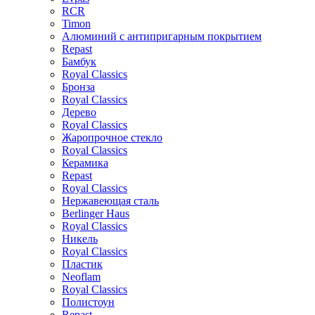
RCR
Timon
Алюминий с антипригарным покрытием
Repast
Бамбук
Royal Classics
Бронза
Royal Classics
Дерево
Royal Classics
Жаропрочное стекло
Royal Classics
Керамика
Repast
Royal Classics
Нержавеющая сталь
Berlinger Haus
Royal Classics
Никель
Royal Classics
Пластик
Neoflam
Royal Classics
Полистоун
Repast