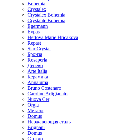
Bohemia
Crystalex
Crystalex Bohemia
Crystalite Bohemia
Egermann
Evpas
Hertova Marie Hricakova
Repast
Star Crystal
Бронза
Rosaperla
Дерево
Arte Italia
Керамика
Annaluma
Bruno Costenaro
Caroline Artigianato
Nuova Cer
Orgia
Металл
Domus
Нержавеющая сталь
Brignani
Domus
Стекло