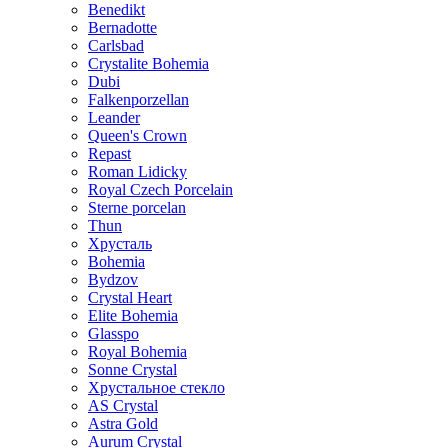
Benedikt
Bernadotte
Carlsbad
Crystalite Bohemia
Dubi
Falkenporzellan
Leander
Queen's Crown
Repast
Roman Lidicky
Royal Czech Porcelain
Sterne porcelan
Thun
Хрусталь
Bohemia
Bydzov
Crystal Heart
Elite Bohemia
Glasspo
Royal Bohemia
Sonne Crystal
Хрустальное стекло
AS Crystal
Astra Gold
Aurum Crystal