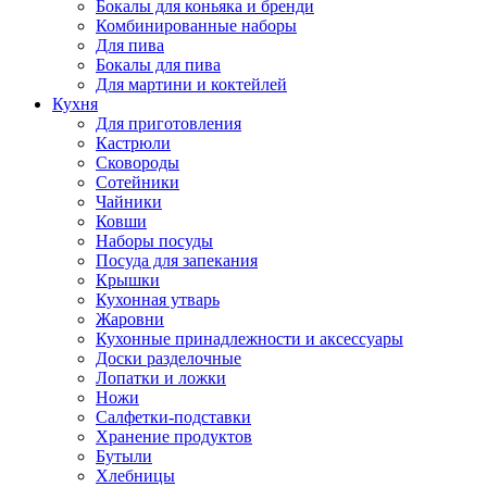
Бокалы для коньяка и бренди
Комбинированные наборы
Для пива
Бокалы для пива
Для мартини и коктейлей
Кухня
Для приготовления
Кастрюли
Сковороды
Сотейники
Чайники
Ковши
Наборы посуды
Посуда для запекания
Крышки
Кухонная утварь
Жаровни
Кухонные принадлежности и аксессуары
Доски разделочные
Лопатки и ложки
Ножи
Салфетки-подставки
Хранение продуктов
Бутыли
Хлебницы