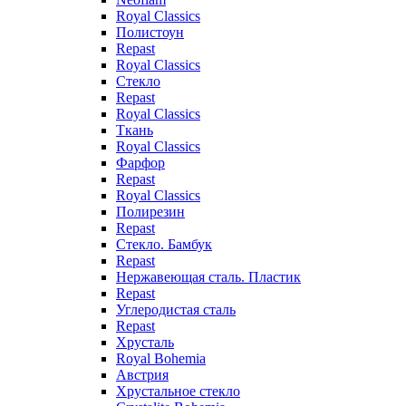
Royal Classics
Полистоун
Repast
Royal Classics
Стекло
Repast
Royal Classics
Ткань
Royal Classics
Фарфор
Repast
Royal Classics
Полирезин
Repast
Стекло. Бамбук
Repast
Нержавеющая сталь. Пластик
Repast
Углеродистая сталь
Repast
Хрусталь
Royal Bohemia
Австрия
Хрустальное стекло