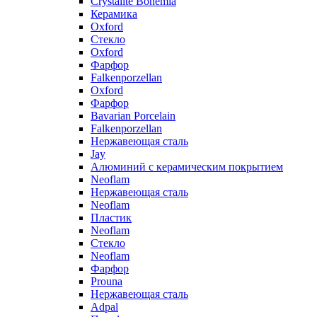
Crystalite Bohemia
Керамика
Oxford
Стекло
Oxford
Фарфор
Falkenporzellan
Oxford
Фарфор
Bavarian Porcelain
Falkenporzellan
Нержавеющая сталь
Jay
Алюминий с керамическим покрытием
Neoflam
Нержавеющая сталь
Neoflam
Пластик
Neoflam
Стекло
Neoflam
Фарфор
Prouna
Нержавеющая сталь
Adpal