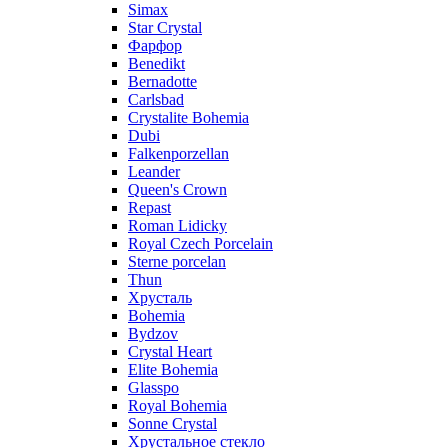
Simax
Star Crystal
Фарфор
Benedikt
Bernadotte
Carlsbad
Crystalite Bohemia
Dubi
Falkenporzellan
Leander
Queen's Crown
Repast
Roman Lidicky
Royal Czech Porcelain
Sterne porcelan
Thun
Хрусталь
Bohemia
Bydzov
Crystal Heart
Elite Bohemia
Glasspo
Royal Bohemia
Sonne Crystal
Хрустальное стекло