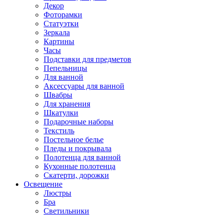
Декор
Фоторамки
Статуэтки
Зеркала
Картины
Часы
Подставки для предметов
Пепельницы
Для ванной
Аксессуары для ванной
Швабры
Для хранения
Шкатулки
Подарочные наборы
Текстиль
Постельное белье
Пледы и покрывала
Полотенца для ванной
Кухонные полотенца
Скатерти, дорожки
Освещение
Люстры
Бра
Светильники