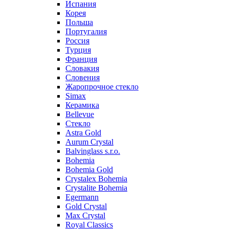
Испания
Корея
Польша
Португалия
Россия
Турция
Франция
Словакия
Словения
Жаропрочное стекло
Simax
Керамика
Bellevue
Стекло
Astra Gold
Aurum Crystal
Balvinglass s.r.o.
Bohemia
Bohemia Gold
Crystalex Bohemia
Crystalite Bohemia
Egermann
Gold Crystal
Max Crystal
Royal Classics