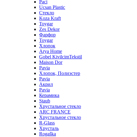
Paci
Ucsan Plastic
Стекло
Koza Kraft
Toygar
Zes Dekor
Фарфор
Toygar
Хлопок
Arya Home
Gobel KivilcimTekstil
Maison Dor
Pavia
Хлопок, Полиэстер
Pavia
Акрил
Pavia
Керамика
Staub
Хрустальное стекло
ARC FRANCE
Хрустальное стекло
R-Glass
Хрусталь
Rogaška