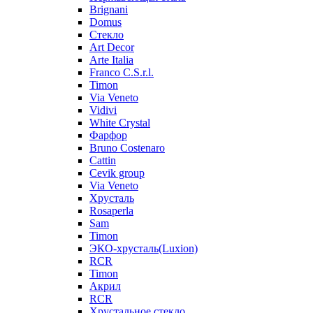
Brignani
Domus
Стекло
Art Decor
Arte Italia
Franco C.S.r.l.
Timon
Via Veneto
Vidivi
White Crystal
Фарфор
Bruno Costenaro
Cattin
Cevik group
Via Veneto
Хрусталь
Rosaperla
Sam
Timon
ЭКО-хрусталь(Luxion)
RCR
Timon
Акрил
RCR
Хрустальное стекло