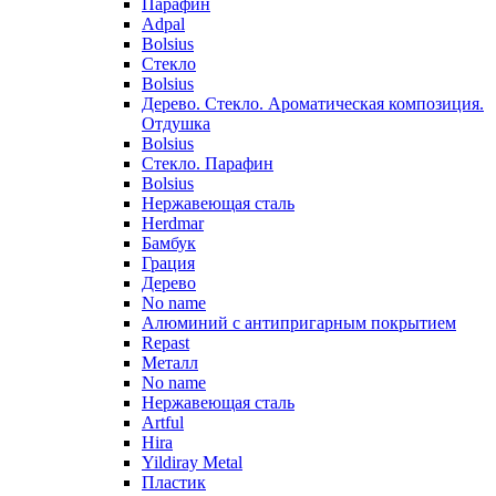
Парафин
Adpal
Bolsius
Стекло
Bolsius
Дерево. Стекло. Ароматическая композиция.
Отдушка
Bolsius
Стекло. Парафин
Bolsius
Нержавеющая сталь
Herdmar
Бамбук
Грация
Дерево
No name
Алюминий с антипригарным покрытием
Repast
Металл
No name
Нержавеющая сталь
Artful
Hira
Yildiray Metal
Пластик