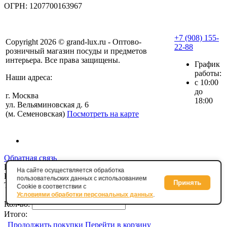
ОГРН: 1207700163967
+7 (908) 155-
Copyright 2026 © grand-lux.ru - Оптово-
22-88
розничный магазин посуды и предметов
интерьера. Все права защищены.
График
работы:
Наши адреса:
с 10:00
до
г. Москва
18:00
ул. Вельяминовская д. 6
(м. Семеновская)
Посмотреть на карте
Обратная связь
Избранное
0
На сайте осуществляется обработка
Корзина
0
пользовательских данных с использованием
Принять
Товар добавлен в корзину
Cookie в соответствии с
Условиями обработки персональных данных
.
Кол-во:
Итого:
Продолжить покупки
Перейти в корзину