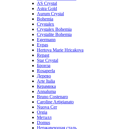
AS Crystal
Astra Gold
Aurum Crystal
Bohemia
Crystalex
Crystalex Bohemia
Crystalite Bohemia
Egermann
Evpas
Hertova Marie Hricakova
Repast
Star Crystal
Бронза
Rosaperla
Дерево
Arte Italia
Керамика
Annaluma
Bruno Costenaro
Caroline Artigianato
Nuova Cer
Orgia
Металл
Domus
Нержавеющая сталь