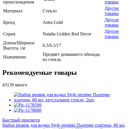
происхождения
товары
Другие
Материал
Стекло
товары
Другие
Бренд
Astra Gold
товары
Другие
Серия
Natalia Golden Red Decor
товары
Длина/Ширина/
6.5/6.5/17
Высота, см
Предмет домашнего обихода
Назначение
из стекла
Рекомендуемые товары
43139
много
Быстрый просмотр
Набор рюмок для водки Style prestige Палермо платина, 80 мл,