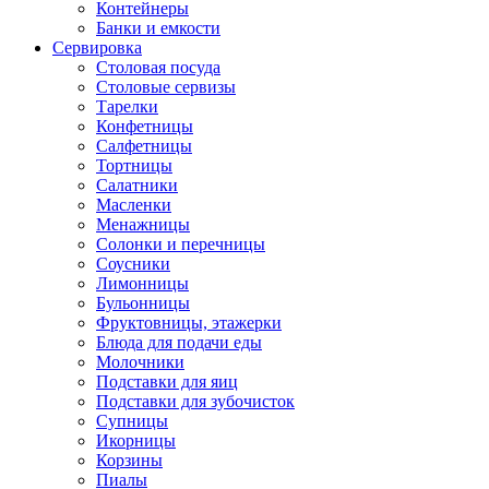
Контейнеры
Банки и емкости
Сервировка
Столовая посуда
Столовые сервизы
Тарелки
Конфетницы
Салфетницы
Тортницы
Салатники
Масленки
Менажницы
Солонки и перечницы
Соусники
Лимонницы
Бульонницы
Фруктовницы, этажерки
Блюда для подачи еды
Молочники
Подставки для яиц
Подставки для зубочисток
Супницы
Икорницы
Корзины
Пиалы