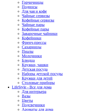
Горчичницы
Подносы
Для чая и кофе
Чайные сервизы
Кофейные сервизы
Чайные пары
Кофейные пары
Заварочные чайники
Кофейники
Френч-прессы
Сахарницы
Пиалы
Молочники
Блюдца
Кружки, чашки
Детская посуда
Наборы детской посуды
Кружки для детей
Столовые приборы
LifeStyle - Все для дома
Для интерьера
Вазы
Цветы
Подсвечники
Ароматы для дома