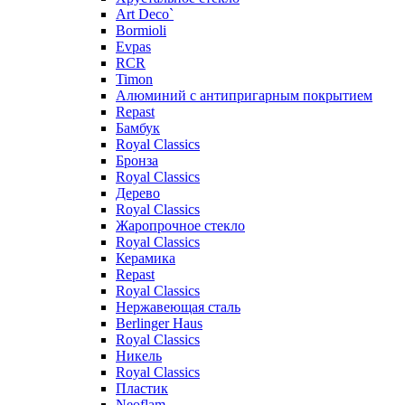
Art Deco`
Bormioli
Evpas
RCR
Timon
Алюминий с антипригарным покрытием
Repast
Бамбук
Royal Classics
Бронза
Royal Classics
Дерево
Royal Classics
Жаропрочное стекло
Royal Classics
Керамика
Repast
Royal Classics
Нержавеющая сталь
Berlinger Haus
Royal Classics
Никель
Royal Classics
Пластик
Neoflam