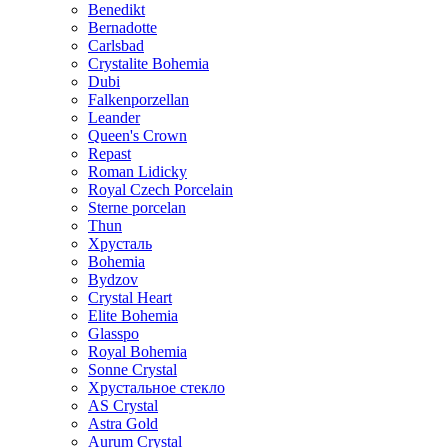
Benedikt
Bernadotte
Carlsbad
Crystalite Bohemia
Dubi
Falkenporzellan
Leander
Queen's Crown
Repast
Roman Lidicky
Royal Czech Porcelain
Sterne porcelan
Thun
Хрусталь
Bohemia
Bydzov
Crystal Heart
Elite Bohemia
Glasspo
Royal Bohemia
Sonne Crystal
Хрустальное стекло
AS Crystal
Astra Gold
Aurum Crystal