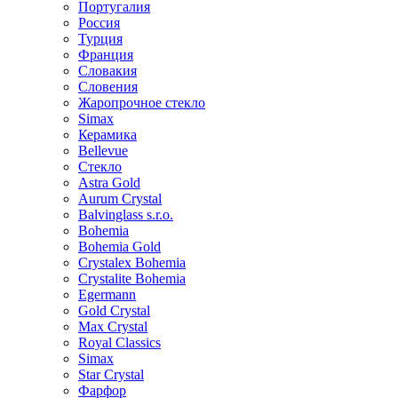
Португалия
Россия
Турция
Франция
Словакия
Словения
Жаропрочное стекло
Simax
Керамика
Bellevue
Стекло
Astra Gold
Aurum Crystal
Balvinglass s.r.o.
Bohemia
Bohemia Gold
Crystalex Bohemia
Crystalite Bohemia
Egermann
Gold Crystal
Max Crystal
Royal Classics
Simax
Star Crystal
Фарфор