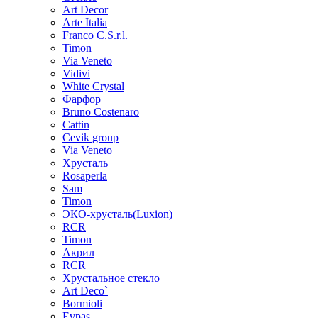
Art Decor
Arte Italia
Franco C.S.r.l.
Timon
Via Veneto
Vidivi
White Crystal
Фарфор
Bruno Costenaro
Cattin
Cevik group
Via Veneto
Хрусталь
Rosaperla
Sam
Timon
ЭКО-хрусталь(Luxion)
RCR
Timon
Акрил
RCR
Хрустальное стекло
Art Deco`
Bormioli
Evpas