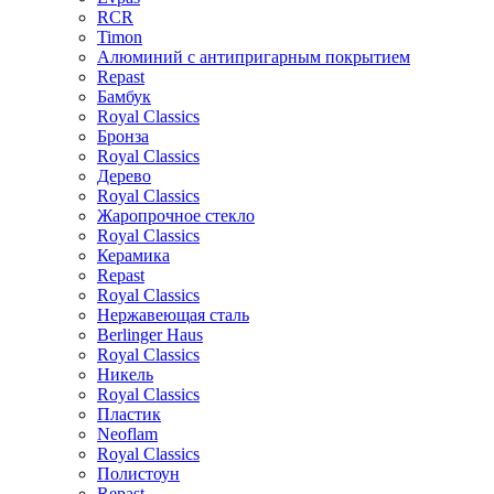
RCR
Timon
Алюминий с антипригарным покрытием
Repast
Бамбук
Royal Classics
Бронза
Royal Classics
Дерево
Royal Classics
Жаропрочное стекло
Royal Classics
Керамика
Repast
Royal Classics
Нержавеющая сталь
Berlinger Haus
Royal Classics
Никель
Royal Classics
Пластик
Neoflam
Royal Classics
Полистоун
Repast