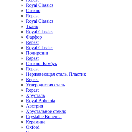
Royal Classics
Стекло
Repast
Royal Classics
Ткань
Royal Classics
Фарфор
Repast
Royal Classics
Полирезин
Repast
Стекло. Бамбук
Repast
Нержавеющая сталь. Пластик
Repast
Углеродистая сталь
Repast
Хрусталь
Royal Bohemia
Австрия
Хрустальное стекло
Crystalite Bohemia
Керамика
Oxford