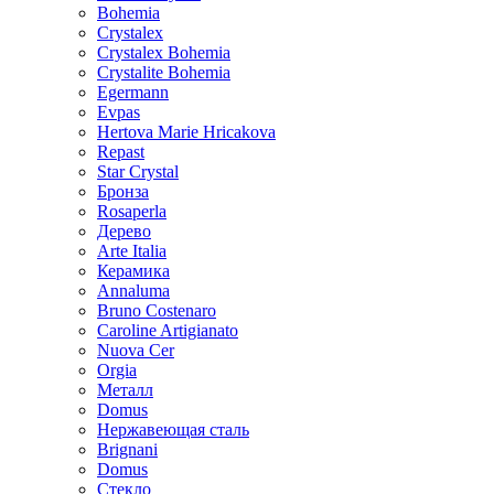
Bohemia
Crystalex
Crystalex Bohemia
Crystalite Bohemia
Egermann
Evpas
Hertova Marie Hricakova
Repast
Star Crystal
Бронза
Rosaperla
Дерево
Arte Italia
Керамика
Annaluma
Bruno Costenaro
Caroline Artigianato
Nuova Cer
Orgia
Металл
Domus
Нержавеющая сталь
Brignani
Domus
Стекло