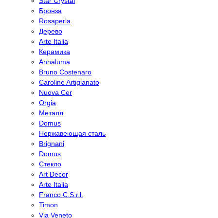
Star Crystal
Бронза
Rosaperla
Дерево
Arte Italia
Керамика
Annaluma
Bruno Costenaro
Caroline Artigianato
Nuova Cer
Orgia
Металл
Domus
Нержавеющая сталь
Brignani
Domus
Стекло
Art Decor
Arte Italia
Franco C.S.r.l.
Timon
Via Veneto