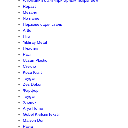
Алюминий с антипригарным покрытием
Repast
Металл
No name
Нержавеющая сталь
Artful
Hira
Yildiray Metal
Пластик
Paci
Ucsan Plastic
Стекло
Koza Kraft
Toygar
Zes Dekor
Фарфор
Toygar
Хлопок
Arya Home
Gobel KivilcimTekstil
Maison Dor
Pavia