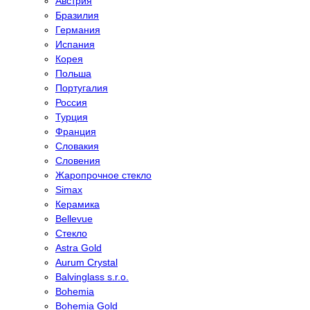
Австрия
Бразилия
Германия
Испания
Корея
Польша
Португалия
Россия
Турция
Франция
Словакия
Словения
Жаропрочное стекло
Simax
Керамика
Bellevue
Стекло
Astra Gold
Aurum Crystal
Balvinglass s.r.o.
Bohemia
Bohemia Gold