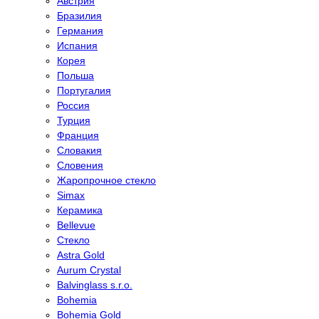
Австрия
Бразилия
Германия
Испания
Корея
Польша
Португалия
Россия
Турция
Франция
Словакия
Словения
Жаропрочное стекло
Simax
Керамика
Bellevue
Стекло
Astra Gold
Aurum Crystal
Balvinglass s.r.o.
Bohemia
Bohemia Gold