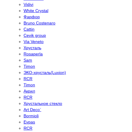
Vidivi
White Crystal
Фарфор
Bruno Costenaro
Cattin
Cevik group
Via Veneto
Хрусталь
Rosaperla
Sam
Timon
ЭКО-хрусталь(Luxion)
RCR
Timon
Акрил
RCR
Хрустальное стекло
Art Deco`
Bormioli
Evpas
RCR