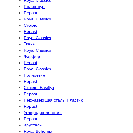
Royal Classics
Полистоун
Repast
Royal Classics
Стекло
Repast
Royal Classics
Ткань
Royal Classics
Фарфор
Repast
Royal Classics
Полирезин
Repast
Стекло. Бамбук
Repast
Нержавеющая сталь. Пластик
Repast
Углеродистая сталь
Repast
Хрусталь
Royal Bohemia