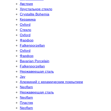
Австрия
Хрустальное стекло
Crystalite Bohemia
Керамика
Oxford
Стекло
Oxford
Фарфор
Falkenporzellan
Oxford
Фарфор
Bavarian Porcelain
Falkenporzellan
Нержавеющая сталь
Jay
Алюминий с керамическим покрытием
Neoflam
Нержавеющая сталь
Neoflam
Пластик
Neoflam