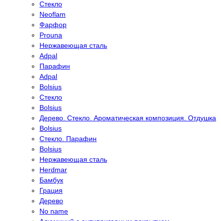
Стекло
Neoflam
Фарфор
Prouna
Нержавеющая сталь
Adpal
Парафин
Adpal
Bolsius
Стекло
Bolsius
Дерево. Стекло. Ароматическая композиция. Отдушка
Bolsius
Стекло. Парафин
Bolsius
Нержавеющая сталь
Herdmar
Бамбук
Грация
Дерево
No name