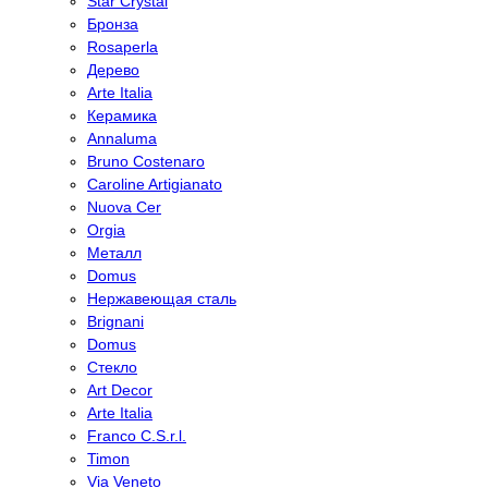
Star Crystal
Бронза
Rosaperla
Дерево
Arte Italia
Керамика
Annaluma
Bruno Costenaro
Caroline Artigianato
Nuova Cer
Orgia
Металл
Domus
Нержавеющая сталь
Brignani
Domus
Стекло
Art Decor
Arte Italia
Franco C.S.r.l.
Timon
Via Veneto