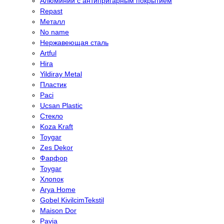
Алюминий с антипригарным покрытием
Repast
Металл
No name
Нержавеющая сталь
Artful
Hira
Yildiray Metal
Пластик
Paci
Ucsan Plastic
Стекло
Koza Kraft
Toygar
Zes Dekor
Фарфор
Toygar
Хлопок
Arya Home
Gobel KivilcimTekstil
Maison Dor
Pavia