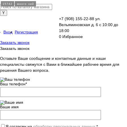
59574
59576
59880
18160
49941
46655
46656
45111
47043
46672
47044
40571
40557
40558
40559
40560
40572
40573
40587
40588
40598
43611
56383
56982
15828
15697
15699
15700
15741
15742
мало
последний
последний
последний
мало
последний
много
последний
мало
мало
мало
мало
последний
много
много
последний
много
мало
последний
много
много
мало
много
много
много
много
мало
много
мало
много
+7 (908) 155-22-88
ул.
Вельяминовская д. 6
с 10:00 до
18:00
Вход
Регистрация
0
Избранное
Заказать звонок
Заказать звонок
Оставьте Ваше сообщение и контактные данные и наши
специалисты свяжутся с Вами в ближайшее рабочее время для
решения Вашего вопроса.
Ваш телефон
*
Ваше имя
Я согласен на
обработку персональных данных.
*