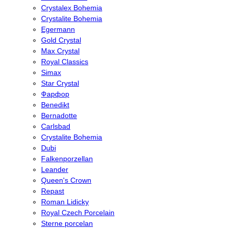
Crystalex Bohemia
Crystalite Bohemia
Egermann
Gold Crystal
Max Crystal
Royal Classics
Simax
Star Crystal
Фарфор
Benedikt
Bernadotte
Carlsbad
Crystalite Bohemia
Dubi
Falkenporzellan
Leander
Queen's Crown
Repast
Roman Lidicky
Royal Czech Porcelain
Sterne porcelan