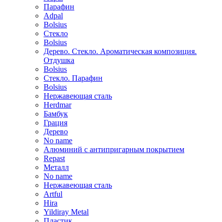
Парафин
Adpal
Bolsius
Стекло
Bolsius
Дерево. Стекло. Ароматическая композиция.
Отдушка
Bolsius
Стекло. Парафин
Bolsius
Нержавеющая сталь
Herdmar
Бамбук
Грация
Дерево
No name
Алюминий с антипригарным покрытием
Repast
Металл
No name
Нержавеющая сталь
Artful
Hira
Yildiray Metal
Пластик