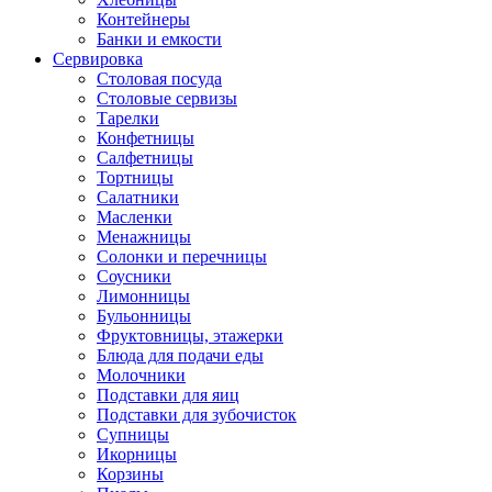
Контейнеры
Банки и емкости
Сервировка
Столовая посуда
Столовые сервизы
Тарелки
Конфетницы
Салфетницы
Тортницы
Салатники
Масленки
Менажницы
Солонки и перечницы
Соусники
Лимонницы
Бульонницы
Фруктовницы, этажерки
Блюда для подачи еды
Молочники
Подставки для яиц
Подставки для зубочисток
Супницы
Икорницы
Корзины