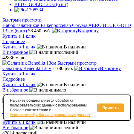
Быстрый просмотр
Набор салатников Falkenporzellan Corvara AERO BLUE-GOLD
13 см (6 шт)
58 450 руб.
В корзину
Купить в 1 клик
Подробнее
Купить в 1 клик
В наличии
В избранное
последний
42836
мало
Быстрый просмотр
Салатник Benedikt 13см
1 780 руб.
В корзину
Купить в 1 клик
Подробнее
Купить в 1 клик
В наличии
В избранное
мало
42861
последний
Быстрый просмотр
На сайте осуществляется обработка
пользовательских данных с использованием
Салатник Benedikt 21см
3 900 руб.
В корзину
Принять
Cookie в соответствии с
Купить в 1 клик
Условиями обработки персональных данных
.
Подробнее
Купить в 1 клик
В наличии
В избранное
последний
42814
последний