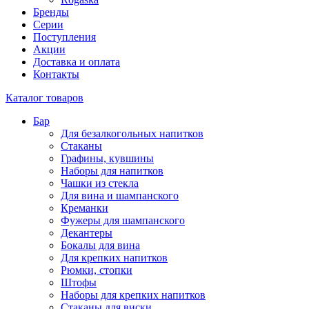
Бренды
Серии
Поступления
Акции
Доставка и оплата
Контакты
Каталог товаров
Бар
Для безалкогольных напитков
Стаканы
Графины, кувшины
Наборы для напитков
Чашки из стекла
Для вина и шампанского
Креманки
Фужеры для шампанского
Декантеры
Бокалы для вина
Для крепких напитков
Рюмки, стопки
Штофы
Наборы для крепких напитков
Стаканы для виски