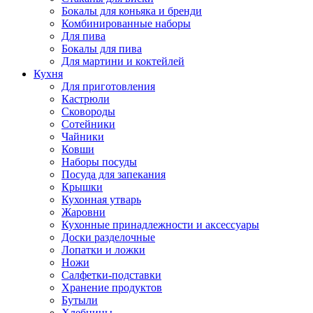
Бокалы для коньяка и бренди
Комбинированные наборы
Для пива
Бокалы для пива
Для мартини и коктейлей
Кухня
Для приготовления
Кастрюли
Сковороды
Сотейники
Чайники
Ковши
Наборы посуды
Посуда для запекания
Крышки
Кухонная утварь
Жаровни
Кухонные принадлежности и аксессуары
Доски разделочные
Лопатки и ложки
Ножи
Салфетки-подставки
Хранение продуктов
Бутыли
Хлебницы