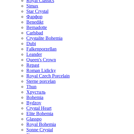
Royal Classics
Simax
Star Crystal
Фарфор
Benedikt
Bernadotte
Carlsbad
Crystalite Bohemia
Dubi
Falkenporzellan
Leander
Queen's Crown
Repast
Roman Lidicky
Royal Czech Porcelain
Sterne porcelan
Thun
Хрусталь
Bohemia
Bydzov
Crystal Heart
Elite Bohemia
Glasspo
Royal Bohemia
Sonne Crystal