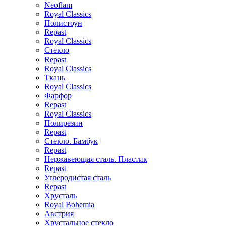
Neoflam
Royal Classics
Полистоун
Repast
Royal Classics
Стекло
Repast
Royal Classics
Ткань
Royal Classics
Фарфор
Repast
Royal Classics
Полирезин
Repast
Стекло. Бамбук
Repast
Нержавеющая сталь. Пластик
Repast
Углеродистая сталь
Repast
Хрусталь
Royal Bohemia
Австрия
Хрустальное стекло