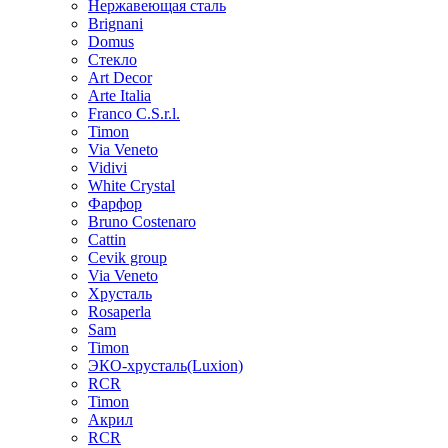
Нержавеющая сталь
Brignani
Domus
Стекло
Art Decor
Arte Italia
Franco C.S.r.l.
Timon
Via Veneto
Vidivi
White Crystal
Фарфор
Bruno Costenaro
Cattin
Cevik group
Via Veneto
Хрусталь
Rosaperla
Sam
Timon
ЭКО-хрусталь(Luxion)
RCR
Timon
Акрил
RCR