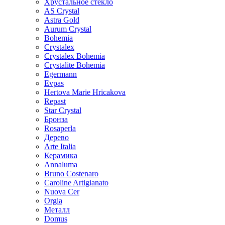
Хрустальное стекло
AS Crystal
Astra Gold
Aurum Crystal
Bohemia
Crystalex
Crystalex Bohemia
Crystalite Bohemia
Egermann
Evpas
Hertova Marie Hricakova
Repast
Star Crystal
Бронза
Rosaperla
Дерево
Arte Italia
Керамика
Annaluma
Bruno Costenaro
Caroline Artigianato
Nuova Cer
Orgia
Металл
Domus