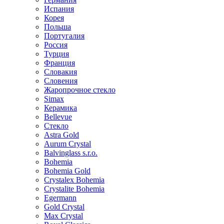
Испания
Корея
Польша
Португалия
Россия
Турция
Франция
Словакия
Словения
Жаропрочное стекло
Simax
Керамика
Bellevue
Стекло
Astra Gold
Aurum Crystal
Balvinglass s.r.o.
Bohemia
Bohemia Gold
Crystalex Bohemia
Crystalite Bohemia
Egermann
Gold Crystal
Max Crystal