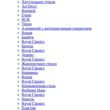
Хрустальное стекло
Art Deco`
Bormioli
Evpas
RCR
Timon
Алюминий с антипригарным покрытием
Repast
Бамбук
Royal Classics
Бронза
Royal Classics
Дерево
Royal Classics
Жаропрочное стекло
Royal Classics
Керамика
Repast
Royal Classics
Нержавеющая сталь
Berlinger Haus
Royal Classics
Никель
Royal Classics
Пластик