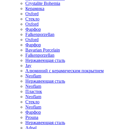
Crystalite Bohemia
Керамика
Oxford
Стекло
Oxford
Фарфор
Falkenporzellan
Oxford
Фарфор
Bavarian Porcelain
Falkenporzellan
Нержавеющая сталь
Jay
Алюминий с керамическим покрытием
Neoflam
Нержавеющая сталь
Neoflam
Пластик
Neoflam
Стекло
Neoflam
Фарфор
Prouna
Нержавеющая сталь
Adpal