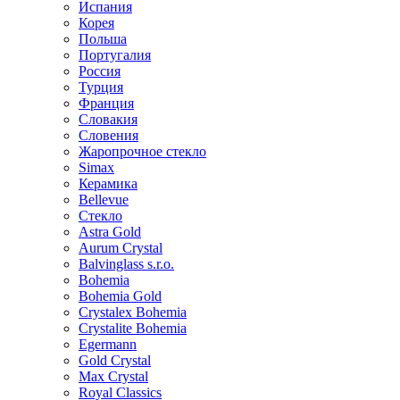
Испания
Корея
Польша
Португалия
Россия
Турция
Франция
Словакия
Словения
Жаропрочное стекло
Simax
Керамика
Bellevue
Стекло
Astra Gold
Aurum Crystal
Balvinglass s.r.o.
Bohemia
Bohemia Gold
Crystalex Bohemia
Crystalite Bohemia
Egermann
Gold Crystal
Max Crystal
Royal Classics