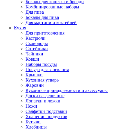
Бокалы для коньяка и бренди
Комбинированные наборы
Для пива
Бокалы для пива
Для мартини и коктейлей
Кухня
Для приготовления
Кастрюли
Сковороды
Сотейники
Чайники
Ковши
Наборы посуды
Посуда для запекания
Крышки
Кухонная утварь
Жаровни
Кухонные принадлежности и аксессуары
Доски разделочные
Лопатки и ложки
Ножи
Салфетки-подставки
Хранение продуктов
Бутыли
Хлебницы