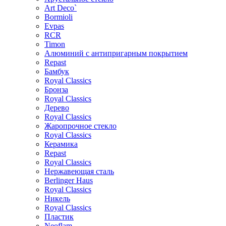
Art Deco`
Bormioli
Evpas
RCR
Timon
Алюминий с антипригарным покрытием
Repast
Бамбук
Royal Classics
Бронза
Royal Classics
Дерево
Royal Classics
Жаропрочное стекло
Royal Classics
Керамика
Repast
Royal Classics
Нержавеющая сталь
Berlinger Haus
Royal Classics
Никель
Royal Classics
Пластик
Neoflam