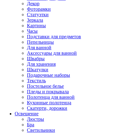
Декор
Фоторамки
Статуэтки
Зеркала
Картины
Часы
Подставки для предметов
Пепельницы
Для ванной
Аксессуары для ванной
Швабры
Для хранения
Шкатулки
Подарочные наборы
Текстиль
Постельное белье
Пледы и покрывала
Полотенца для ванной
Кухонные полотенца
Скатерти, дорожки
Освещение
Люстры
Бра
Светильники