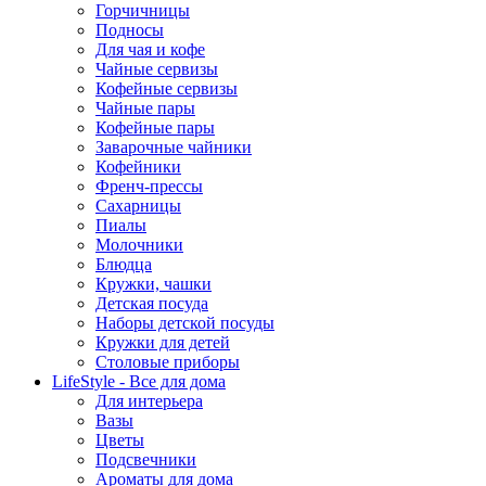
Горчичницы
Подносы
Для чая и кофе
Чайные сервизы
Кофейные сервизы
Чайные пары
Кофейные пары
Заварочные чайники
Кофейники
Френч-прессы
Сахарницы
Пиалы
Молочники
Блюдца
Кружки, чашки
Детская посуда
Наборы детской посуды
Кружки для детей
Столовые приборы
LifeStyle - Все для дома
Для интерьера
Вазы
Цветы
Подсвечники
Ароматы для дома