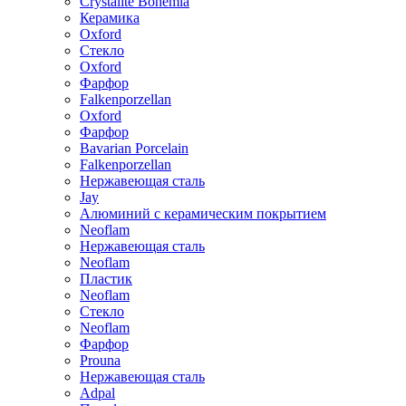
Crystalite Bohemia
Керамика
Oxford
Стекло
Oxford
Фарфор
Falkenporzellan
Oxford
Фарфор
Bavarian Porcelain
Falkenporzellan
Нержавеющая сталь
Jay
Алюминий с керамическим покрытием
Neoflam
Нержавеющая сталь
Neoflam
Пластик
Neoflam
Стекло
Neoflam
Фарфор
Prouna
Нержавеющая сталь
Adpal