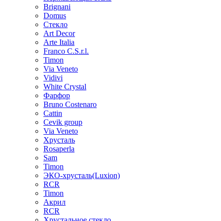
Brignani
Domus
Стекло
Art Decor
Arte Italia
Franco C.S.r.l.
Timon
Via Veneto
Vidivi
White Crystal
Фарфор
Bruno Costenaro
Cattin
Cevik group
Via Veneto
Хрусталь
Rosaperla
Sam
Timon
ЭКО-хрусталь(Luxion)
RCR
Timon
Акрил
RCR
Хрустальное стекло