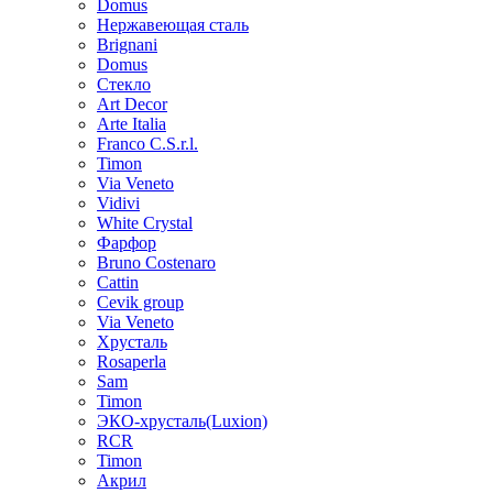
Domus
Нержавеющая сталь
Brignani
Domus
Стекло
Art Decor
Arte Italia
Franco C.S.r.l.
Timon
Via Veneto
Vidivi
White Crystal
Фарфор
Bruno Costenaro
Cattin
Cevik group
Via Veneto
Хрусталь
Rosaperla
Sam
Timon
ЭКО-хрусталь(Luxion)
RCR
Timon
Акрил