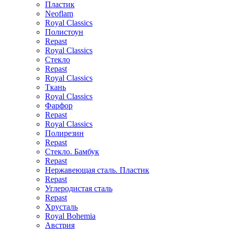
Пластик
Neoflam
Royal Classics
Полистоун
Repast
Royal Classics
Стекло
Repast
Royal Classics
Ткань
Royal Classics
Фарфор
Repast
Royal Classics
Полирезин
Repast
Стекло. Бамбук
Repast
Нержавеющая сталь. Пластик
Repast
Углеродистая сталь
Repast
Хрусталь
Royal Bohemia
Австрия