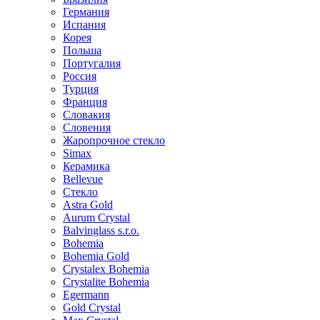
Германия
Испания
Корея
Польша
Португалия
Россия
Турция
Франция
Словакия
Словения
Жаропрочное стекло
Simax
Керамика
Bellevue
Стекло
Astra Gold
Aurum Crystal
Balvinglass s.r.o.
Bohemia
Bohemia Gold
Crystalex Bohemia
Crystalite Bohemia
Egermann
Gold Crystal