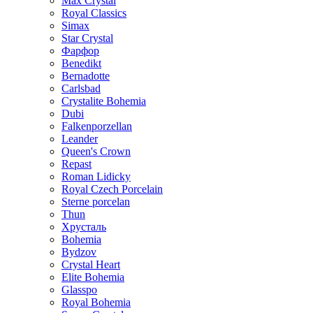
Max Crystal
Royal Classics
Simax
Star Crystal
Фарфор
Benedikt
Bernadotte
Carlsbad
Crystalite Bohemia
Dubi
Falkenporzellan
Leander
Queen's Crown
Repast
Roman Lidicky
Royal Czech Porcelain
Sterne porcelan
Thun
Хрусталь
Bohemia
Bydzov
Crystal Heart
Elite Bohemia
Glasspo
Royal Bohemia