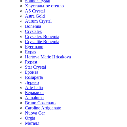
Sonne Crystal
Хрустальное стекло
AS Crystal
Astra Gold
Aurum Crystal
Bohemia
Crystalex
Crystalex Bohemia
Crystalite Bohemia
Egermann
Evpas
Hertova Marie Hricakova
Repast
Star Crystal
Бронза
Rosaperla
Дерево
Arte Italia
Керамика
Annaluma
Bruno Costenaro
Caroline Artigianato
Nuova Cer
Orgia
Металл