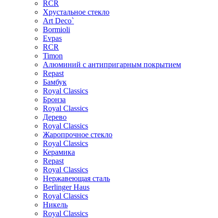
RCR
Хрустальное стекло
Art Deco`
Bormioli
Evpas
RCR
Timon
Алюминий с антипригарным покрытием
Repast
Бамбук
Royal Classics
Бронза
Royal Classics
Дерево
Royal Classics
Жаропрочное стекло
Royal Classics
Керамика
Repast
Royal Classics
Нержавеющая сталь
Berlinger Haus
Royal Classics
Никель
Royal Classics