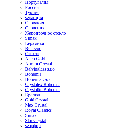
Португалия
Россия
Турция
Франция
Словакия
Словения
Жаропрочное стекло
Simax
Керамика
Bellevue
Стекло
Astra Gold
Aurum Crystal
Balvinglass s.r.o.
Bohemia
Bohemia Gold
Crystalex Bohemia
Crystalite Bohemia
Egermann
Gold Crystal
Max Crystal
Royal Classics
Simax
Star Crystal
Фарфор