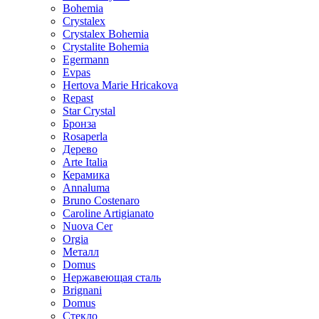
Bohemia
Crystalex
Crystalex Bohemia
Crystalite Bohemia
Egermann
Evpas
Hertova Marie Hricakova
Repast
Star Crystal
Бронза
Rosaperla
Дерево
Arte Italia
Керамика
Annaluma
Bruno Costenaro
Caroline Artigianato
Nuova Cer
Orgia
Металл
Domus
Нержавеющая сталь
Brignani
Domus
Стекло