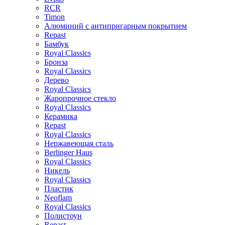
RCR
Timon
Алюминий с антипригарным покрытием
Repast
Бамбук
Royal Classics
Бронза
Royal Classics
Дерево
Royal Classics
Жаропрочное стекло
Royal Classics
Керамика
Repast
Royal Classics
Нержавеющая сталь
Berlinger Haus
Royal Classics
Никель
Royal Classics
Пластик
Neoflam
Royal Classics
Полистоун
Repast