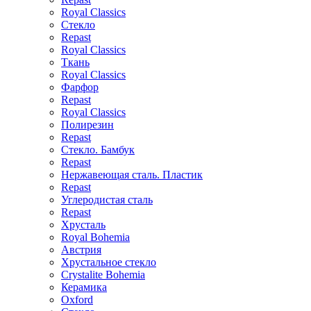
Royal Classics
Стекло
Repast
Royal Classics
Ткань
Royal Classics
Фарфор
Repast
Royal Classics
Полирезин
Repast
Стекло. Бамбук
Repast
Нержавеющая сталь. Пластик
Repast
Углеродистая сталь
Repast
Хрусталь
Royal Bohemia
Австрия
Хрустальное стекло
Crystalite Bohemia
Керамика
Oxford