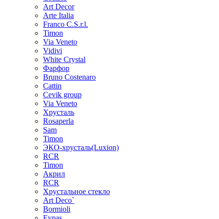
Art Decor
Arte Italia
Franco C.S.r.l.
Timon
Via Veneto
Vidivi
White Crystal
Фарфор
Bruno Costenaro
Cattin
Cevik group
Via Veneto
Хрусталь
Rosaperla
Sam
Timon
ЭКО-хрусталь(Luxion)
RCR
Timon
Акрил
RCR
Хрустальное стекло
Art Deco`
Bormioli
Evpas