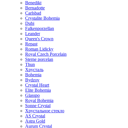
Benedikt
Bernadotte
Carlsbad
Crystalite Bohemia
Dubi
Falkenporzellan
Leander
Queen's Crown
Repast
Roman Lidicky
Royal Czech Porcelain
Sterne porcelan
Thun
Хрусталь
Bohemia
Bydzov
Crystal Heart
Elite Bohemia
Glasspo
Royal Bohemia
Sonne Crystal
Хрустальное стекло
AS Crystal
Astra Gold
Aurum Crystal