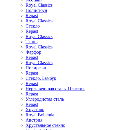
Royal Classics
Полистоун
Repast
Royal Classics
Стекло
Repast
Royal Classics
Ткань
Royal Classics
Фарфор
Repast
Royal Classics
Полирезин
Repast
Стекло. Бамбук
Repast
Нержавеющая сталь. Пластик
Repast
Углеродистая сталь
Repast
Хрусталь
Royal Bohemia
Австрия
Хрустальное стекло