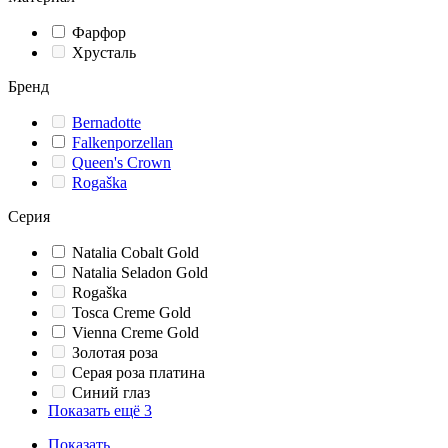
Фарфор
Хрусталь
Бренд
Bernadotte
Falkenporzellan
Queen's Crown
Rogaška
Серия
Natalia Cobalt Gold
Natalia Seladon Gold
Rogaška
Tosca Creme Gold
Vienna Creme Gold
Золотая роза
Серая роза платина
Синий глаз
Показать ещё 3
Показать