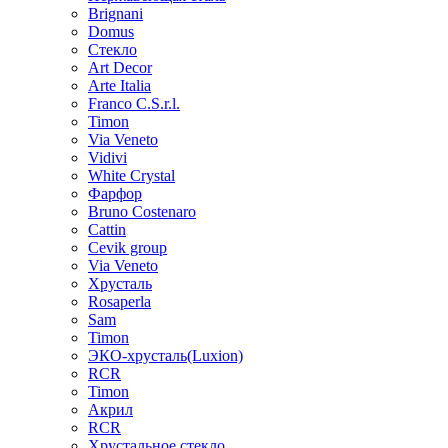
Brignani
Domus
Стекло
Art Decor
Arte Italia
Franco C.S.r.l.
Timon
Via Veneto
Vidivi
White Crystal
Фарфор
Bruno Costenaro
Cattin
Cevik group
Via Veneto
Хрусталь
Rosaperla
Sam
Timon
ЭКО-хрусталь(Luxion)
RCR
Timon
Акрил
RCR
Хрустальное стекло