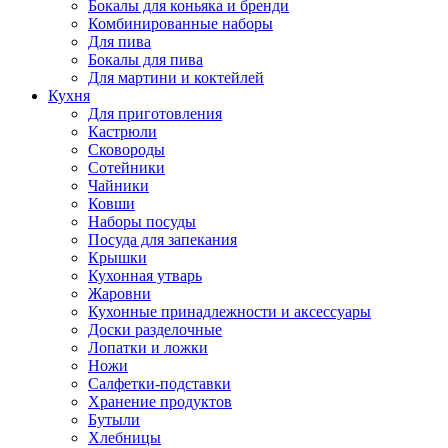
Бокалы для коньяка и бренди
Комбинированные наборы
Для пива
Бокалы для пива
Для мартини и коктейлей
Кухня
Для приготовления
Кастрюли
Сковороды
Сотейники
Чайники
Ковши
Наборы посуды
Посуда для запекания
Крышки
Кухонная утварь
Жаровни
Кухонные принадлежности и аксессуары
Доски разделочные
Лопатки и ложки
Ножи
Салфетки-подставки
Хранение продуктов
Бутыли
Хлебницы