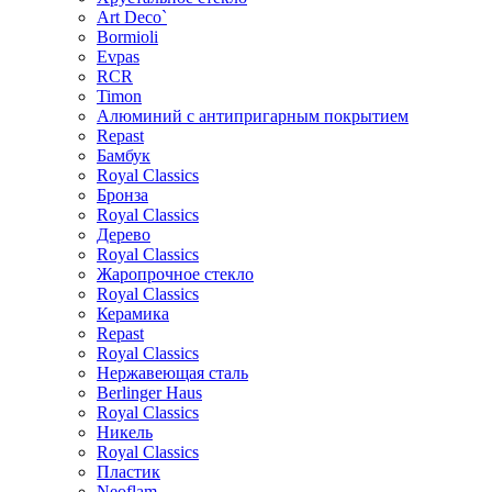
Art Deco`
Bormioli
Evpas
RCR
Timon
Алюминий с антипригарным покрытием
Repast
Бамбук
Royal Classics
Бронза
Royal Classics
Дерево
Royal Classics
Жаропрочное стекло
Royal Classics
Керамика
Repast
Royal Classics
Нержавеющая сталь
Berlinger Haus
Royal Classics
Никель
Royal Classics
Пластик
Neoflam