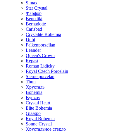
Simax
Star Crystal
Фарфор
Benedikt
Bernadotte
Carlsbad
Crystalite Bohemia
Dubi
Falkenporzellan
Leander
Queen's Crown
Repast
Roman Lidicky
Royal Czech Porcelain
Sterne porcelan
Thun
Хрусталь
Bohemia
Bydzov
Crystal Heart
Elite Bohemia
Glasspo
Royal Bohemia
Sonne Crystal
Хрустальное стекло