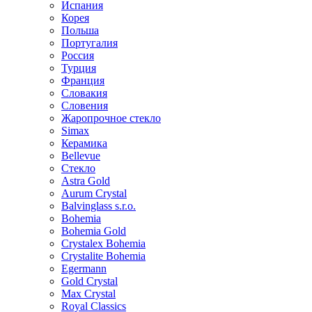
Испания
Корея
Польша
Португалия
Россия
Турция
Франция
Словакия
Словения
Жаропрочное стекло
Simax
Керамика
Bellevue
Стекло
Astra Gold
Aurum Crystal
Balvinglass s.r.o.
Bohemia
Bohemia Gold
Crystalex Bohemia
Crystalite Bohemia
Egermann
Gold Crystal
Max Crystal
Royal Classics