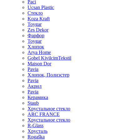
Paci
Ucsan Plastic
Стекло
Koza Kraft
Toygar
Zes Dekor
Фарфор
Toygar
Хлопок
Arya Home
Gobel KivilcimTekstil
Maison Dor
Pavia
Хлопок, Полиэстер
Pavia
Акрил
Pavia
Керамика
Staub
Хрустальное стекло
ARC FRANCE
Хрустальное стекло
R-Glass
Хрусталь
Rogaška