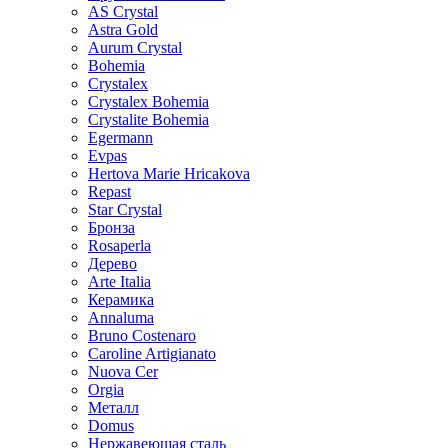
AS Crystal
Astra Gold
Aurum Crystal
Bohemia
Crystalex
Crystalex Bohemia
Crystalite Bohemia
Egermann
Evpas
Hertova Marie Hricakova
Repast
Star Crystal
Бронза
Rosaperla
Дерево
Arte Italia
Керамика
Annaluma
Bruno Costenaro
Caroline Artigianato
Nuova Cer
Orgia
Металл
Domus
Нержавеющая сталь