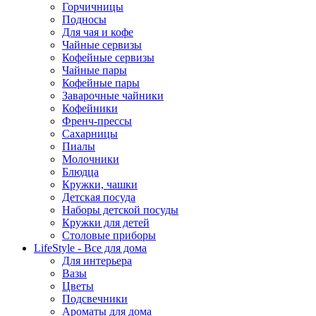
Горчичницы
Подносы
Для чая и кофе
Чайные сервизы
Кофейные сервизы
Чайные пары
Кофейные пары
Заварочные чайники
Кофейники
Френч-прессы
Сахарницы
Пиалы
Молочники
Блюдца
Кружки, чашки
Детская посуда
Наборы детской посуды
Кружки для детей
Столовые приборы
LifeStyle - Все для дома
Для интерьера
Вазы
Цветы
Подсвечники
Ароматы для дома