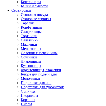
Контейнеры
Банки и емкости
Сервировка
Столовая посуда
Столовые сервизы
Тарелки
Конфетницы
Салфетницы
Тортницы
Салатники
Масленки
Менажницы
Солонки и перечницы
Соусники
Лимонницы
Бульонницы
Фруктовницы, этажерки
Блюда для подачи еды
Молочники
Подставки для яиц
Подставки для зубочисток
Супницы
Икорницы
Корзины
Пиалы