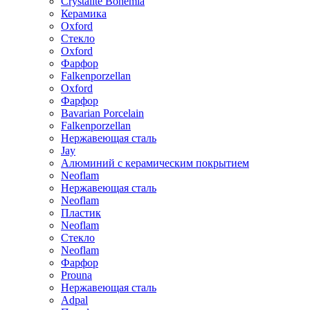
Crystalite Bohemia
Керамика
Oxford
Стекло
Oxford
Фарфор
Falkenporzellan
Oxford
Фарфор
Bavarian Porcelain
Falkenporzellan
Нержавеющая сталь
Jay
Алюминий с керамическим покрытием
Neoflam
Нержавеющая сталь
Neoflam
Пластик
Neoflam
Стекло
Neoflam
Фарфор
Prouna
Нержавеющая сталь
Adpal