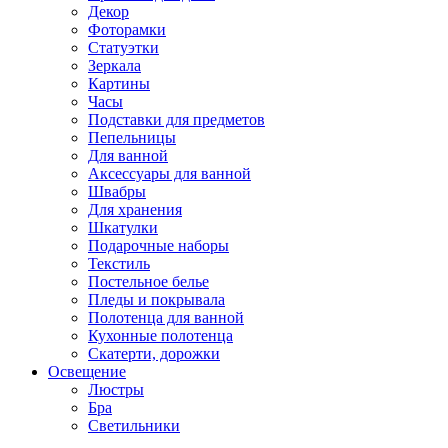
Декор
Фоторамки
Статуэтки
Зеркала
Картины
Часы
Подставки для предметов
Пепельницы
Для ванной
Аксессуары для ванной
Швабры
Для хранения
Шкатулки
Подарочные наборы
Текстиль
Постельное белье
Пледы и покрывала
Полотенца для ванной
Кухонные полотенца
Скатерти, дорожки
Освещение
Люстры
Бра
Светильники