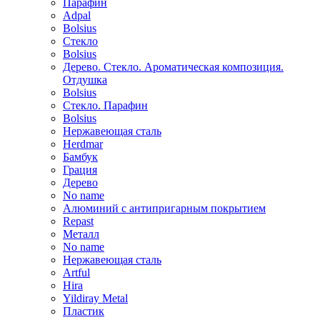
Парафин
Adpal
Bolsius
Стекло
Bolsius
Дерево. Стекло. Ароматическая композиция.
Отдушка
Bolsius
Стекло. Парафин
Bolsius
Нержавеющая сталь
Herdmar
Бамбук
Грация
Дерево
No name
Алюминий с антипригарным покрытием
Repast
Металл
No name
Нержавеющая сталь
Artful
Hira
Yildiray Metal
Пластик