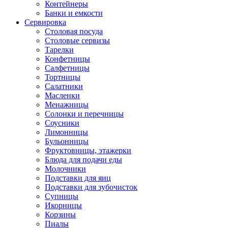
Контейнеры
Банки и емкости
Сервировка
Столовая посуда
Столовые сервизы
Тарелки
Конфетницы
Салфетницы
Тортницы
Салатники
Масленки
Менажницы
Солонки и перечницы
Соусники
Лимонницы
Бульонницы
Фруктовницы, этажерки
Блюда для подачи еды
Молочники
Подставки для яиц
Подставки для зубочисток
Супницы
Икорницы
Корзины
Пиалы