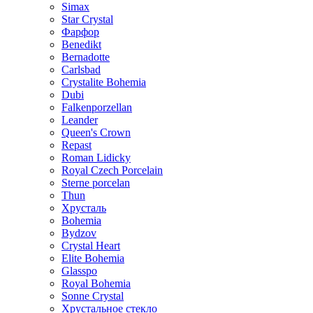
Simax
Star Crystal
Фарфор
Benedikt
Bernadotte
Carlsbad
Crystalite Bohemia
Dubi
Falkenporzellan
Leander
Queen's Crown
Repast
Roman Lidicky
Royal Czech Porcelain
Sterne porcelan
Thun
Хрусталь
Bohemia
Bydzov
Crystal Heart
Elite Bohemia
Glasspo
Royal Bohemia
Sonne Crystal
Хрустальное стекло