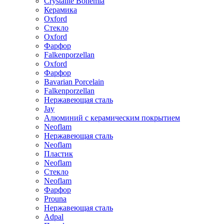
Crystalite Bohemia
Керамика
Oxford
Стекло
Oxford
Фарфор
Falkenporzellan
Oxford
Фарфор
Bavarian Porcelain
Falkenporzellan
Нержавеющая сталь
Jay
Алюминий с керамическим покрытием
Neoflam
Нержавеющая сталь
Neoflam
Пластик
Neoflam
Стекло
Neoflam
Фарфор
Prouna
Нержавеющая сталь
Adpal