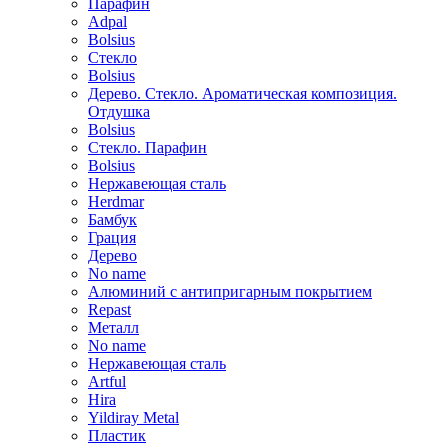
Парафин
Adpal
Bolsius
Стекло
Bolsius
Дерево. Стекло. Ароматическая композиция.
Отдушка
Bolsius
Стекло. Парафин
Bolsius
Нержавеющая сталь
Herdmar
Бамбук
Грация
Дерево
No name
Алюминий с антипригарным покрытием
Repast
Металл
No name
Нержавеющая сталь
Artful
Hira
Yildiray Metal
Пластик