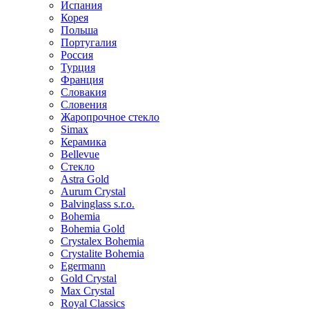
Испания
Корея
Польша
Португалия
Россия
Турция
Франция
Словакия
Словения
Жаропрочное стекло
Simax
Керамика
Bellevue
Стекло
Astra Gold
Aurum Crystal
Balvinglass s.r.o.
Bohemia
Bohemia Gold
Crystalex Bohemia
Crystalite Bohemia
Egermann
Gold Crystal
Max Crystal
Royal Classics