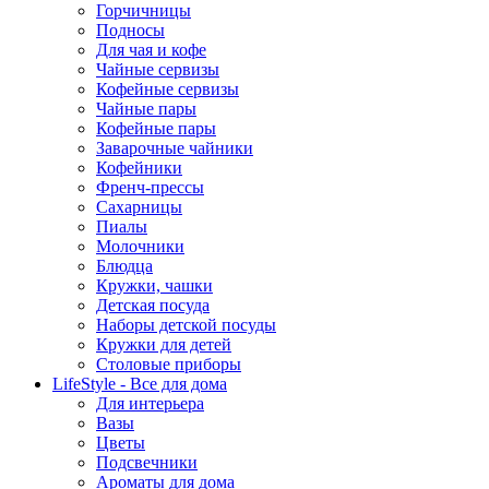
Горчичницы
Подносы
Для чая и кофе
Чайные сервизы
Кофейные сервизы
Чайные пары
Кофейные пары
Заварочные чайники
Кофейники
Френч-прессы
Сахарницы
Пиалы
Молочники
Блюдца
Кружки, чашки
Детская посуда
Наборы детской посуды
Кружки для детей
Столовые приборы
LifeStyle - Все для дома
Для интерьера
Вазы
Цветы
Подсвечники
Ароматы для дома