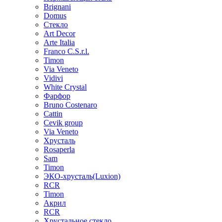
Brignani
Domus
Стекло
Art Decor
Arte Italia
Franco C.S.r.l.
Timon
Via Veneto
Vidivi
White Crystal
Фарфор
Bruno Costenaro
Cattin
Cevik group
Via Veneto
Хрусталь
Rosaperla
Sam
Timon
ЭКО-хрусталь(Luxion)
RCR
Timon
Акрил
RCR
Хрустальное стекло