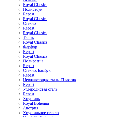
Royal Classics
Полистоун
Repast
Royal Classics
Стекло
Repast
Royal Classics
Ткань
Royal Classics
Фарфор
Repast
Royal Classics
Полирезин
Repast
Стекло. Бамбук
Repast
Нержавеющая сталь. Пластик
Repast
Углеродистая сталь
Repast
Хрусталь
Royal Bohemia
Австрия
Хрустальное стекло