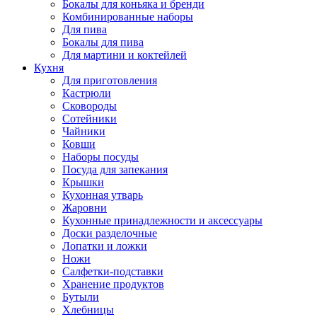
Бокалы для коньяка и бренди
Комбинированные наборы
Для пива
Бокалы для пива
Для мартини и коктейлей
Кухня
Для приготовления
Кастрюли
Сковороды
Сотейники
Чайники
Ковши
Наборы посуды
Посуда для запекания
Крышки
Кухонная утварь
Жаровни
Кухонные принадлежности и аксессуары
Доски разделочные
Лопатки и ложки
Ножи
Салфетки-подставки
Хранение продуктов
Бутыли
Хлебницы