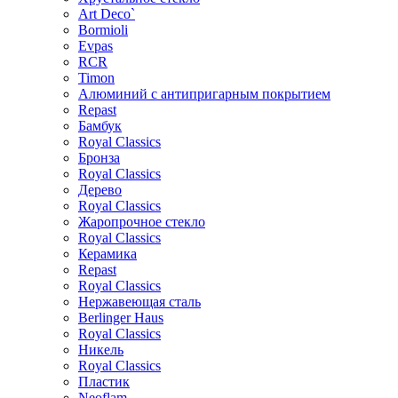
Art Deco`
Bormioli
Evpas
RCR
Timon
Алюминий с антипригарным покрытием
Repast
Бамбук
Royal Classics
Бронза
Royal Classics
Дерево
Royal Classics
Жаропрочное стекло
Royal Classics
Керамика
Repast
Royal Classics
Нержавеющая сталь
Berlinger Haus
Royal Classics
Никель
Royal Classics
Пластик
Neoflam