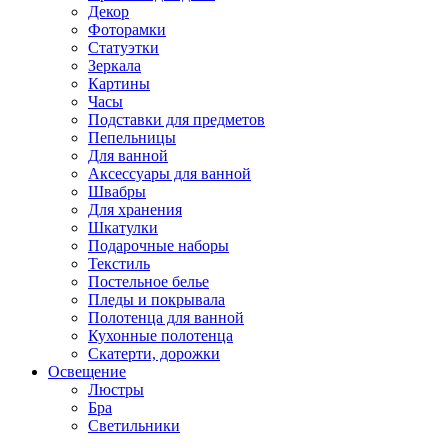
Декор
Фоторамки
Статуэтки
Зеркала
Картины
Часы
Подставки для предметов
Пепельницы
Для ванной
Аксессуары для ванной
Швабры
Для хранения
Шкатулки
Подарочные наборы
Текстиль
Постельное белье
Пледы и покрывала
Полотенца для ванной
Кухонные полотенца
Скатерти, дорожки
Освещение
Люстры
Бра
Светильники