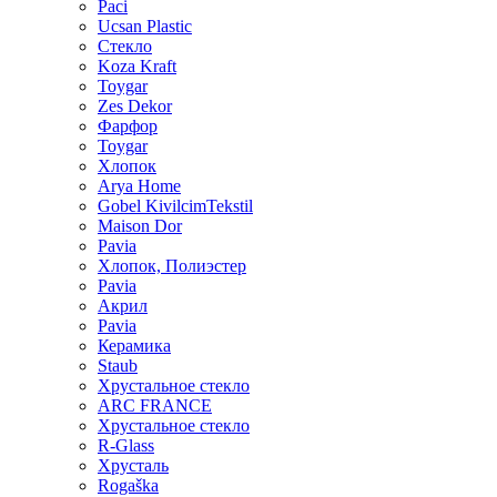
Paci
Ucsan Plastic
Стекло
Koza Kraft
Toygar
Zes Dekor
Фарфор
Toygar
Хлопок
Arya Home
Gobel KivilcimTekstil
Maison Dor
Pavia
Хлопок, Полиэстер
Pavia
Акрил
Pavia
Керамика
Staub
Хрустальное стекло
ARC FRANCE
Хрустальное стекло
R-Glass
Хрусталь
Rogaška