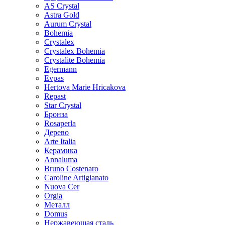
AS Crystal
Astra Gold
Aurum Crystal
Bohemia
Crystalex
Crystalex Bohemia
Crystalite Bohemia
Egermann
Evpas
Hertova Marie Hricakova
Repast
Star Crystal
Бронза
Rosaperla
Дерево
Arte Italia
Керамика
Annaluma
Bruno Costenaro
Caroline Artigianato
Nuova Cer
Orgia
Металл
Domus
Нержавеющая сталь