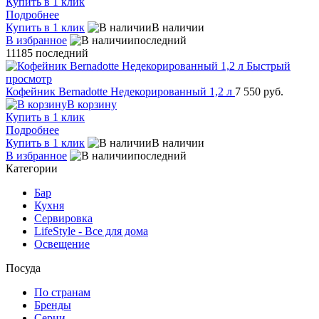
Купить в 1 клик
Подробнее
Купить в 1 клик
В наличии
В избранное
последний
11185
последний
Быстрый
просмотр
Кофейник Bernadotte Недекорированный 1,2 л
7 550 руб.
В корзину
Купить в 1 клик
Подробнее
Купить в 1 клик
В наличии
В избранное
последний
Категории
Бар
Кухня
Сервировка
LifeStyle - Все для дома
Освещение
Посуда
По странам
Бренды
Серии