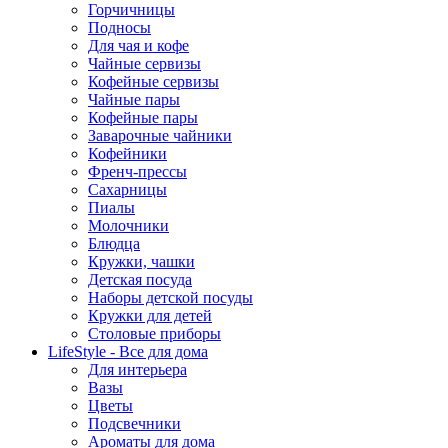
Горчичницы
Подносы
Для чая и кофе
Чайные сервизы
Кофейные сервизы
Чайные пары
Кофейные пары
Заварочные чайники
Кофейники
Френч-прессы
Сахарницы
Пиалы
Молочники
Блюдца
Кружки, чашки
Детская посуда
Наборы детской посуды
Кружки для детей
Столовые приборы
LifeStyle - Все для дома
Для интерьера
Вазы
Цветы
Подсвечники
Ароматы для дома