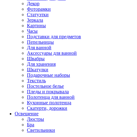
Декор
Фоторамки
Статуэтки
Зеркала
Картины
Часы
Подставки для предметов
Пепельницы
Для ванной
Аксессуары для ванной
Швабры
Для хранения
Шкатулки
Подарочные наборы
Текстиль
Постельное белье
Пледы и покрывала
Полотенца для ванной
Кухонные полотенца
Скатерти, дорожки
Освещение
Люстры
Бра
Светильники