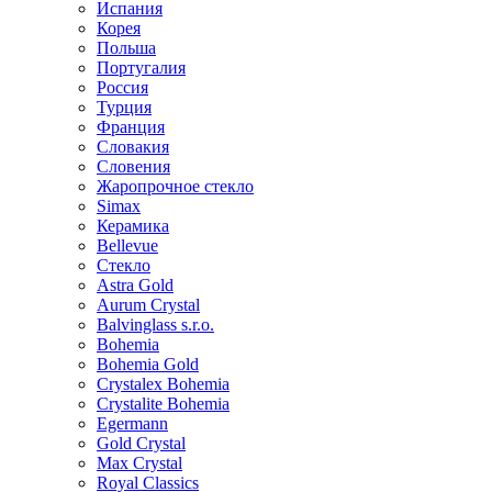
Испания
Корея
Польша
Португалия
Россия
Турция
Франция
Словакия
Словения
Жаропрочное стекло
Simax
Керамика
Bellevue
Стекло
Astra Gold
Aurum Crystal
Balvinglass s.r.o.
Bohemia
Bohemia Gold
Crystalex Bohemia
Crystalite Bohemia
Egermann
Gold Crystal
Max Crystal
Royal Classics