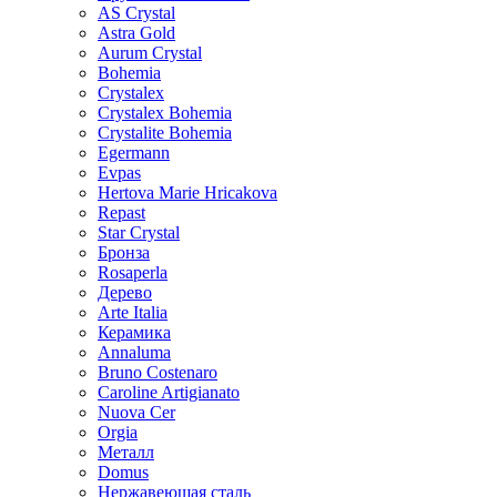
AS Crystal
Astra Gold
Aurum Crystal
Bohemia
Crystalex
Crystalex Bohemia
Crystalite Bohemia
Egermann
Evpas
Hertova Marie Hricakova
Repast
Star Crystal
Бронза
Rosaperla
Дерево
Arte Italia
Керамика
Annaluma
Bruno Costenaro
Caroline Artigianato
Nuova Cer
Orgia
Металл
Domus
Нержавеющая сталь