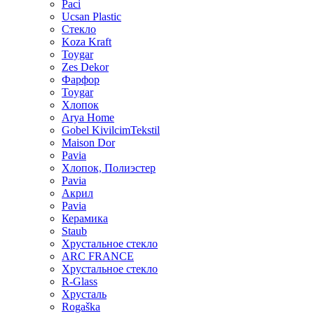
Paci
Ucsan Plastic
Стекло
Koza Kraft
Toygar
Zes Dekor
Фарфор
Toygar
Хлопок
Arya Home
Gobel KivilcimTekstil
Maison Dor
Pavia
Хлопок, Полиэстер
Pavia
Акрил
Pavia
Керамика
Staub
Хрустальное стекло
ARC FRANCE
Хрустальное стекло
R-Glass
Хрусталь
Rogaška