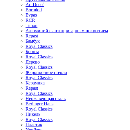
Art Deco`
Bormioli
Evpas
RCR
Timon
Алюминий с антипригарным покрытием
Repast
Бамбук
Royal Classics
Бронза
Royal Classics
Дерево
Royal Classics
Жаропрочное стекло
Royal Classics
Керамика
Repast
Royal Classics
Нержавеющая сталь
Berlinger Haus
Royal Classics
Никель
Royal Classics
Пластик
Neoflam