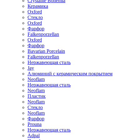
Crystalite Bohemia
Керамика
Oxford
Стекло
Oxford
Фарфор
Falkenporzellan
Oxford
Фарфор
Bavarian Porcelain
Falkenporzellan
Нержавеющая сталь
Jay
Алюминий с керамическим покрытием
Neoflam
Нержавеющая сталь
Neoflam
Пластик
Neoflam
Стекло
Neoflam
Фарфор
Prouna
Нержавеющая сталь
Adpal