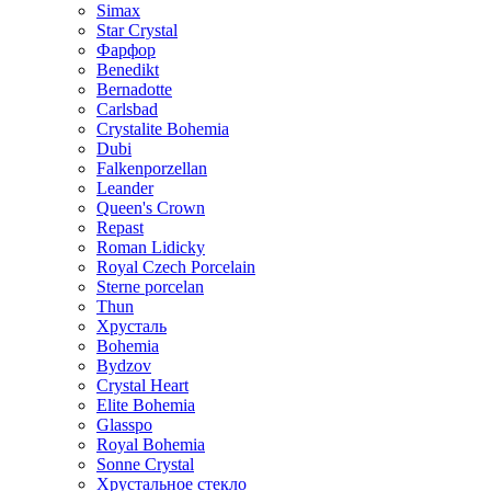
Simax
Star Crystal
Фарфор
Benedikt
Bernadotte
Carlsbad
Crystalite Bohemia
Dubi
Falkenporzellan
Leander
Queen's Crown
Repast
Roman Lidicky
Royal Czech Porcelain
Sterne porcelan
Thun
Хрусталь
Bohemia
Bydzov
Crystal Heart
Elite Bohemia
Glasspo
Royal Bohemia
Sonne Crystal
Хрустальное стекло