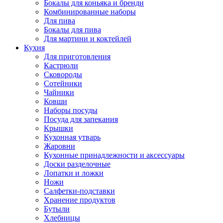
Бокалы для коньяка и бренди
Комбинированные наборы
Для пива
Бокалы для пива
Для мартини и коктейлей
Кухня
Для приготовления
Кастрюли
Сковороды
Сотейники
Чайники
Ковши
Наборы посуды
Посуда для запекания
Крышки
Кухонная утварь
Жаровни
Кухонные принадлежности и аксессуары
Доски разделочные
Лопатки и ложки
Ножи
Салфетки-подставки
Хранение продуктов
Бутыли
Хлебницы