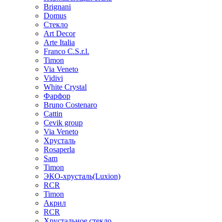
Brignani
Domus
Стекло
Art Decor
Arte Italia
Franco C.S.r.l.
Timon
Via Veneto
Vidivi
White Crystal
Фарфор
Bruno Costenaro
Cattin
Cevik group
Via Veneto
Хрусталь
Rosaperla
Sam
Timon
ЭКО-хрусталь(Luxion)
RCR
Timon
Акрил
RCR
Хрустальное стекло