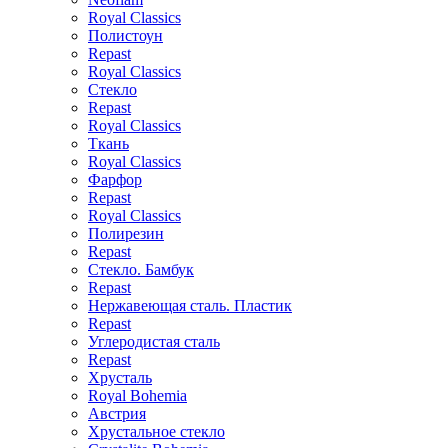
Royal Classics
Полистоун
Repast
Royal Classics
Стекло
Repast
Royal Classics
Ткань
Royal Classics
Фарфор
Repast
Royal Classics
Полирезин
Repast
Стекло. Бамбук
Repast
Нержавеющая сталь. Пластик
Repast
Углеродистая сталь
Repast
Хрусталь
Royal Bohemia
Австрия
Хрустальное стекло