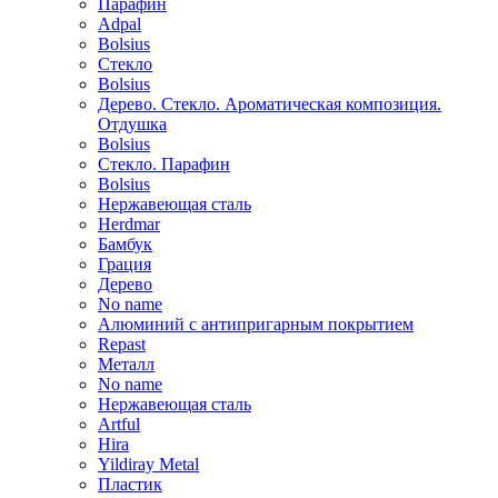
Парафин
Adpal
Bolsius
Стекло
Bolsius
Дерево. Стекло. Ароматическая композиция.
Отдушка
Bolsius
Стекло. Парафин
Bolsius
Нержавеющая сталь
Herdmar
Бамбук
Грация
Дерево
No name
Алюминий с антипригарным покрытием
Repast
Металл
No name
Нержавеющая сталь
Artful
Hira
Yildiray Metal
Пластик