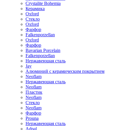
Crystalite Bohemia
Керамика
Oxford
Стекло
Oxford
Фарфор
Falkenporzellan
Oxford
Фарфор
Bavarian Porcelain
Falkenporzellan
Нержавеющая сталь
Jay
Алюминий с керамическим покрытием
Neoflam
Нержавеющая сталь
Neoflam
Пластик
Neoflam
Стекло
Neoflam
Фарфор
Prouna
Нержавеющая сталь
Adpal