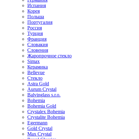
Испания
Корея
Польша
Португалия
Россия
Турция
Франция
Словакия
Словения
Жаропрочное стекло
Simax
Керамика
Bellevue
Стекло
Astra Gold
Aurum Crystal
Balvinglass s.r.o.
Bohemia
Bohemia Gold
Crystalex Bohemia
Crystalite Bohemia
Egermann
Gold Crystal
Max Crystal