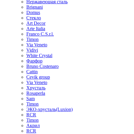
Нержавеющая сталь
Brignani
Domus
Стекло
Art Decor
Arte Italia
Franco C.S.r.l.
Timon
Via Veneto
Vidivi
White Crystal
Фарфор
Bruno Costenaro
Cattin
Cevik group
Via Veneto
Хрусталь
Rosaperla
Sam
Timon
ЭКО-хрусталь(Luxion)
RCR
Timon
Акрил
RCR