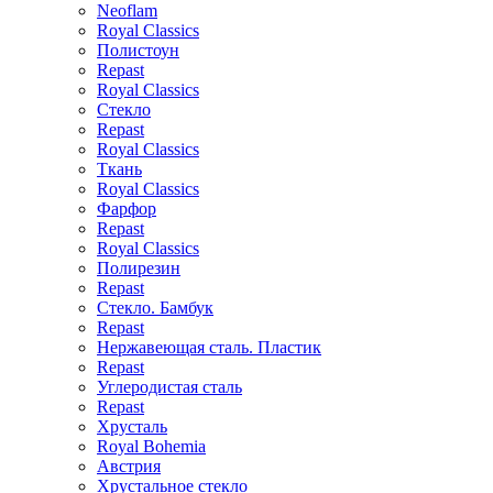
Neoflam
Royal Classics
Полистоун
Repast
Royal Classics
Стекло
Repast
Royal Classics
Ткань
Royal Classics
Фарфор
Repast
Royal Classics
Полирезин
Repast
Стекло. Бамбук
Repast
Нержавеющая сталь. Пластик
Repast
Углеродистая сталь
Repast
Хрусталь
Royal Bohemia
Австрия
Хрустальное стекло