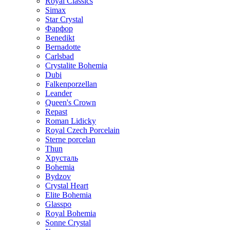
Royal Classics
Simax
Star Crystal
Фарфор
Benedikt
Bernadotte
Carlsbad
Crystalite Bohemia
Dubi
Falkenporzellan
Leander
Queen's Crown
Repast
Roman Lidicky
Royal Czech Porcelain
Sterne porcelan
Thun
Хрусталь
Bohemia
Bydzov
Crystal Heart
Elite Bohemia
Glasspo
Royal Bohemia
Sonne Crystal