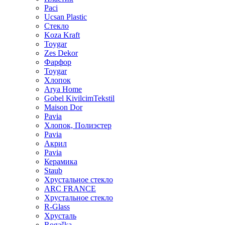
Paci
Ucsan Plastic
Стекло
Koza Kraft
Toygar
Zes Dekor
Фарфор
Toygar
Хлопок
Arya Home
Gobel KivilcimTekstil
Maison Dor
Pavia
Хлопок, Полиэстер
Pavia
Акрил
Pavia
Керамика
Staub
Хрустальное стекло
ARC FRANCE
Хрустальное стекло
R-Glass
Хрусталь
Rogaška