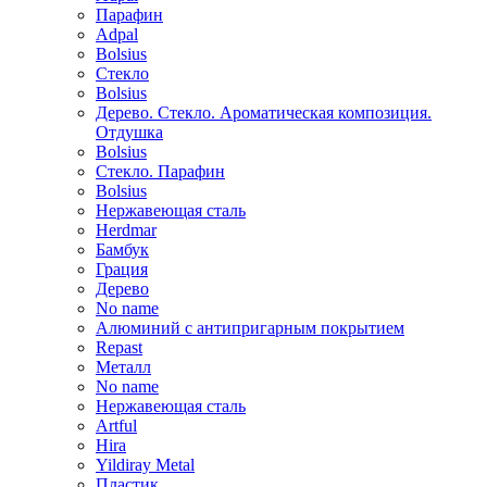
Парафин
Adpal
Bolsius
Стекло
Bolsius
Дерево. Стекло. Ароматическая композиция.
Отдушка
Bolsius
Стекло. Парафин
Bolsius
Нержавеющая сталь
Herdmar
Бамбук
Грация
Дерево
No name
Алюминий с антипригарным покрытием
Repast
Металл
No name
Нержавеющая сталь
Artful
Hira
Yildiray Metal
Пластик