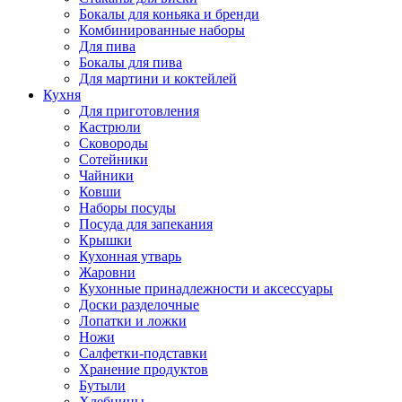
Бокалы для коньяка и бренди
Комбинированные наборы
Для пива
Бокалы для пива
Для мартини и коктейлей
Кухня
Для приготовления
Кастрюли
Сковороды
Сотейники
Чайники
Ковши
Наборы посуды
Посуда для запекания
Крышки
Кухонная утварь
Жаровни
Кухонные принадлежности и аксессуары
Доски разделочные
Лопатки и ложки
Ножи
Салфетки-подставки
Хранение продуктов
Бутыли
Хлебницы