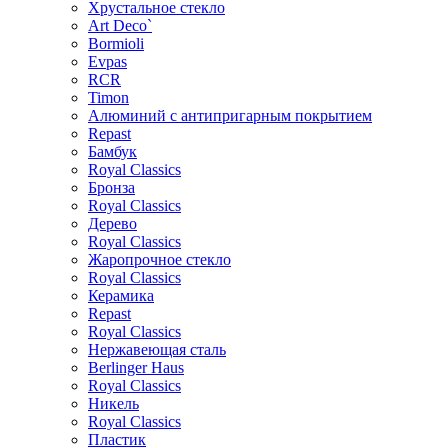
Хрустальное стекло
Art Deco`
Bormioli
Evpas
RCR
Timon
Алюминий с антипригарным покрытием
Repast
Бамбук
Royal Classics
Бронза
Royal Classics
Дерево
Royal Classics
Жаропрочное стекло
Royal Classics
Керамика
Repast
Royal Classics
Нержавеющая сталь
Berlinger Haus
Royal Classics
Никель
Royal Classics
Пластик