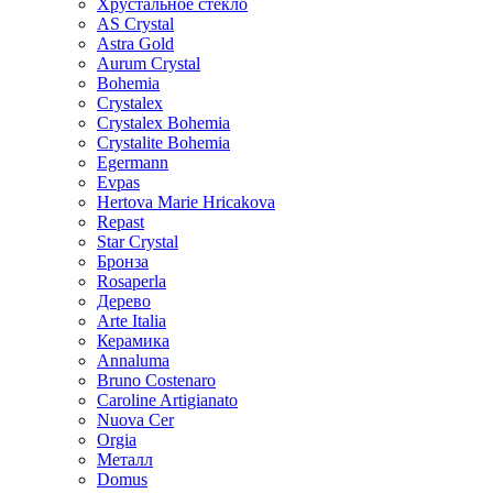
Хрустальное стекло
AS Crystal
Astra Gold
Aurum Crystal
Bohemia
Crystalex
Crystalex Bohemia
Crystalite Bohemia
Egermann
Evpas
Hertova Marie Hricakova
Repast
Star Crystal
Бронза
Rosaperla
Дерево
Arte Italia
Керамика
Annaluma
Bruno Costenaro
Caroline Artigianato
Nuova Cer
Orgia
Металл
Domus