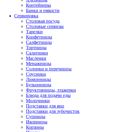
Контейнеры
Банки и емкости
Сервировка
Столовая посуда
Столовые сервизы
Тарелки
Конфетницы
Салфетницы
Тортницы
Салатники
Масленки
Менажницы
Солонки и перечницы
Соусники
Лимонницы
Бульонницы
Фруктовницы, этажерки
Блюда для подачи еды
Молочники
Подставки для яиц
Подставки для зубочисток
Супницы
Икорницы
Корзины