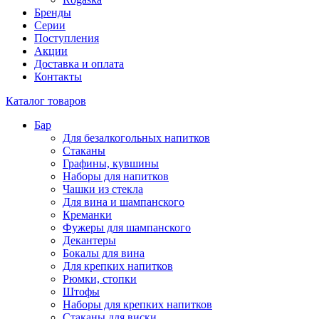
Бренды
Серии
Поступления
Акции
Доставка и оплата
Контакты
Каталог товаров
Бар
Для безалкогольных напитков
Стаканы
Графины, кувшины
Наборы для напитков
Чашки из стекла
Для вина и шампанского
Креманки
Фужеры для шампанского
Декантеры
Бокалы для вина
Для крепких напитков
Рюмки, стопки
Штофы
Наборы для крепких напитков
Стаканы для виски