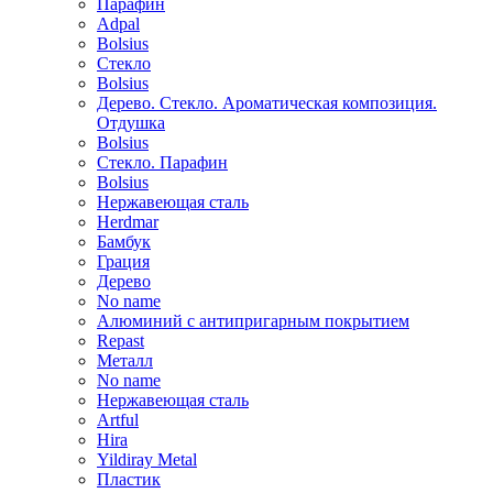
Парафин
Adpal
Bolsius
Стекло
Bolsius
Дерево. Стекло. Ароматическая композиция.
Отдушка
Bolsius
Стекло. Парафин
Bolsius
Нержавеющая сталь
Herdmar
Бамбук
Грация
Дерево
No name
Алюминий с антипригарным покрытием
Repast
Металл
No name
Нержавеющая сталь
Artful
Hira
Yildiray Metal
Пластик