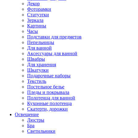
Декор
Фоторамки
Статуэтки
Зеркала
Картины
Часы
Подставки для предметов
Пепельницы
Для ванной
Аксессуары для ванной
Швабры
Для хранения
Шкатулки
Подарочные наборы
Текстиль
Постельное белье
Пледы и покрывала
Полотенца для ванной
Кухонные полотенца
Скатерти, дорожки
Освещение
Люстры
Бра
Светильники