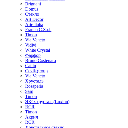
Brignani
Domus
Стекло
Art Decor
Arte Italia
Franco C.S.r.l.
Timon
Via Veneto
Vidivi
White Crystal
Фарфор
Bruno Costenaro
Cattin
Cevik group
Via Veneto
Хрусталь
Rosaperla
Sam
Timon
ЭКО-хрусталь(Luxion)
RCR
Timon
Акрил
RCR
Хрустальное стекло