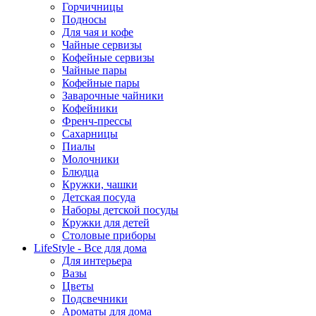
Горчичницы
Подносы
Для чая и кофе
Чайные сервизы
Кофейные сервизы
Чайные пары
Кофейные пары
Заварочные чайники
Кофейники
Френч-прессы
Сахарницы
Пиалы
Молочники
Блюдца
Кружки, чашки
Детская посуда
Наборы детской посуды
Кружки для детей
Столовые приборы
LifeStyle - Все для дома
Для интерьера
Вазы
Цветы
Подсвечники
Ароматы для дома