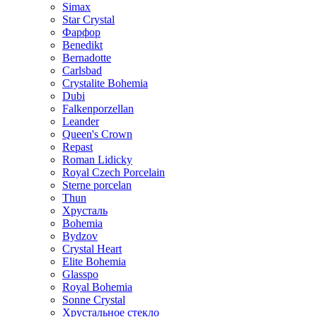
Simax
Star Crystal
Фарфор
Benedikt
Bernadotte
Carlsbad
Crystalite Bohemia
Dubi
Falkenporzellan
Leander
Queen's Crown
Repast
Roman Lidicky
Royal Czech Porcelain
Sterne porcelan
Thun
Хрусталь
Bohemia
Bydzov
Crystal Heart
Elite Bohemia
Glasspo
Royal Bohemia
Sonne Crystal
Хрустальное стекло