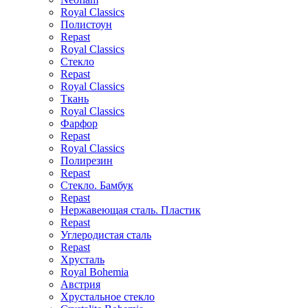
Royal Classics
Полистоун
Repast
Royal Classics
Стекло
Repast
Royal Classics
Ткань
Royal Classics
Фарфор
Repast
Royal Classics
Полирезин
Repast
Стекло. Бамбук
Repast
Нержавеющая сталь. Пластик
Repast
Углеродистая сталь
Repast
Хрусталь
Royal Bohemia
Австрия
Хрустальное стекло