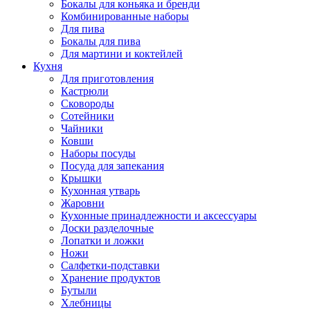
Бокалы для коньяка и бренди
Комбинированные наборы
Для пива
Бокалы для пива
Для мартини и коктейлей
Кухня
Для приготовления
Кастрюли
Сковороды
Сотейники
Чайники
Ковши
Наборы посуды
Посуда для запекания
Крышки
Кухонная утварь
Жаровни
Кухонные принадлежности и аксессуары
Доски разделочные
Лопатки и ложки
Ножи
Салфетки-подставки
Хранение продуктов
Бутыли
Хлебницы