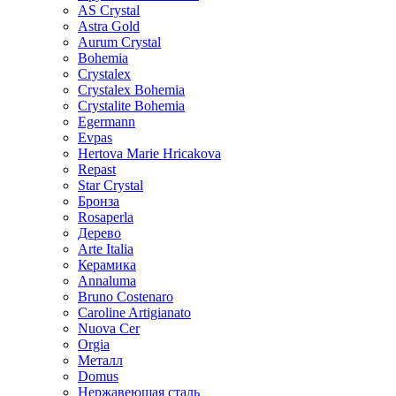
AS Crystal
Astra Gold
Aurum Crystal
Bohemia
Crystalex
Crystalex Bohemia
Crystalite Bohemia
Egermann
Evpas
Hertova Marie Hricakova
Repast
Star Crystal
Бронза
Rosaperla
Дерево
Arte Italia
Керамика
Annaluma
Bruno Costenaro
Caroline Artigianato
Nuova Cer
Orgia
Металл
Domus
Нержавеющая сталь