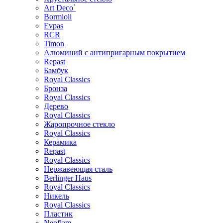
Art Deco`
Bormioli
Evpas
RCR
Timon
Алюминий с антипригарным покрытием
Repast
Бамбук
Royal Classics
Бронза
Royal Classics
Дерево
Royal Classics
Жаропрочное стекло
Royal Classics
Керамика
Repast
Royal Classics
Нержавеющая сталь
Berlinger Haus
Royal Classics
Никель
Royal Classics
Пластик
Neoflam