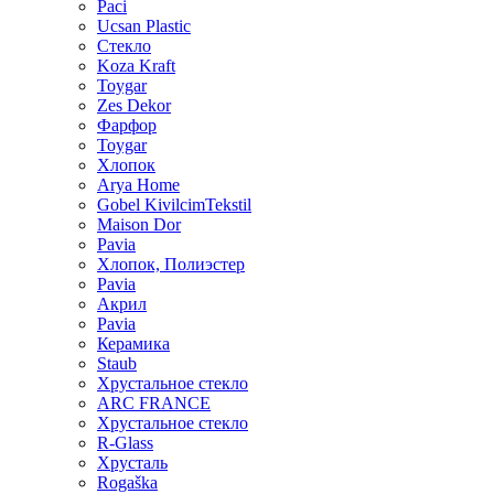
Paci
Ucsan Plastic
Стекло
Koza Kraft
Toygar
Zes Dekor
Фарфор
Toygar
Хлопок
Arya Home
Gobel KivilcimTekstil
Maison Dor
Pavia
Хлопок, Полиэстер
Pavia
Акрил
Pavia
Керамика
Staub
Хрустальное стекло
ARC FRANCE
Хрустальное стекло
R-Glass
Хрусталь
Rogaška