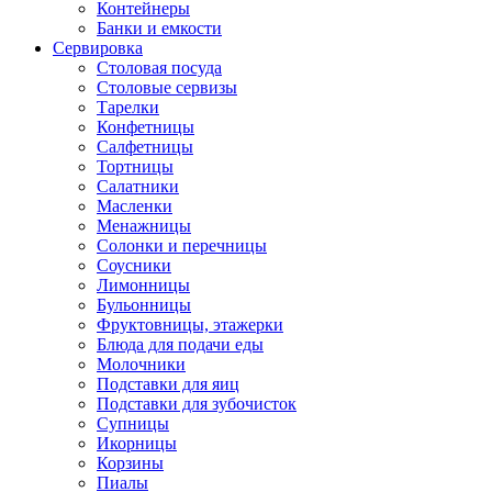
Контейнеры
Банки и емкости
Сервировка
Столовая посуда
Столовые сервизы
Тарелки
Конфетницы
Салфетницы
Тортницы
Салатники
Масленки
Менажницы
Солонки и перечницы
Соусники
Лимонницы
Бульонницы
Фруктовницы, этажерки
Блюда для подачи еды
Молочники
Подставки для яиц
Подставки для зубочисток
Супницы
Икорницы
Корзины
Пиалы