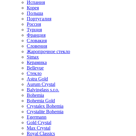
Испания
Корея
Польша
Португалия
Россия
Турция
Франция
Словакия
Словения
Жаропрочное стекло
Simax
Керамика
Bellevue
Стекло
Astra Gold
Aurum Crystal
Balvinglass s.r.o.
Bohemia
Bohemia Gold
Crystalex Bohemia
Crystalite Bohemia
Egermann
Gold Crystal
Max Crystal
Royal Classics