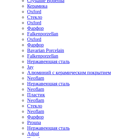
Crystalite Bohemia
Керамика
Oxford
Стекло
Oxford
Фарфор
Falkenporzellan
Oxford
Фарфор
Bavarian Porcelain
Falkenporzellan
Нержавеющая сталь
Jay
Алюминий с керамическим покрытием
Neoflam
Нержавеющая сталь
Neoflam
Пластик
Neoflam
Стекло
Neoflam
Фарфор
Prouna
Нержавеющая сталь
Adpal